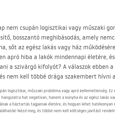
p nem csupán logisztikai vagy műszaki gond
esítő, bosszantó meghibásodás, amely nemc
a, sőt az egész lakás vagy ház működésére 
en apró hiba a lakók mindennapi életére, é
ni a szivárgó kifolyót? A válaszok ebben a
, és nem kell többé drága szakembert hívni a
án logisztikai, műszaki probléma vagy apró kellemetlenség. Ez 
hangulatra hat negatívan, hanem a konyha és az egész lakás vag
bának a háztartás tagjainak életére, és hogyan lehet hatékonyan 
lálhatók! Nézd meg, és többé nem kell költséges javítást rendel