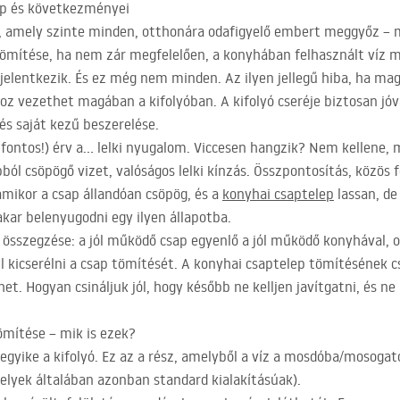
ep és következményei
i, amely szinte minden, otthonára odafigyelő embert meggyőz – 
 tömítése, ha nem zár megfelelően, a konyhában felhasznált ví
elentkezik. És ez még nem minden. Az ilyen jellegű hiba, ha magá
oz vezethet magában a kifolyóban. A kifolyó cseréje biztosan jóv
s saját kezű beszerelése.
 fontos!) érv a… lelki nyugalom. Viccesen hangzik? Nem kellene, 
pból csöpögő vizet, valóságos lelki kínzás. Összpontosítás, közös 
mikor a csap állandóan csöpög, és a
konyhai csaptelep
lassan, de
kar belenyugodni egy ilyen állapotba.
 összegzése: a jól működő csap egyenlő a jól működő konyhával, o
l kicserélni a csap tömítését. A konyhai csaptelep tömítésének c
t. Hogyan csináljuk jól, hogy később ne kelljen javítgatni, és ne
ömítése – mik is ezek?
egyike a kifolyó. Ez az a rész, amelyből a víz a mosdóba/mosogat
elyek általában azonban standard kialakításúak).