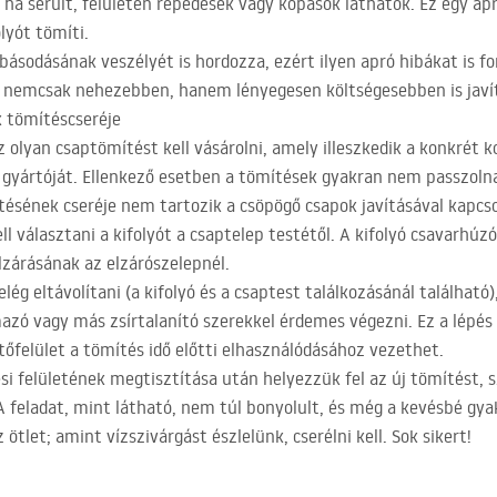
 ha sérült, felületén repedések vagy kopások láthatók. Ez egy ap
lyót tömíti.
básodásának veszélyét is hordozza, ezért ilyen apró hibákat is fo
 és nemcsak nehezebben, hanem lényegesen költségesebben is jav
k tömítéscseréje
 olyan csaptömítést kell vásárolni, amely illeszkedik a konkrét 
ék gyártóját. Ellenkező esetben a tömítések gyakran nem passzoln
tésének cseréje nem tartozik a csöpögő csapok javításával kapcs
l választani a kifolyót a csaptelep testétől. A kifolyó csavarhúz
lzárásának az elzárószelepnél.
g eltávolítani (a kifolyó és a csaptest találkozásánál található),
lmazó vagy más zsírtalanító szerekkel érdemes végezni. Ez a lépé
őfelület a tömítés idő előtti elhasználódásához vezethet.
ési felületének megtisztítása után helyezzük fel az új tömítést, s
 feladat, mint látható, nem túl bonyolult, és még a kevésbé gyak
tlet; amint vízszivárgást észlelünk, cserélni kell. Sok sikert!