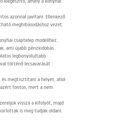
ró kiegészítő, amely a konyhai
ntos azonnal javítani. Ellenkező
ítható meghibásodáshoz vezet.
konyhai csaptelep modellhez.
ak, ami újabb pénzkidobás.
olatos legbonyolultabb
óval történő lecsavarását
 és megtisztítani a helyet, ahol
s azért fontos, mert a nem
zereljük vissza a kifolyót, majd
orlottak is meg tudják oldani.