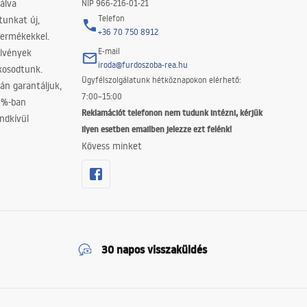
álva
NIP 966-216-01-21
Telefon
tunkat új,
+36 70 750 8912
termékekkel.
E-mail
elvények
iroda@furdoszoba-rea.hu
akosodtunk.
Ügyfélszolgálatunk hétköznapokon elérhető:
án garantáljuk,
7:00–15:00
0%-ban
Reklamációt telefonon nem tudunk intézni, kérjük
ndkívül
ilyen esetben emailben jelezze ezt felénk!
Kövess minket
30 napos visszaküldés