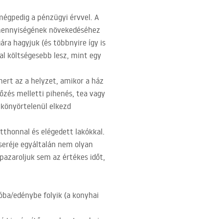
mégpedig a pénzügyi érvvel. A
z mennyiségének növekedéséhez
ra hagyjuk (és többnyire így is
al költségesebb lesz, mint egy
mert az a helyzet, amikor a ház
főzés melletti pihenés, tea vagy
 könyörtelenül elkezd
tthonnal és elégedett lakókkal.
seréje egyáltalán nem olyan
 pazaroljuk sem az értékes időt,
óba/edénybe folyik (a konyhai