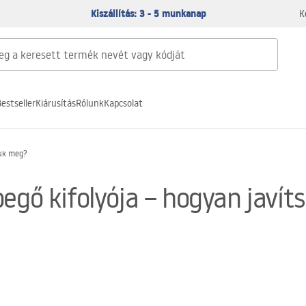
Kiszállítás: 3 - 5 munkanap
K
estseller
Kiárusítás
Rólunk
Kapcsolat
suk meg?
pegő kifolyója – hogyan javí