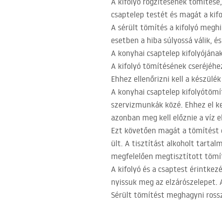
A kifolyó rögzítésének tömítése,
csaptelep testét és magát a kifo
A sérült tömítés a kifolyó meghi
esetben a hiba súlyossá válik,
A konyhai csaptelep kifolyójána
A kifolyó tömítésének cseréjéhez
Ehhez ellenőrizni kell a készül
A konyhai csaptelep kifolyótömí
szervizmunkák közé. Ehhez el kel
azonban meg kell előznie a víz e
Ezt követően magát a tömítést elé
ült. A tisztítást alkoholt tarta
megfelelően megtisztított tömít
A kifolyó és a csaptest érintkez
nyissuk meg az elzárószelepet. A
Sérült tömítést meghagyni rossz ö