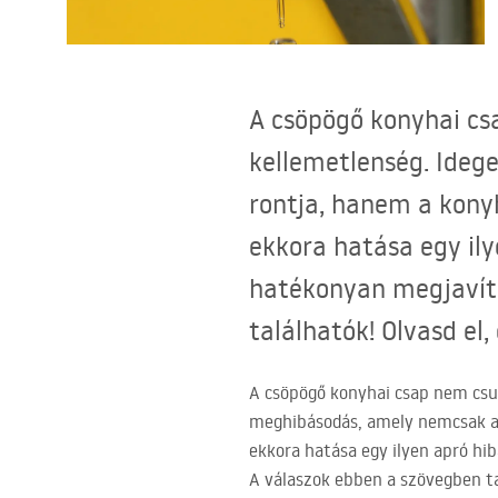
WC-csésze készlet bidével
Mosdókagylók
A csöpögő konyhai csa
Fürdőkádak és paravánok
kellemetlenség. Ideg
rontja, hanem a konyh
Fürdőszoba csaptelepek
ekkora hatása egy ily
Zuhanyszettek
hatékonyan megjavíta
találhatók! Olvasd el
Konyha
A csöpögő konyhai csap nem csup
Fürdőszobai kiegészítők és
meghibásodás, amely nemcsak a 
bútorok
ekkora hatása egy ilyen apró hi
A válaszok ebben a szövegben ta