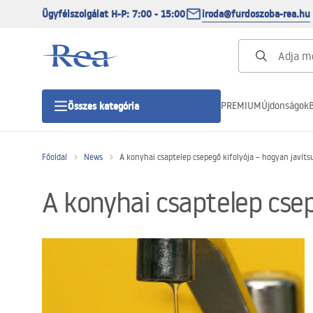
Ügyfélszolgálat H-P: 7:00 - 15:00
iroda@furdoszoba-rea.hu
PREMIUM
Újdonságok
B
Összes kategória
Főoldal
News
A konyhai csaptelep csepegő kifolyója – hogyan javít
Zuhanykabinok
A konyhai csaptelep cse
Zuhanyajtó
Zuhanytálcák
Zuhanylefolyók