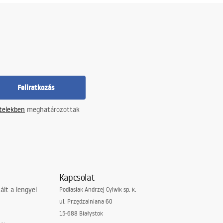
Feliratkozás
ételekben
meghatározottak
Kapcsolat
lt a lengyel
Podlasiak Andrzej Cylwik sp. k.
ul. Przędzalniana 60
15-688 Białystok