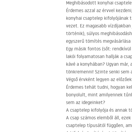
Meghibásodott konyhai csaptel
Érdemes azzal az érvvel kezden
konyhai csaptelep kifolyójának
vezet. Ez magasabb vízdíjakban j
történik), súlyos meghibásodásh
egyszerű tömítés megvásárlása é
Egy másik fontos (sőt: rendkívül
lakói folyamatosan hallják a csa
kávé a konyhában? Ugyan már, a
tönkremenni! Szinte senki sem a
Végső érvként legyen az előzőek
Érdemes tehát tudni, hogyan kel
bonyolult, mint amilyennek tűnhe
sem az idegeinket?
A csaptelep kifolyója és annak t
A csap számos elemből áll, ezek 
csaptelep típusától függően, am