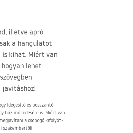
, illetve apró
sak a hangulatot
is kihat. Miért van
s hogyan lehet
 szövegben
 javításhoz!
egy idegesítő és bosszantó
y ház működésére is. Miért van
megjavítani a csöpögő kifolyót?
ni szakembertől!