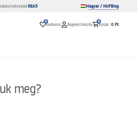
REA5
Magyar / HUF
Blog
edvezménykód:
0
0
0 Ft
Kedvenc
Bejelentkezés
Kosár
:
tsuk meg?