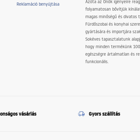
Azóta az Önök igényeire reag
Reklamáció benyújtása
folyamatosan bővítjük kínála
magas minőségű és divatos 
Fürdőszobai és konyhai szer
gyártására és importjára sz
Sokéves tapasztalatunk alapj
hogy minden termékünk 10
egészségre ártalmatlan és re
funkcionális.
tonságos vásárlás
Gyors szállítás