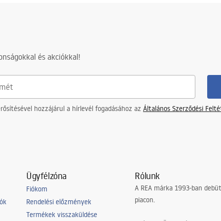
nságokkal és akciókkal!
ősítésével hozzájárul a hírlevél fogadásához az
Általános Szerződési Felt
Ügyfélzóna
Rólunk
A REA márka 1993-ban debütá
Fiókom
piacon.
iók
Rendelési előzmények
Termékek visszaküldése