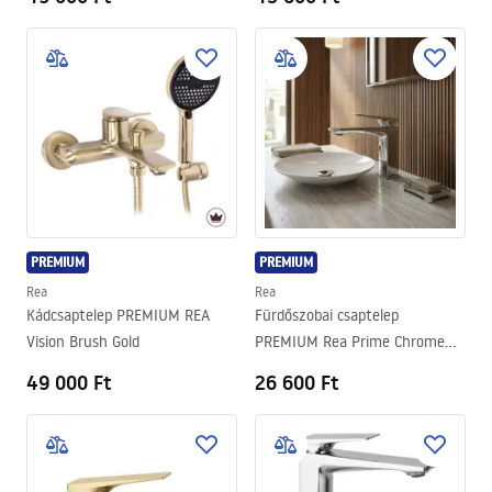
PREMIUM
PREMIUM
Rea
Rea
Kádcsaptelep PREMIUM REA
Fürdőszobai csaptelep
Vision Brush Gold
PREMIUM Rea Prime Chrome
Low
49 000 Ft
26 600 Ft