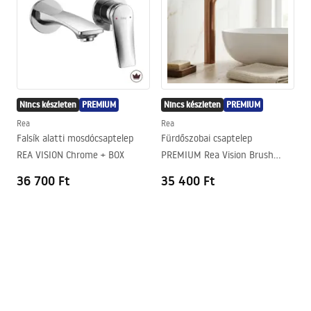
Nincs készleten
PREMIUM
Nincs készleten
PREMIUM
Rea
Rea
Falsík alatti mosdócsaptelep
Fürdőszobai csaptelep
REA VISION Chrome + BOX
PREMIUM Rea Vision Brush
Copper High
36 700 Ft
35 400 Ft