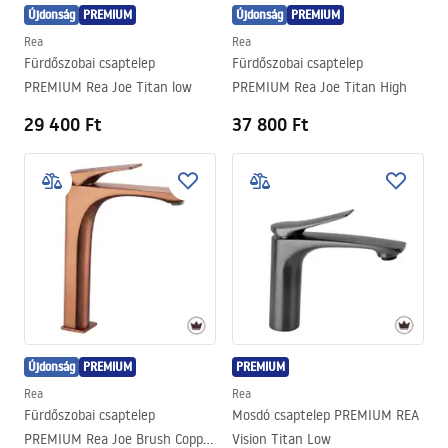
Újdonság
PREMIUM
Újdonság
PREMIUM
Rea
Rea
Fürdőszobai csaptelep
Fürdőszobai csaptelep
PREMIUM Rea Joe Titan low
PREMIUM Rea Joe Titan High
29 400 Ft
37 800 Ft
Újdonság
PREMIUM
PREMIUM
Rea
Rea
Fürdőszobai csaptelep
Mosdó csaptelep PREMIUM REA
PREMIUM Rea Joe Brush Copper
Vision Titan Low