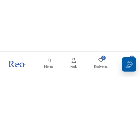
0
0
Menü
Fiók
Kedvenc
Kosár
Hírlevél
Legyen naprakész az újdonságokkal és akciókkal!