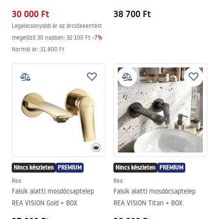
low
30 000 Ft
38 700 Ft
Legalacsonyabb ár az árcsökkentést
megelőző 30 napban:
32 100 Ft
-
7
%
Normál ár
:
31 800 Ft
Nincs készleten
PREMIUM
Nincs készleten
PREMIUM
Rea
Rea
Falsík alatti mosdócsaptelep
Falsík alatti mosdócsaptelep
REA VISION Gold + BOX
REA VISION Titan + BOX