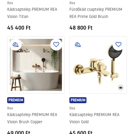
Rea
Rea
Kádcsaptelep PREMIUM REA
Fürdőkád csaptelep PREMIUM
Vision Titan
REA Prime Gold Brush
45 400 Ft
48 800 Ft
PREMIUM
PREMIUM
Rea
Rea
Kádcsaptelep PREMIUM REA
Kádcsaptelep PREMIUM REA
Vision Brush Copper
Vision Gold
49 000 Ft
45 600 Ft