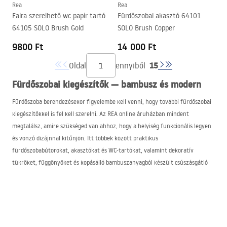
Rea
Rea
Falra szerelhető wc papír tartó
Fürdőszobai akasztó 64101
64105 SOLO Brush Gold
SOLO Brush Copper
9800 Ft
14 000 Ft
15
Oldal
ennyiből
Fürdőszobai kiegészítők — bambusz és modern
Fürdőszoba berendezésekor figyelembe kell venni, hogy további fürdőszobai
kiegészítőkkel is fel kell szerelni. Az
REA
online áruházban mindent
megtalálsz, amire szükséged van ahhoz, hogy a helyiség funkcionális legyen
és vonzó dizájnnal kitűnjön. Itt többek között praktikus
fürdőszobabútorokat, akasztókat és WC-tartókat, valamint dekoratív
tükröket, függönyöket és kopásálló bambuszanyagból készült csúszásgátló
szőnyegeket vásárolhatsz. Emellett kínálatunkat folyamatosan bővítjük a
fürdőszobákhoz és azok zuhanykabinjaihoz illő kiegészítőkkel.
Az egyes berendezési elemek kiválasztásakor érdemes figyelembe venni a
helyiség egyedi stílusát, valamint annak méretét és elrendezését. Fontos