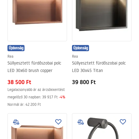
Újdonság
Újdonság
Rea
Rea
Süllyesztett fürdőszobai polc
Süllyesztett fürdőszobai polc
LED 30x60 brush copper
LED 30x45 Titan
38 500 Ft
39 800 Ft
Legalacsonyabb ár az árcsökkentést
megelőző 30 napban:
39 917 Ft
-
4
%
Normál ár
:
42 200 Ft