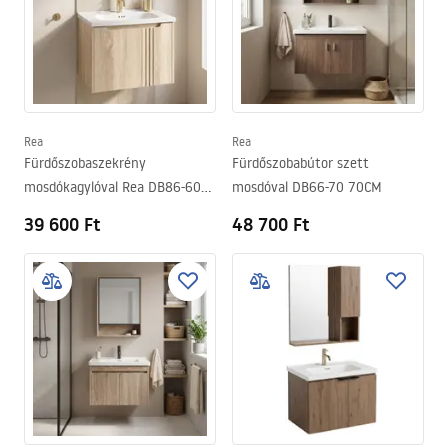
Rea
Rea
Fürdőszobaszekrény
Fürdőszobabútor szett
mosdókagylóval Rea DB86-60L-
mosdóval DB66-70 70CM
3 Light 60cm
39 600 Ft
48 700 Ft