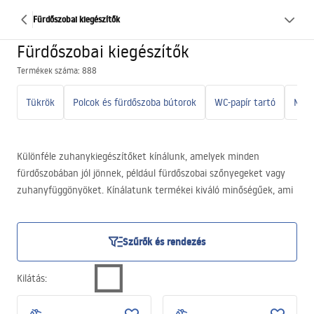
Fürdőszobai kiegészítők
Fürdőszobai kiegészítők
Termékek száma: 888
Tükrök
Polcok és fürdőszoba bútorok
WC-papír tartó
Különféle zuhanykiegészítőket kínálunk, amelyek minden
fürdőszobában jól jönnek, például fürdőszobai szőnyegeket vagy
zuhanyfüggönyöket. Kínálatunk termékei kiváló minőségűek, ami
hosszú távú tartósságot és kopásállóságot biztosít.
Szűrők és rendezés
Kilátás
: