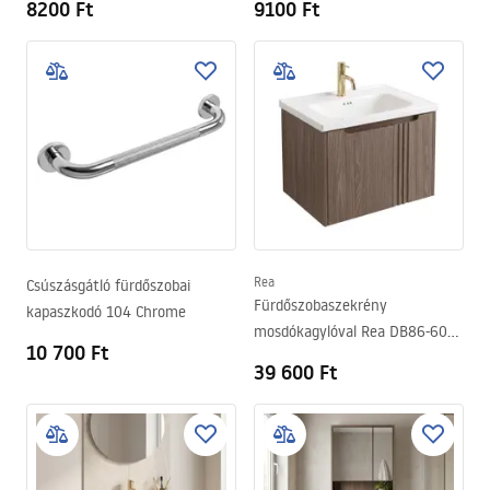
8200 Ft
9100 Ft
Rea
Csúszásgátló fürdőszobai
Fürdőszobaszekrény
kapaszkodó 104 Chrome
mosdókagylóval Rea DB86-60L-
10 700 Ft
1 Dark 60cm
39 600 Ft