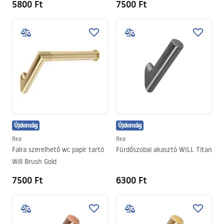
5800 Ft
7500 Ft
Újdonság
Újdonság
Rea
Rea
Falra szerelhető wc papír tartó
Fürdőszobai akasztó WILL Titan
Will Brush Gold
7500 Ft
6300 Ft