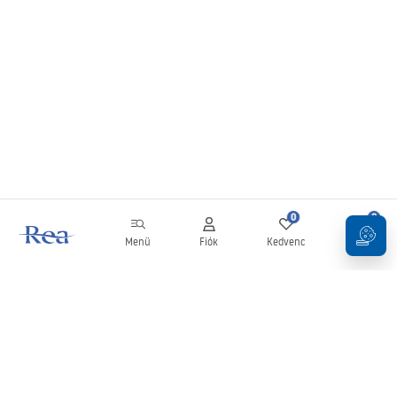
0
0
Menü
Fiók
Kedvenc
Kosár
Hírlevél
Legyen naprakész az újdonságokkal és akciókkal!