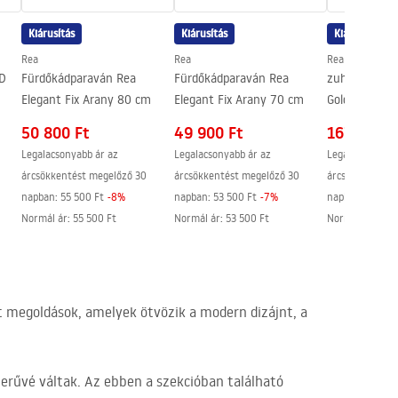
Kiárusítás
Kiárusítás
Kiárusítás
Rea
Rea
Rea
D
Fürdőkádparaván Rea
Fürdőkádparaván Rea
zuhanykabin
Elegant Fix Arany 80 cm
Elegant Fix Arany 70 cm
Gold
50 800 Ft
49 900 Ft
167 800 F
Legalacsonyabb ár az
Legalacsonyabb ár az
Legalacsonyabb
árcsökkentést megelőző 30
árcsökkentést megelőző 30
árcsökkentést 
napban:
55 500 Ft
-
8
%
napban:
53 500 Ft
-
7
%
napban:
225 30
Normál ár
:
55 500 Ft
Normál ár
:
53 500 Ft
Normál ár
:
174
t megoldások, amelyek ötvözik a modern dizájnt, a
erűvé váltak. Az ebben a szekcióban található