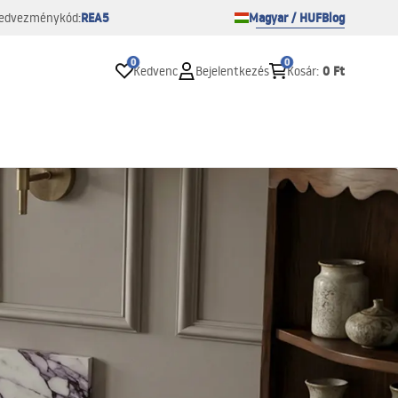
REA5
Magyar / HUF
Blog
edvezménykód:
0
0
0 Ft
Kedvenc
Bejelentkezés
Kosár
: