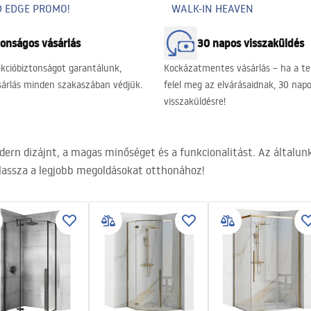
 EDGE PROMO!
WALK-IN HEAVEN
tonságos vásárlás
30 napos visszaküldés
akcióbiztonságot garantálunk,
Kockázatmentes vásárlás – ha a 
sárlás minden szakaszában védjük.
felel meg az elvárásaidnak, 30 nap
visszaküldésre!
dern dizájnt, a magas minőséget és a funkcionalitást. Az általu
álassza a legjobb megoldásokat otthonához!