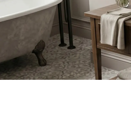
WC-csésze készlet bidével
Mosdókagylók
Fürdőkádak és paravánok
Fürdőszoba csaptelepek
Zuhanyszettek
Konyha
Fürdőszobai kiegészítők és
bútorok