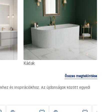
Kádak
Összes megtekintése
khez és inspirációkhoz. Az újdonságok között egyedi