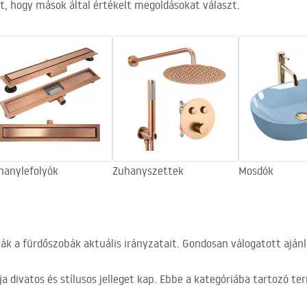
t, hogy mások által értékelt megoldásokat választ.
hanylefolyók
Zuhanyszettek
Mosdók
 a fürdőszobák aktuális irányzatait. Gondosan válogatott ajánl
a divatos és stílusos jelleget kap. Ebbe a kategóriába tartozó t