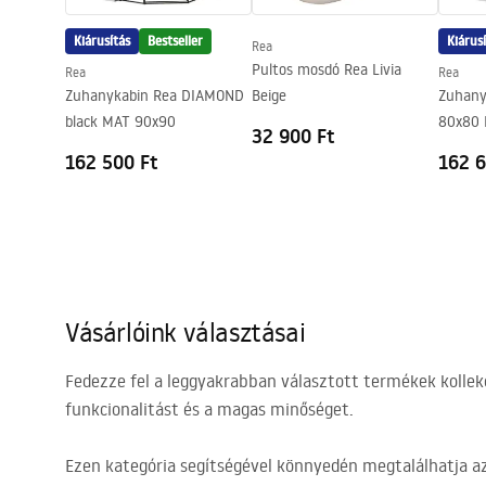
Kiárusítás
Bestseller
Kiárus
Rea
Pultos mosdó Rea Livia
Rea
Rea
Zuhanykabin Rea DIAMOND
Beige
Zuhany
black MAT 90x90
80x80 
32 900 Ft
162 500 Ft
162 6
Vásárlóink választásai
Fedezze fel a leggyakrabban választott termékek kollek
funkcionalitást és a magas minőséget.
Ezen kategória segítségével könnyedén megtalálhatja a