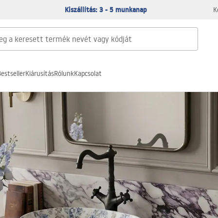
Kiszállítás: 3 - 5 munkanap
K
estseller
Kiárusítás
Rólunk
Kapcsolat