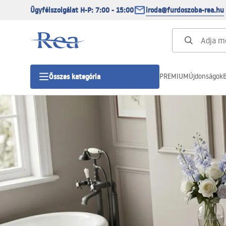
Ügyfélszolgálat H-P: 7:00 - 15:00
iroda@furdoszoba-rea.hu
PREMIUM
Újdonságok
B
Összes kategória
Zuhanykabinok
Zuhanyajtó
Zuhanytálcák
Zuhanylefolyók