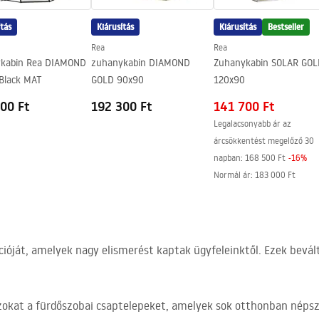
ítás
Kiárusítás
Kiárusítás
Bestseller
Rea
Rea
kabin Rea DIAMOND
zuhanykabin DIAMOND
Zuhanykabin SOLAR GOL
Black MAT
GOLD 90x90
120x90
00 Ft
192 300 Ft
141 700 Ft
Legalacsonyabb ár az
árcsökkentést megelőző 30
napban:
168 500 Ft
-
16
%
Normál ár
:
183 000 Ft
cióját, amelyek nagy elismerést kaptak ügyfeleinktől. Ezek bevál
zokat a fürdőszobai csaptelepeket, amelyek sok otthonban népsz