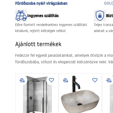
Fürdőszoba nyári virágzásban
GOLD
Ingyenes szállítás
Biz
Előre fizetett rendelésekhez ingyenes szállítást
Teljes tranz
kínálunk, rejtett költségek nélkül.
adatait a vá
Ajánlott termékek
Fedezze fel egyedi javaslatainkat, amelyek ötvözik a mo
fürdőszobába, stílust és eleganciát kölcsönözve neki. V