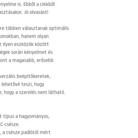
nyelme is. Ebből a cikkből
ztásakor. Jó olvasást!
re többen választanak optimális
thonokban, hanem olyan
z ilyen eszközök között
ségek során kényelmet és
mint a magasabb, erősebb
erzális beépítőkeretek,
 lehetővé teszi, hogy
e, hogy a szerelés nem látható.
rt típus a hagyományos,
WC-csésze.
 a csésze padlótól mért