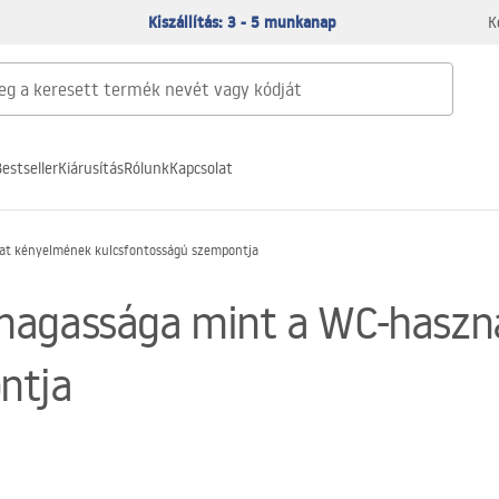
Kiszállítás: 3 - 5 munkanap
K
estseller
Kiárusítás
Rólunk
Kapcsolat
lat kényelmének kulcsfontosságú szempontja
magassága mint a WC-haszn
ntja