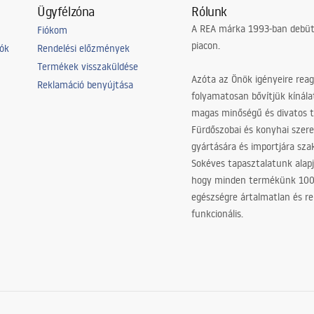
Ügyfélzóna
Rólunk
A REA márka 1993-ban debütá
Fiókom
piacon.
iók
Rendelési előzmények
Termékek visszaküldése
Azóta az Önök igényeire reag
Reklamáció benyújtása
folyamatosan bővítjük kínála
magas minőségű és divatos 
Fürdőszobai és konyhai szer
gyártására és importjára sz
Sokéves tapasztalatunk alapj
hogy minden termékünk 10
egészségre ártalmatlan és re
funkcionális.