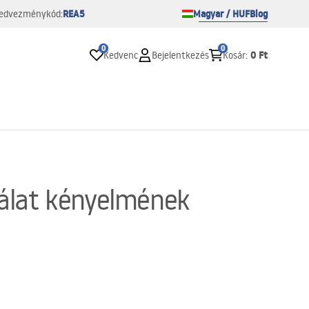
REA5
Magyar / HUF
Blog
edvezménykód:
0
0
0 Ft
Kedvenc
Bejelentkezés
Kosár
:
álat kényelmének