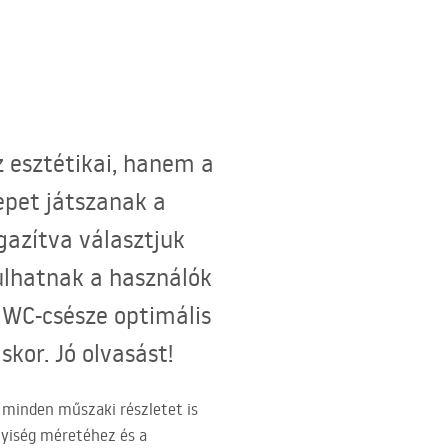
 esztétikai, hanem a
epet játszanak a
gazítva választjuk
ulhatnak a használók
 WC-csésze optimális
or. Jó olvasást!
 minden műszaki részletet is
lyiség méretéhez és a