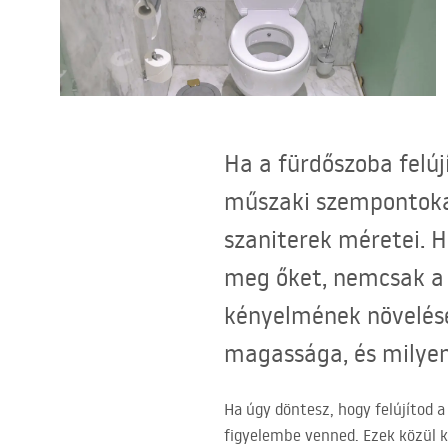
WC-csésze készlet bidével
Mosdókagylók
Fürdőkádak és paravánok
Ha a fürdőszoba felú
műszaki szempontokat
Fürdőszoba csaptelepek
szaniterek méretei. H
Zuhanyszettek
meg őket, nemcsak a 
kényelmének növelésé
Konyha
magassága, és milyen
Fürdőszobai kiegészítők és
bútorok
Ha úgy döntesz, hogy felújítod
figyelembe venned. Ezek közül k