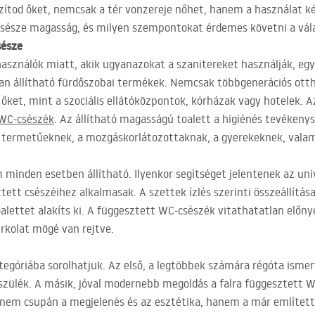
zítod őket, nemcsak a tér vonzereje nőhet, hanem a használat ké
sésze magasság, és milyen szempontokat érdemes követni a válas
sésze
sználók miatt, akik ugyanazokat a szanitereket használják, egy
an állítható fürdőszobai termékek. Nemcsak többgenerációs ot
ket, mint a szociális ellátóközpontok, kórházak vagy hotelek. A
WC-csészék
. Az állítható magasságú toalett a higiénés tevékeny
 termetűeknek, a mozgáskorlátozottaknak, a gyerekeknek, vala
nden esetben állítható. Ilyenkor segítséget jelentenek az univ
tt csészéihez alkalmasak. A szettek ízlés szerinti összeállítása
alettet alakíts ki. A függesztett WC-csészék vitathatatlan előny
urkolat mögé van rejtve.
tegóriába sorolhatjuk. Az első, a legtöbbek számára régóta isme
készülék. A másik, jóval modernebb megoldás a falra függesztett 
nem csupán a megjelenés és az esztétika, hanem a már említett,