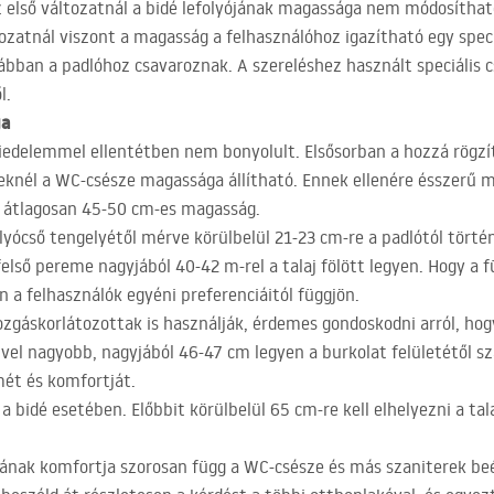
Az első változatnál a bidé lefolyójának magassága nem módosíthat
ozatnál viszont a magasság a felhasználóhoz igazítható egy speci
ábban a padlóhoz csavaroznak. A szereléshez használt speciális c
l.
ga
iedelemmel ellentétben nem bonyolult. Elsősorban a hozzá rögzí
leknél a WC-csésze magassága állítható. Ennek ellenére ésszerű 
t átlagosan 45-50 cm-es magasság.
lyócső tengelyétől mérve körülbelül 21-23 cm-re a padlótól történ
első pereme nagyjából 40-42 m-rel a talaj fölött legyen. Hogy a
 a felhasználók egyéni preferenciáitól függjön.
zgáskorlátozottak is használják, érdemes gondoskodni arról, hog
el nagyobb, nagyjából 46-47 cm legyen a burkolat felületétől s
mét és komfortját.
a bidé esetében. Előbbit körülbelül 65 cm-re kell elhelyezni a tal
tának komfortja szorosan függ a WC-csésze és más szaniterek beé