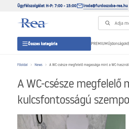
Ügyfélszolgálat H-P: 7:00 - 15:00
iroda@furdoszoba-rea.hu
PREMIUM
Újdonságok
B
Összes kategória
Főoldal
News
A WC-csésze megfelelő magassága mint a WC-haszná
Zuhanykabinok
A WC-csésze megfelelő 
Zuhanyajtó
kulcsfontosságú szempo
Zuhanytálcák
Zuhanylefolyók