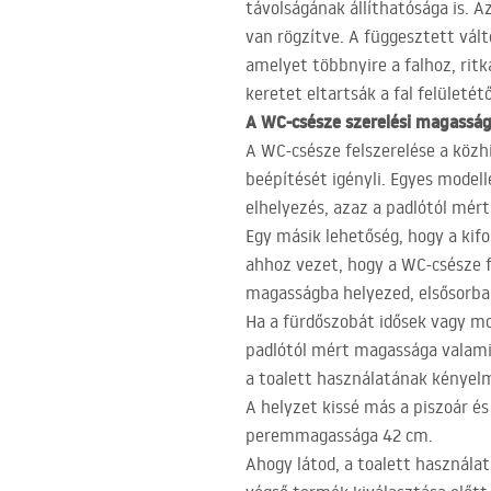
távolságának állíthatósága is. 
van rögzítve. A függesztett vált
amelyet többnyire a falhoz, ritk
keretet eltartsák a fal felületétő
A WC-csésze szerelési magassá
A WC-csésze felszerelése a közh
beépítését igényli. Egyes model
elhelyezés, azaz a padlótól mér
Egy másik lehetőség, hogy a kifo
ahhoz vezet, hogy a WC-csésze f
magasságba helyezed, elsősorban
Ha a fürdőszobát idősek vagy mo
padlótól mért magassága valamiv
a toalett használatának kényel
A helyzet kissé más a piszoár és 
peremmagassága 42 cm.
Ahogy látod, a toalett használa