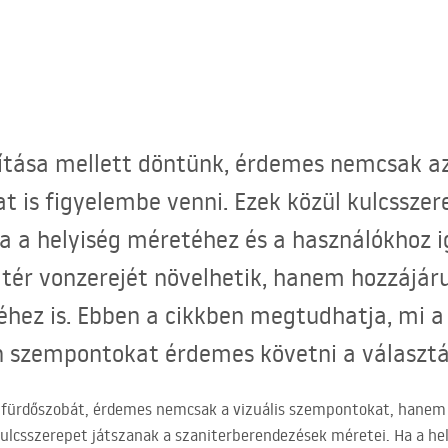
jítása mellett döntünk, érdemes nemcsak az
 is figyelembe venni. Ezek közül kulcsszer
a a helyiség méretéhez és a használókhoz i
tér vonzerejét növelhetik, hanem hozzájár
hez is. Ebben a cikkben megtudhatja, mi a
 szempontokat érdemes követni a választásk
 a fürdőszobát, érdemes nemcsak a vizuális szempontokat, hanem
ulcsszerepet játszanak a szaniterberendezések méretei. Ha a he