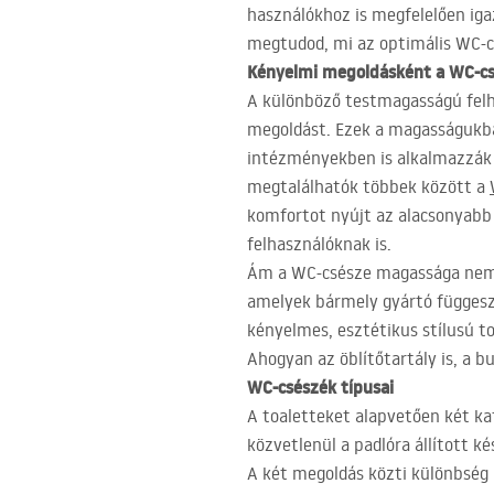
használókhoz is megfelelően iga
megtudod, mi az optimális WC-c
Kényelmi megoldásként a WC-c
A különböző testmagasságú felha
megoldást. Ezek a magasságukb
intézményekben is alkalmazzák ő
megtalálhatók többek között a
komfortot nyújt az alacsonyabb
felhasználóknak is.
Ám a WC-csésze magassága nem mi
amelyek bármely gyártó függeszte
kényelmes, esztétikus stílusú to
Ahogyan az öblítőtartály is, a b
WC-csészék típusai
A toaletteket alapvetően két ka
közvetlenül a padlóra állított 
A két megoldás közti különbség 