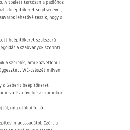
ó. A toalett tartósan a padlóhoz
ális beépítőkeret segítségével,
savarok lehetővé teszik, hogy a
tett beépítőkeret szakszerű
megoldás a szabványok szerinti
ik a szerelés, ami közvetlenül
 függesztett WC-csészét milyen
y a Geberit beépítőkeret
zámítva. Ez növelné a számukra
ajtól, míg utóbbi felső
pítési magasságától. Ezért a