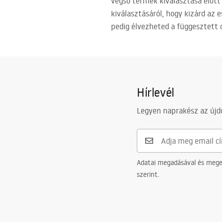
végső termék kiválasztása előtt 
kiválasztásáról, hogy kizárd az 
pedig élvezheted a függesztett c
Hírlevél
Legyen naprakész az újdo
Adatai megadásával és meger
szerint.