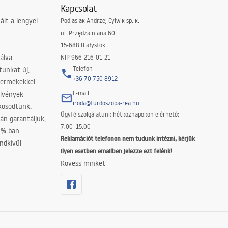
Kapcsolat
lt a lengyel
Podlasiak Andrzej Cylwik sp. k.
ul. Przędzalniana 60
15-688 Białystok
álva
NIP 966-216-01-21
Telefon
tunkat új,
+36 70 750 8912
termékekkel.
E-mail
elvények
iroda@furdoszoba-rea.hu
akosodtunk.
Ügyfélszolgálatunk hétköznapokon elérhető:
án garantáljuk,
7:00–15:00
0%-ban
Reklamációt telefonon nem tudunk intézni, kérjük
ndkívül
ilyen esetben emailben jelezze ezt felénk!
Kövess minket