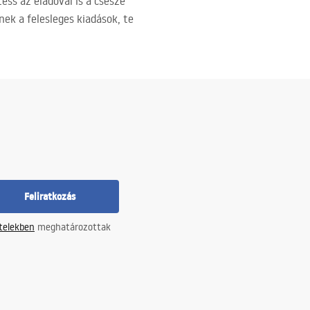
ess az eladóval is a csésze
nek a felesleges kiadások, te
Feliratkozás
ételekben
meghatározottak