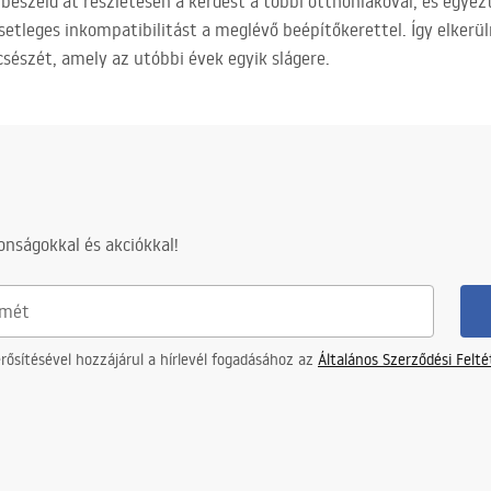
beszéld át részletesen a kérdést a többi otthonlakóval, és egyezt
esetleges inkompatibilitást a meglévő beépítőkerettel. Így elkerül
sészét, amely az utóbbi évek egyik slágere.
nságokkal és akciókkal!
ősítésével hozzájárul a hírlevél fogadásához az
Általános Szerződési Felt