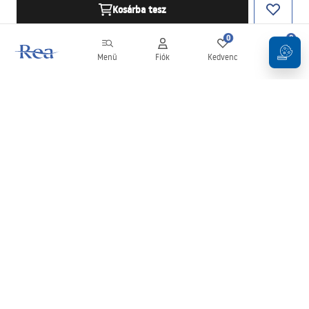
Kosárba tesz
0
0
Menü
Fiók
Kedvenc
Kosár
Hírlevél
Legyen naprakész az újdonságokkal és akciókkal!
Feliratkozás
Adatai megadásával és megerősítésével hozzájárul a hírlevél
fogadásához az
Általános Szerződési Feltételekben
meghatározottak szerint.