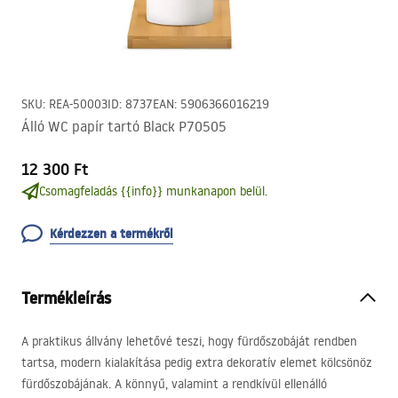
SKU
:
REA-50003
ID
:
8737
EAN
:
5906366016219
Álló WC papír tartó Black P70505
12 300 Ft
Csomagfeladás {{info}} munkanapon belül.
Kérdezzen a termékről
Termékleírás
A praktikus állvány lehetővé teszi, hogy fürdőszobáját rendben
tartsa, modern kialakítása pedig extra dekoratív elemet kölcsönöz
fürdőszobájának. A könnyű, valamint a rendkívül ellenálló