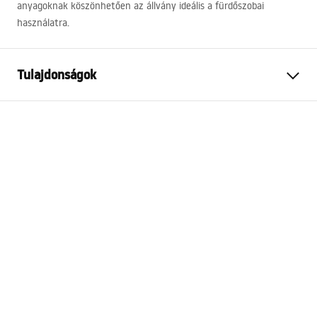
anyagoknak köszönhetően az állvány ideális a fürdőszobai
használatra.
Tulajdonságok
Szín
Barna, Fekete
Anyag
Fém, Bambuszfa
Felszerelés
Álló
Szélesség
150
mm
Magasság
560
mm
Mélység
150
mm
Sorozat
Bamboo
Garancia
24 Hónap