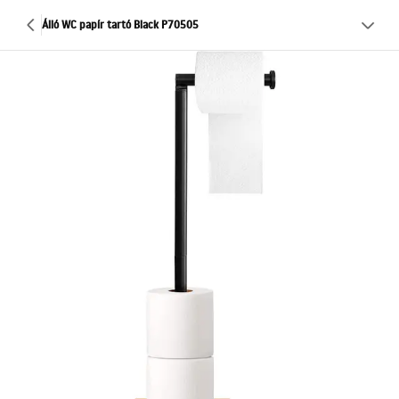
Álló WC papír tartó Black P70505