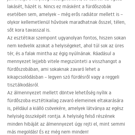
lakásét, házét is. Nincs ez másként a fürdőszobák
esetében sem, amelyek – még erős radiátor mellett is –
olykor kellemetlenül hűvösek maradhatnak ősszel, télen,
sőt kora tavasszal is.
Az esztétikai szempont ugyanolyan fontos, hiszen sokan
nem kedvelik azokat a helyiségeket, ahol túl sok az üres
tér, és a falak mintha az égig nyúlnának. Ráadásul a
mennyezet lejjebb vitele megszünteti a visszhangot a
fürdőszobában, ami sokaknak zavaró lehet a
kikapcsolódásban – legyen szó fürdésről vagy a reggeli
tisztálkodásról.
Az álmennyezet mellett döntve lehetőség nyílik a
fürdőszoba esztétikailag zavaró elemeinek eltakarására
is, például a kiálló csövekére, amelyek látványa az egész
helyiség összképét rontja. A helyiség felső részének
minden hibáját az álmennyezet úgy rejti el, mint semmi
más megoldás! És ez még nem minden!