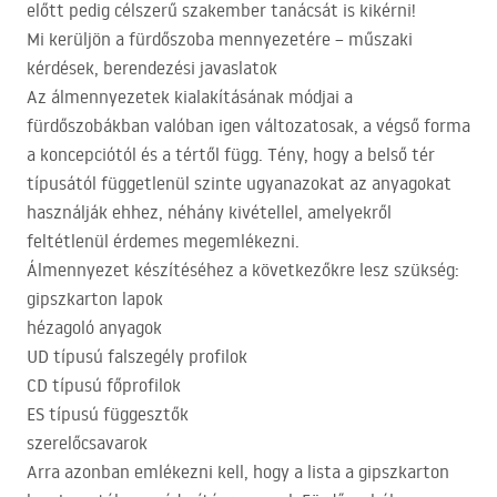
előtt pedig célszerű szakember tanácsát is kikérni!
Mi kerüljön a fürdőszoba mennyezetére – műszaki
kérdések, berendezési javaslatok
Az álmennyezetek kialakításának módjai a
fürdőszobákban valóban igen változatosak, a végső forma
a koncepciótól és a tértől függ. Tény, hogy a belső tér
típusától függetlenül szinte ugyanazokat az anyagokat
használják ehhez, néhány kivétellel, amelyekről
feltétlenül érdemes megemlékezni.
Álmennyezet készítéséhez a következőkre lesz szükség:
gipszkarton lapok
hézagoló anyagok
UD típusú falszegély profilok
CD típusú főprofilok
ES típusú függesztők
szerelőcsavarok
Arra azonban emlékezni kell, hogy a lista a gipszkarton