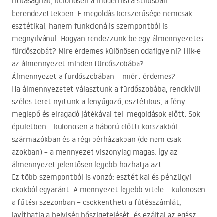
ritkaságnak, különösen a modernista stílusban
berendezettekben. E megoldás korszerűsége nemcsak
esztétikai, hanem funkcionális szempontból is
megnyilvánul. Hogyan rendezzünk be egy álmennyezetes
fürdőszobát? Mire érdemes különösen odafigyelni? Illik-e
az álmennyezet minden fürdőszobába?
Álmennyezet a fürdőszobában – miért érdemes?
Ha álmennyezetet választunk a fürdőszobába, rendkívül
széles teret nyitunk a lenyűgöző, esztétikus, a fény
meglepő és elragadó játékával teli megoldások előtt. Sok
épületben – különösen a háború előtti korszakból
származókban és a régi bérházakban (de nem csak
azokban) – a mennyezet viszonylag magas, így az
álmennyezet jelentősen lejjebb hozhatja azt.
Ez több szempontból is vonzó: esztétikai és pénzügyi
okokból egyaránt. A mennyezet lejjebb vitele – különösen
a fűtési szezonban – csökkentheti a fűtésszámlát,
javíthatja a helyiség hőszigetelését, és ezáltal az egész