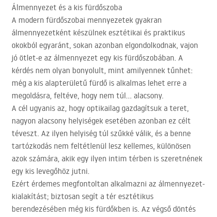
Álmennyezet és a kis fürdőszoba
A modern fürdőszobai mennyezetek gyakran
álmennyezetként készülnek esztétikai és praktikus
okokból egyaránt, sokan azonban elgondolkodnak, vajon
jó ötlet-e az álmennyezet egy kis fürdőszobában. A
kérdés nem olyan bonyolult, mint amilyennek tűnhet:
még a kis alapterületű fürdő is alkalmas lehet erre a
megoldásra, feltéve, hogy nem túl… alacsony.
A cél ugyanis az, hogy optikailag gazdagítsuk a teret,
nagyon alacsony helyiségek esetében azonban ez célt
téveszt. Az ilyen helyiség túl szűkké válik, és a benne
tartózkodás nem feltétlenül lesz kellemes, különösen
azok számára, akik egy ilyen intim térben is szeretnének
egy kis levegőhöz jutni.
Ezért érdemes megfontoltan alkalmazni az álmennyezet-
kialakítást; biztosan segít a tér esztétikus
berendezésében még kis fürdőkben is. Az végső döntés