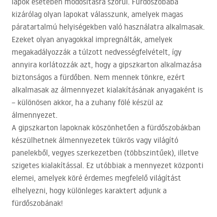
lapok esetében módosításra szorul. Fürdőszobába
kizárólag olyan lapokat válasszunk, amelyek magas
páratartalmú helyiségekben való használatra alkalmasak.
Ezeket olyan anyagokkal impregnálták, amelyek
megakadályozzák a túlzott nedvességfelvételt, így
annyira korlátozzák azt, hogy a gipszkarton alkalmazása
biztonságos a fürdőben. Nem mennek tönkre, ezért
alkalmasak az álmennyezet kialakításának anyagaként is
– különösen akkor, ha a zuhany fölé készül az
álmennyezet.
A gipszkarton lapoknak köszönhetően a fürdőszobákban
készülhetnek álmennyezetek tükrös vagy világító
panelekből, vegyes szerkezetben (többszintűek), illetve
szigetes kialakítással. Ez utóbbiak a mennyezet központi
elemei, amelyek köré érdemes megfelelő világítást
elhelyezni, hogy különleges karaktert adjunk a
fürdőszobának!