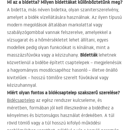
Mi az a bidetta? Milyen bidettákat különböztetünk meg?
A bidetta, más néven bidetka, olyan szaniterszerelvény,
amelyet a bidék vízellátására használnak. Az ilyen típusú
modern megoldások általában markolattal vagy
szabályzógombbal vannak felszerelve, amelyekkel a
vízsugarat és a hőmérsékletet lehet állítani, egyes
modellek pedig olyan funkciókat is kínálnak, mint a
Bidetták
masszázsfúvóka vagy a kézizuhany.
lehetnek
közvetlenül a bidébe épített csaptelepek – megjelenésük
a hagyományos mosdócsapéhoz hasonló – illetve önálló
kivitelűek – hosszú tömlőre szerelt fúvókával vagy
kézizuhannyal.
Miért olyan fontos a bidécsaptelep szakszerű szerelése?
Bidécsaptelep
az egész rendszer kulcseleme, és
méretben, formában jól kell illeszkednie a bidédhez a
kényelmes és biztonságos használat érdekében. A túl
rövid tömlő vagy a túl hosszú kifolyó működési