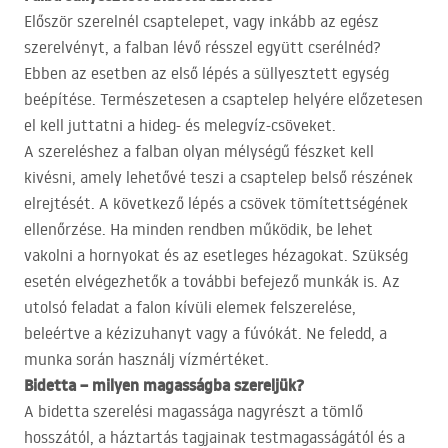
Először szerelnél csaptelepet, vagy inkább az egész
szerelvényt, a falban lévő résszel együtt cserélnéd?
Ebben az esetben az első lépés a süllyesztett egység
beépítése. Természetesen a csaptelep helyére előzetesen
el kell juttatni a hideg- és melegvíz-csöveket.
A szereléshez a falban olyan mélységű fészket kell
kivésni, amely lehetővé teszi a csaptelep belső részének
elrejtését. A következő lépés a csövek tömítettségének
ellenőrzése. Ha minden rendben működik, be lehet
vakolni a hornyokat és az esetleges hézagokat. Szükség
esetén elvégezhetők a további befejező munkák is. Az
utolsó feladat a falon kívüli elemek felszerelése,
beleértve a kézizuhanyt vagy a fúvókát. Ne feledd, a
munka során használj vízmértéket.
Bidetta – milyen magasságba szereljük?
A bidetta szerelési magassága nagyrészt a tömlő
hosszától, a háztartás tagjainak testmagasságától és a