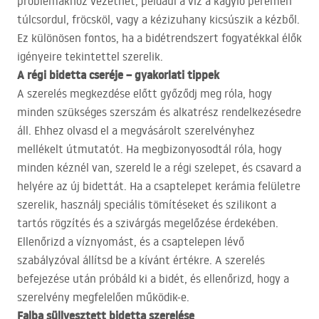
problémákhoz vezethet, például a víz a kagyló peremén
túlcsordul, fröcsköl, vagy a kézizuhany kicsúszik a kézből.
Ez különösen fontos, ha a bidétrendszert fogyatékkal élők
igényeire tekintettel szerelik.
A régi bidetta cseréje – gyakorlati tippek
A szerelés megkezdése előtt győződj meg róla, hogy
minden szükséges szerszám és alkatrész rendelkezésedre
áll. Ehhez olvasd el a megvásárolt szerelvényhez
mellékelt útmutatót. Ha megbizonyosodtál róla, hogy
minden kéznél van, szereld le a régi szelepet, és csavard a
helyére az új bidettát. Ha a csaptelepet kerámia felületre
szerelik, használj speciális tömítéseket és szilikont a
tartós rögzítés és a szivárgás megelőzése érdekében.
Ellenőrizd a víznyomást, és a csaptelepen lévő
szabályzóval állítsd be a kívánt értékre. A szerelés
befejezése után próbáld ki a bidét, és ellenőrizd, hogy a
szerelvény megfelelően működik-e.
Falba süllyesztett bidetta szerelése