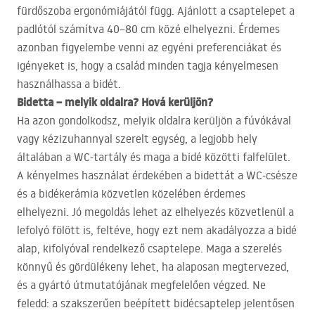
fürdőszoba ergonómiájától függ. Ajánlott a csaptelepet a
padlótól számítva 40–80 cm közé elhelyezni. Érdemes
azonban figyelembe venni az egyéni preferenciákat és
igényeket is, hogy a család minden tagja kényelmesen
használhassa a bidét.
Bidetta – melyik oldalra? Hová kerüljön?
Ha azon gondolkodsz, melyik oldalra kerüljön a fúvókával
vagy kézizuhannyal szerelt egység, a legjobb hely
általában a WC-tartály és maga a bidé közötti falfelület.
A kényelmes használat érdekében a bidettát a WC-csésze
és a bidékerámia közvetlen közelében érdemes
elhelyezni. Jó megoldás lehet az elhelyezés közvetlenül a
lefolyó fölött is, feltéve, hogy ezt nem akadályozza a bidé
alap, kifolyóval rendelkező csaptelepe. Maga a szerelés
könnyű és gördülékeny lehet, ha alaposan megtervezed,
és a gyártó útmutatójának megfelelően végzed. Ne
feledd: a szakszerűen beépített bidécsaptelep jelentősen