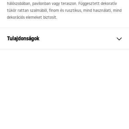
hálószobában, pavilonban vagy teraszon. Függesztett dekoratív
tükör rattan szalmából, finom és rusztikus, mind használati, mind
dekorációs elemeket biztosít.
Tulajdonságok
Magasság
450
mm
Szélesség
450
mm
Mélység
25
mm
LED világítás
Nem
Keret
Igen
A keret színe
Barna, Bézs
A keret anyaga
Bambuszfa
Forma
Négyzet alakú
Páramentesítő
Nem