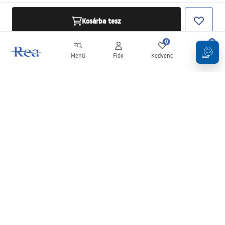
Kosárba tesz
0
0
Menü
Fiók
Kedvenc
Kosár
Hírlevél
Legyen naprakész az újdonságokkal és akciókkal!
Feliratkozás
Adatai megadásával és megerősítésével hozzájárul a hírlevél
fogadásához az
Általános Szerződési Feltételekben