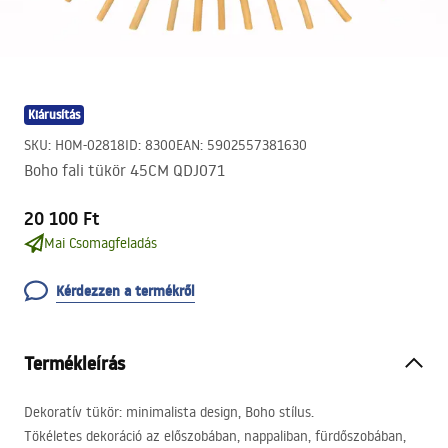
Kiárusítás
SKU
:
HOM-02818
ID
:
8300
EAN
:
5902557381630
Boho fali tükör 45CM QDJ071
20 100 Ft
Mai Csomagfeladás
Kérdezzen a termékről
Termékleírás
Dekoratív tükör: minimalista design, Boho stílus.
Tökéletes dekoráció az előszobában, nappaliban, fürdőszobában,