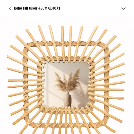
Boho fali tükör 45CM QDJ071