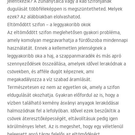
jelentkezik? A zuhanytálca vagy a kád szifonjának
dugulását többféleképpen is megszüntetheted. Melyek
ezek? Az alábbiakban elolvashatod.
Eltömődött szifon – a leggyakoribb okok
Az eltömődött szifon meglehetősen gyakori probléma,
amely komolyan megzavarhatja a fürdőszoba mindennapi
használatát. Ennek a kellemetlen jelenségnek a
leggyakoribb oka a haj, a szappanmaradék és más apró
szennyeződések összeállása, amelyek idővel lerakódnak a
csövekben, és afféle dugót képeznek, ami
megakadályozza a víz szabad áramlását.
Természetesen ez nem az egyetlen ok, amely a szifon
eldugulását okozhatja. Gyakran előfordul az is, hogy a
vízben található kemény ásványi anyagok lerakódásai
halmozódnak fel a lefolyóban. Idővel ezek beszűkítik a
csövek áteresztőképességét, eltávolításuk pedig igen
körülményes lehet. Az is megeshet, hogy egy véletlenül
beleesett apró tárgy felelős az eltömődésért.