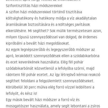
Szifontisztítás házi módszerekkel
A szifon házi módszerekkel történő tisztítása
költséghatékony és hatékony módja a víz akadálytalan
áramlásának biztosítására és a költséges javítások
elkerülésére. Mi segíthet? Sok múlik természetesen azon,
milyen típusú szennyeződéssel van dolgod, de érdemes
kipróbálni a bevált házi megoldásokat.
Az egyik legnépszerűbb és legegyszerűbb módszer az
apró, lerakódott szennyeződések ellen a szódabikarbóna
és ecet keverékének használata. Elég fél pohár
szódabikarbónát közvetlenül a lefolyóba szórni, majd
ráönteni fél pohár ecetet. Az így létrejövő kémiai reakció
segíthet feloldani a felgyülemlett szennyeződéseket.
Körülbelül 30 perc múlva elég forró vízzel leöblíteni a
lefolyót, és kész is!
Egy másik bevált házi módszer a forró víz és
mosogatószer használata, amely segít lebontani a zsíros