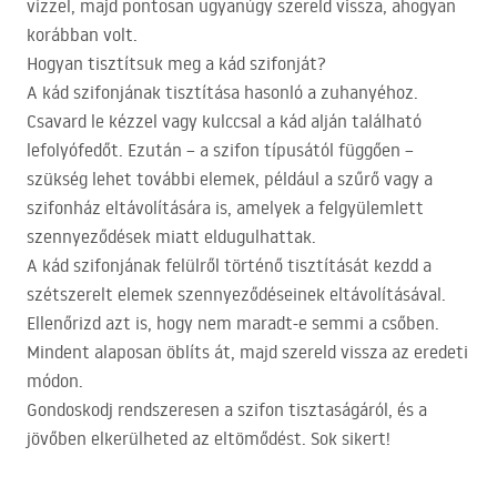
vízzel, majd pontosan ugyanúgy szereld vissza, ahogyan
korábban volt.
Hogyan tisztítsuk meg a kád szifonját?
A kád szifonjának tisztítása hasonló a zuhanyéhoz.
Csavard le kézzel vagy kulccsal a kád alján található
lefolyófedőt. Ezután – a szifon típusától függően –
szükség lehet további elemek, például a szűrő vagy a
szifonház eltávolítására is, amelyek a felgyülemlett
szennyeződések miatt eldugulhattak.
A kád szifonjának felülről történő tisztítását kezdd a
szétszerelt elemek szennyeződéseinek eltávolításával.
Ellenőrizd azt is, hogy nem maradt-e semmi a csőben.
Mindent alaposan öblíts át, majd szereld vissza az eredeti
módon.
Gondoskodj rendszeresen a szifon tisztaságáról, és a
jövőben elkerülheted az eltömődést. Sok sikert!