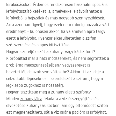
lerakódásokat. Érdemes rendszeresen használni speciális
lefolyótisztító keféket is, amelyekkel eltávolíthatók a
lefolyóból a hajszálak és más nagyobb szennyeződések.
Arra azonban figyelj, hogy ezek nem mindig hozzák a várt
eredményt – különösen akkor, ha valamilyen apró tárgy
esett a lefolyóba. Ilyenkor elkerülhetetlen a szifon
szétszerelése és alapos kitisztítása.
Hogyan szereljük szét a zuhany- vagy kádszifont?
Kipróbáltad már a házi módszereket, és nem segítettek a
probléma megszüntetésében? Vegyszereket is
bevetettél, de azok sem váltak be? Akkor itt az ideje a
célzottabb lépéseknek – szereld szét a szifont, hogy a
legkisebb zugokhoz is hozzáférj.
Hogyan tisztítsuk meg a zuhany alatti szifont?
Minden
zuhanytálca
feladata a víz összegyűjtése és
elvezetése zuhanyzás közben, ám egy eltömődött szifon
ezt megnehezítheti, sőt a víz akár a padlóra is kifolyhat.