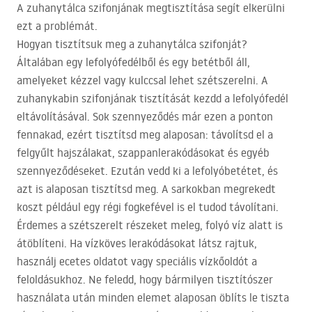
A zuhanytálca szifonjának megtisztítása segít elkerülni
ezt a problémát.
Hogyan tisztítsuk meg a zuhanytálca szifonját?
Általában egy lefolyófedélből és egy betétből áll,
amelyeket kézzel vagy kulccsal lehet szétszerelni. A
zuhanykabin szifonjának tisztítását kezdd a lefolyófedél
eltávolításával. Sok szennyeződés már ezen a ponton
fennakad, ezért tisztítsd meg alaposan: távolítsd el a
felgyűlt hajszálakat, szappanlerakódásokat és egyéb
szennyeződéseket. Ezután vedd ki a lefolyóbetétet, és
azt is alaposan tisztítsd meg. A sarkokban megrekedt
koszt például egy régi fogkefével is el tudod távolítani.
Érdemes a szétszerelt részeket meleg, folyó víz alatt is
átöblíteni. Ha vízköves lerakódásokat látsz rajtuk,
használj ecetes oldatot vagy speciális vízkőoldót a
feloldásukhoz. Ne feledd, hogy bármilyen tisztítószer
használata után minden elemet alaposan öblíts le tiszta