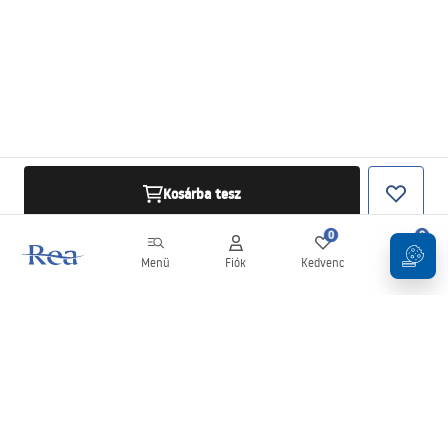
Kosárba tesz
0
0
Menü
Fiók
Kedvenc
Kosár
Hírlevél
Legyen naprakész az újdonságokkal és akciókkal!