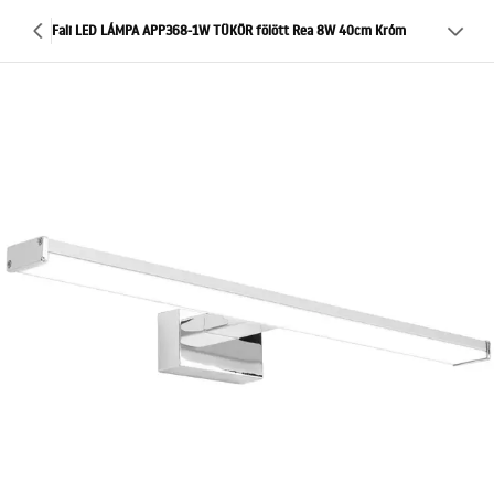
Fali LED LÁMPA APP368-1W TÜKÖR fölött Rea 8W 40cm Króm