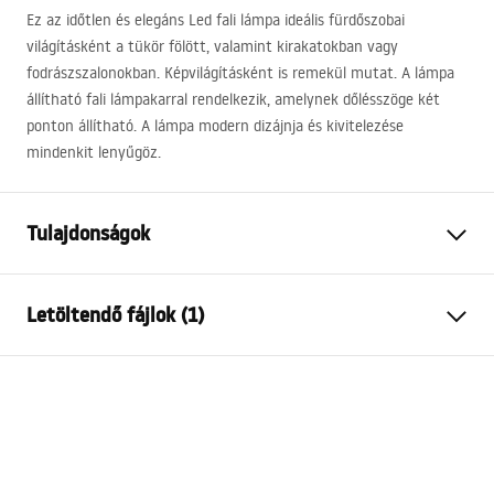
Ez az időtlen és elegáns Led fali lámpa ideális fürdőszobai
világításként a tükör fölött, valamint kirakatokban vagy
fodrászszalonokban. Képvilágításként is remekül mutat. A lámpa
állítható fali lámpakarral rendelkezik, amelynek dőlésszöge két
ponton állítható. A lámpa modern dizájnja és kivitelezése
mindenkit lenyűgöz.
Tulajdonságok
Modell
APP368-1W
Letöltendő fájlok (1)
Lámpa típusa
Fali lámpa
Hosszúság
400
mm
APP368-1W
Szélesség
120
mm
MANUAL APP368-1W.pdf
Magasság
45
mm
Áramforrás
Hálózat~220V - ~240V