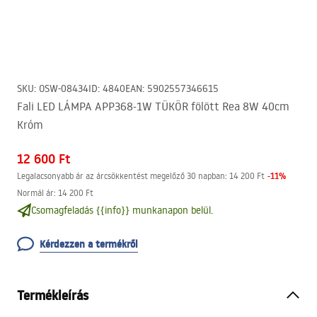
SKU
:
OSW-08434
ID
:
4840
EAN
:
5902557346615
Fali LED LÁMPA APP368-1W TÜKÖR fölött Rea 8W 40cm
Króm
12 600 Ft
-
11
%
Legalacsonyabb ár az árcsökkentést megelőző 30 napban:
14 200 Ft
Normál ár
:
14 200 Ft
Csomagfeladás {{info}} munkanapon belül.
Kérdezzen a termékről
Termékleírás