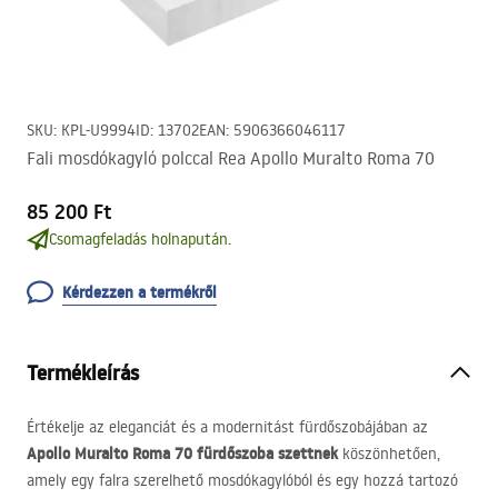
SKU
:
KPL-U9994
ID
:
13702
EAN
:
5906366046117
Fali mosdókagyló polccal Rea Apollo Muralto Roma 70
85 200 Ft
Csomagfeladás holnapután.
Kérdezzen a termékről
Termékleírás
Értékelje az eleganciát és a modernitást fürdőszobájában az
Apollo Muralto Roma 70 fürdőszoba szettnek
köszönhetően,
amely egy falra szerelhető mosdókagylóból és egy hozzá tartozó