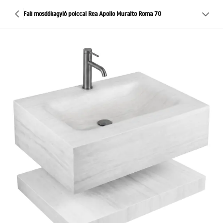
Fali mosdókagyló polccal Rea Apollo Muralto Roma 70