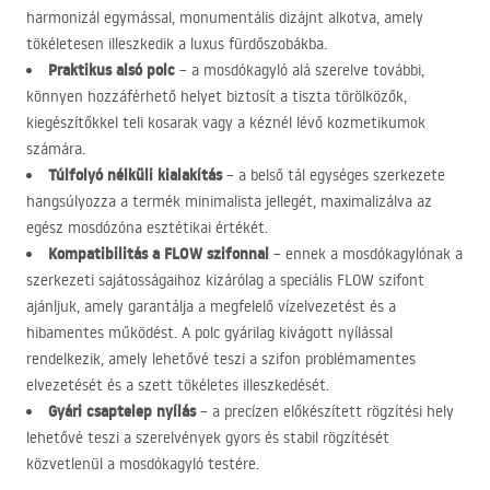
harmonizál egymással, monumentális dizájnt alkotva, amely
tökéletesen illeszkedik a luxus fürdőszobákba.
Praktikus alsó polc
– a mosdókagyló alá szerelve további,
könnyen hozzáférhető helyet biztosít a tiszta törölközők,
kiegészítőkkel teli kosarak vagy a kéznél lévő kozmetikumok
számára.
Túlfolyó nélküli kialakítás
– a belső tál egységes szerkezete
hangsúlyozza a termék minimalista jellegét, maximalizálva az
egész mosdózóna esztétikai értékét.
Kompatibilitás a
FLOW
szifonnal
– ennek a mosdókagylónak a
szerkezeti sajátosságaihoz kizárólag a speciális
FLOW
szifont
ajánljuk, amely garantálja a megfelelő vízelvezetést és a
hibamentes működést. A polc gyárilag kivágott nyílással
rendelkezik, amely lehetővé teszi a szifon problémamentes
elvezetését és a szett tökéletes illeszkedését.
Gyári csaptelep nyílás
– a precízen előkészített rögzítési hely
lehetővé teszi a szerelvények gyors és stabil rögzítését
közvetlenül a mosdókagyló testére.