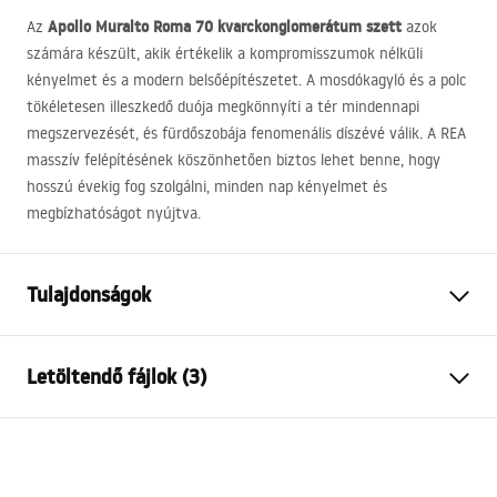
Apollo Muralto Roma 70 kvarckonglomerátum szett
Az
azok
számára készült, akik értékelik a kompromisszumok nélküli
kényelmet és a modern belsőépítészetet. A mosdókagyló és a polc
tökéletesen illeszkedő duója megkönnyíti a tér mindennapi
megszervezését, és fürdőszobája fenomenális díszévé válik. A
REA
masszív felépítésének köszönhetően biztos lehet benne, hogy
hosszú évekig fog szolgálni, minden nap kényelmet és
megbízhatóságot nyújtva.
Tulajdonságok
Felszerelés
Fali
Letöltendő fájlok (3)
Anyag
Kvarc kompozit
Szín
Kőhatás, Szürke, Minta
Telepítési utasítások
Kivitel
Matt
Basin.pdf
Hosszúság
700
mm