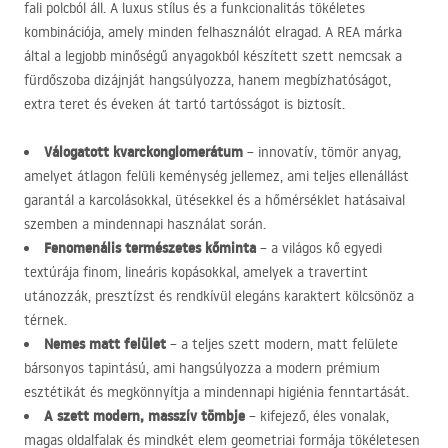
fali polcból áll. A luxus stílus és a funkcionalitás tökéletes
kombinációja, amely minden felhasználót elragad. A
REA
márka
által a legjobb minőségű anyagokból készített szett nemcsak a
fürdőszoba dizájnját hangsúlyozza, hanem megbízhatóságot,
extra teret és éveken át tartó tartósságot is biztosít.
Válogatott kvarckonglomerátum
– innovatív, tömör anyag,
amelyet átlagon felüli keménység jellemez, ami teljes ellenállást
garantál a karcolásokkal, ütésekkel és a hőmérséklet hatásaival
szemben a mindennapi használat során.
Fenomenális természetes kőminta
– a világos kő egyedi
textúrája finom, lineáris kopásokkal, amelyek a travertint
utánozzák, presztízst és rendkívül elegáns karaktert kölcsönöz a
térnek.
Nemes matt felület
– a teljes szett modern, matt felülete
bársonyos tapintású, ami hangsúlyozza a modern prémium
esztétikát és megkönnyítja a mindennapi higiénia fenntartását.
A szett modern, masszív tömbje
– kifejező, éles vonalak,
magas oldalfalak és mindkét elem geometriai formája tökéletesen