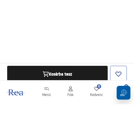
Kosárba tesz
0
0
Menü
Fiók
Kedvenc
Kosár
Hírlevél
Legyen naprakész az újdonságokkal és akciókkal!