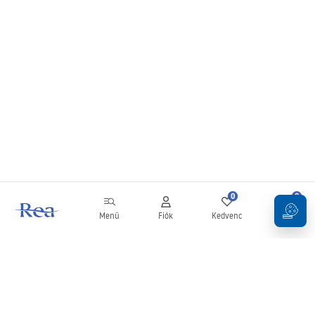
0
0
Menü
Fiók
Kedvenc
Kosár
Hírlevél
Legyen naprakész az újdonságokkal és akciókkal!