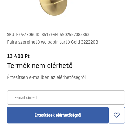
SKU
:
REA-77060
ID
:
8517
EAN
:
5902557383863
Falra szerelhető wc papír tartó Gold 322220B
13 400 Ft
Termék nem elérhető
Értesítsen e-mailben az elérhetőségről.
E-mail címed
Értesítések elérhetőségről