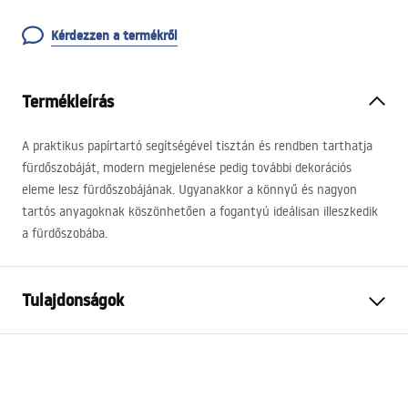
Kérdezzen a termékről
Termékleírás
A praktikus papírtartó segítségével tisztán és rendben tarthatja
fürdőszobáját, modern megjelenése pedig további dekorációs
eleme lesz fürdőszobájának. Ugyanakkor a könnyű és nagyon
tartós anyagoknak köszönhetően a fogantyú ideálisan illeszkedik
a fürdőszobába.
Tulajdonságok
Szín
Arany
Anyag
Fém
Felszerelés
Öntapadós