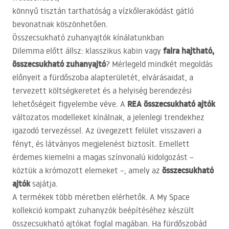
könnyű tisztán tarthatóság a vízkőlerakódást gátló
bevonatnak köszönhetően.
Összecsukható zuhanyajtók kínálatunkban
falra hajtható,
Dilemma előtt állsz: klasszikus kabin vagy
összecsukható zuhanyajtó
? Mérlegeld mindkét megoldás
előnyeit a fürdőszoba alapterületét, elvárásaidat, a
tervezett költségkeretet és a helyiség berendezési
REA
összecsukható ajtók
lehetőségeit figyelembe véve. A
változatos modelleket kínálnak, a jelenlegi trendekhez
igazodó tervezéssel. Az üvegezett felület visszaveri a
fényt, és látványos megjelenést biztosít. Emellett
érdemes kiemelni a magas színvonalú kidolgozást –
összecsukható
köztük a krómozott elemeket –, amely az
ajtók
sajátja.
A termékek több méretben elérhetők. A My Space
kollekció kompakt zuhanyzók beépítéséhez készült
összecsukható ajtókat foglal magában. Ha fürdőszobád