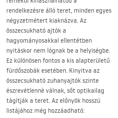
remekül kihasználhatod a
rendelkezésre álló teret, minden egyes
négyzetmétert kiaknázva. Az
összecsukható ajtók a
hagyományosakkal ellentétben
nyitáskor nem lógnak be a helyiségbe.
Ez különösen fontos a kis alapterületű
fürdőszobák esetében. Kinyitva az
összecsukható zuhanyajtók szinte
észrevétlenné válnak, sőt optikailag
tágítják a teret. Az előnyök hosszú
listájához még hozzáadható: