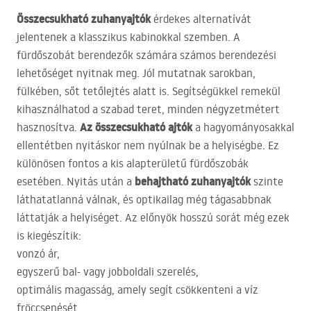
Összecsukható zuhanyajtók
érdekes alternatívát
jelentenek a klasszikus kabinokkal szemben. A
fürdőszobát berendezők számára számos berendezési
lehetőséget nyitnak meg. Jól mutatnak sarokban,
fülkében, sőt tetőlejtés alatt is. Segítségükkel remekül
kihasználhatod a szabad teret, minden négyzetmétert
Az összecsukható ajtók
hasznosítva.
a hagyományosakkal
ellentétben nyitáskor nem nyúlnak be a helyiségbe. Ez
különösen fontos a kis alapterületű fürdőszobák
behajtható zuhanyajtók
esetében. Nyitás után a
szinte
láthatatlanná válnak, és optikailag még tágasabbnak
láttatják a helyiséget. Az előnyök hosszú sorát még ezek
is kiegészítik:
vonzó ár,
egyszerű bal- vagy jobboldali szerelés,
optimális magasság, amely segít csökkenteni a víz
fröccsenését,