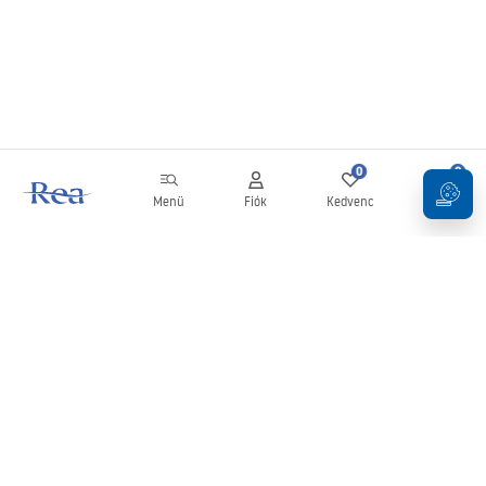
0
0
Menü
Fiók
Kedvenc
Kosár
Hírlevél
Legyen naprakész az újdonságokkal és akciókkal!
Feliratkozás