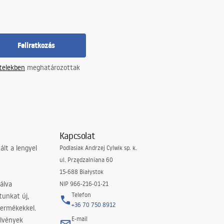
Feliratkozás
ételekben
meghatározottak
Kapcsolat
lt a lengyel
Podlasiak Andrzej Cylwik sp. k.
ul. Przędzalniana 60
15-688 Białystok
álva
NIP 966-216-01-21
Telefon
tunkat új,
+36 70 750 8912
termékekkel.
E-mail
elvények