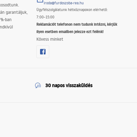
iroda@furdoszoba-rea.hu
akosodtunk.
Ügyfélszolgálatunk hétköznapokon elérhető:
án garantáljuk,
7:00–15:00
0%-ban
Reklamációt telefonon nem tudunk intézni, kérjük
ndkívül
ilyen esetben emailben jelezze ezt felénk!
Kövess minket
30 napos visszaküldés