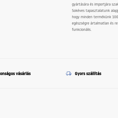
gyártására és importjára sz
Sokéves tapasztalatunk alapj
hogy minden termékünk 10
egészségre ártalmatlan és re
funkcionális.
tonságos vásárlás
Gyors szállítás