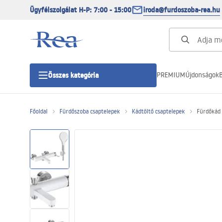
Ügyfélszolgálat H-P: 7:00 - 15:00
iroda@furdoszoba-rea.hu
PREMIUM
Újdonságok
B
Összes kategória
Főoldal
Fürdőszoba csaptelepek
Kádtöltő csaptelepek
Fürdőkád 
Zuhanykabinok
Zuhanyajtó
Zuhanytálcák
Zuhanylefolyók