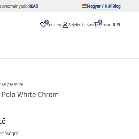
REA5
Magyar / HUF
Blog
edvezménykód:
0
0
0 Ft
Kedvenc
Bejelentkezés
Kosár
:
2557368976
 Polo White Chrom
tő
etőségről.