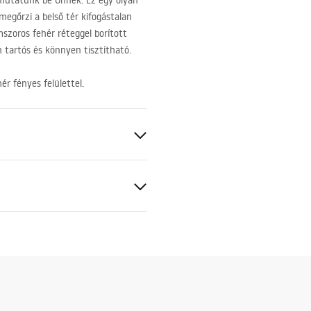
 mutatunk be Önnek. Ez egy olyan
megőrzi a belső tér kifogástalan
mszoros fehér réteggel borított
n tartós és könnyen tisztítható.
ér fényes felülettel.
r/Ezüst
ciális feltételek
nty_Terms_and_Conditions_
s_-_5.pdf