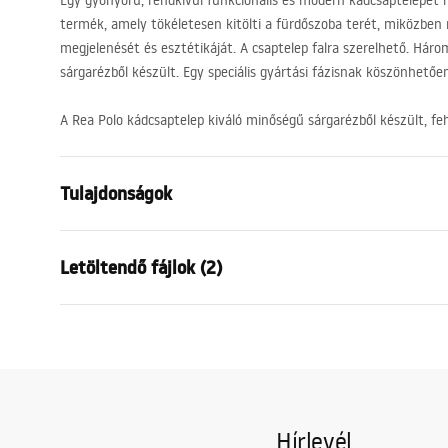
Egy gyönyörű, rendkívül funkcionális és modern kádcsaptelepet
termék, amely tökéletesen kitölti a fürdőszoba terét, miközben 
megjelenését és esztétikáját. A csaptelep falra szerelhető. Háro
sárgarézből készült. Egy speciális gyártási fázisnak köszönhetőe
A Rea Polo kádcsaptelep kiváló minőségű sárgarézből készült, feh
Tulajdonságok
Csaptelep típusa
fürdőkád
Letöltendő fájlok (2)
Felszerelés
Fali
Szín
Fehér, Fehé
Garan
Kifolyócső típusa
Fix
Telepítési utasítások
Warra
Faucet.pdf
Anyag
Sárgaréz
Faucet
Kifolyó tartomány
175
mm
Hírlevél
Magasság
60
mm