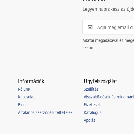
Bevonási technológia
Galvanizálá
Legyen naprakész az újdo
Csatlakozás átmérője
1/2 col
A vízcsatlakozások távolsága
150
mm
Garancia
5 Év
Adatai megadásával és meger
szerint.
Információk
Ügyfélszolgálat
Rólunk
Szállítás
Kapcsolat
Visszaküldések és reklamác
Blog
Fizetések
Általános szerződési feltételek
Katalógus
Ápolás