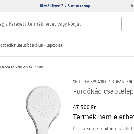
Kiszállítás: 3 - 5 munkanap
K
estseller
Kiárusítás
Rólunk
Kapcsolat
csaptelep Polo White Chrom
SKU
:
REA-B9943
ID
:
7210
EAN
:
590
Fürdőkád csaptelep
47 500 Ft
Termék nem elérhe
Értesítsen e-mailben az elérh