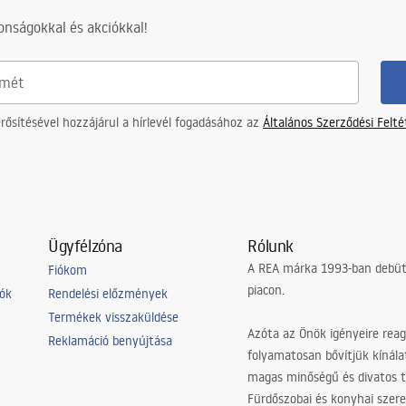
s
nságokkal és akciókkal!
ősítésével hozzájárul a hírlevél fogadásához az
Általános Szerződési Felt
Ügyfélzóna
Rólunk
A REA márka 1993-ban debütá
Fiókom
piacon.
iók
Rendelési előzmények
Termékek visszaküldése
Azóta az Önök igényeire reag
Reklamáció benyújtása
folyamatosan bővítjük kínála
magas minőségű és divatos 
Fürdőszobai és konyhai szer