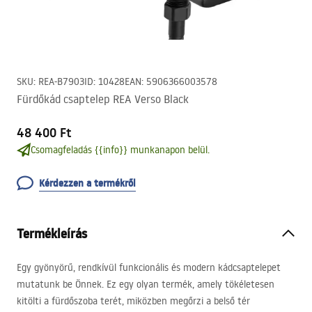
SKU
:
REA-B7903
ID
:
10428
EAN
:
5906366003578
Fürdőkád csaptelep REA Verso Black
48 400 Ft
Csomagfeladás {{info}} munkanapon belül.
Kérdezzen a termékről
Termékleírás
Egy gyönyörű, rendkívül funkcionális és modern kádcsaptelepet
mutatunk be Önnek. Ez egy olyan termék, amely tökéletesen
kitölti a fürdőszoba terét, miközben megőrzi a belső tér