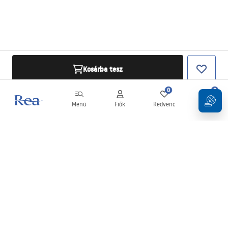
Kosárba tesz
0
0
Menü
Fiók
Kedvenc
Kosár
Hírlevél
Legyen naprakész az újdonságokkal és akciókkal!
Feliratkozás