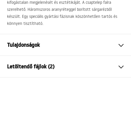
kifogástalan megjelenését és esztétikáját. A csaptelep falra
szerelhető. Háromszoros aranyréteggel borított sárgarézből
készült. Egy speciális gyártási fázisnak köszönhetően tartós és
könnyen tisztítható.
Tulajdonságok
Csaptelep típusa
fürdőkád
Letöltendő fájlok (2)
Felszerelés
Fali
Szín
Fekete
Telepítési utasítások
Kifolyócső típusa
Fix
Faucet.pdf
Anyag
Sárgaréz, ABS
Kifolyó tartomány
195
mm
Garanciális feltételek
Magasság
95
mm
Warranty_Terms_and_Conditions_Faucets_-_5.pdf
Bevonási technológia
Galvanizálás