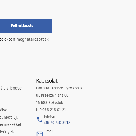
Feliratkozás
ételekben
meghatározottak
Kapcsolat
lt a lengyel
Podlasiak Andrzej Cylwik sp. k.
ul. Przędzalniana 60
15-688 Białystok
álva
NIP 966-216-01-21
Telefon
tunkat új,
+36 70 750 8912
termékekkel.
E-mail
elvények