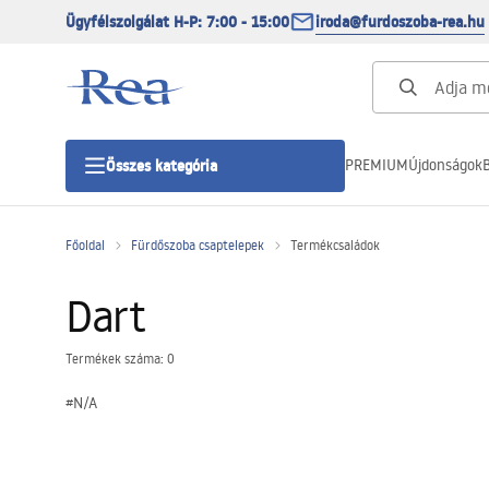
Ügyfélszolgálat H-P: 7:00 - 15:00
iroda@furdoszoba-rea.hu
PREMIUM
Újdonságok
B
Összes kategória
Főoldal
Fürdőszoba csaptelepek
Termékcsaládok
Zuhanykabinok
Dart
Zuhanyajtó
Termékek száma: 0
Zuhanytálcák
#N/A
Zuhanylefolyók