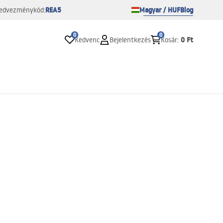
REA5
Magyar / HUF
Blog
edvezménykód:
0
0
0 Ft
Kedvenc
Bejelentkezés
Kosár
: