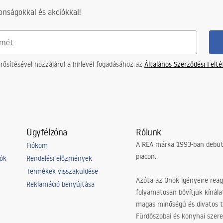
nságokkal és akciókkal!
ősítésével hozzájárul a hírlevél fogadásához az
Általános Szerződési Felt
Ügyfélzóna
Rólunk
A REA márka 1993-ban debütá
Fiókom
piacon.
iók
Rendelési előzmények
Termékek visszaküldése
Azóta az Önök igényeire reag
Reklamáció benyújtása
folyamatosan bővítjük kínála
magas minőségű és divatos 
Fürdőszobai és konyhai szer