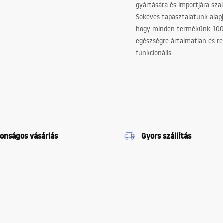
gyártására és importjára sz
Sokéves tapasztalatunk alapj
hogy minden termékünk 10
egészségre ártalmatlan és re
funkcionális.
tonságos vásárlás
Gyors szállítás