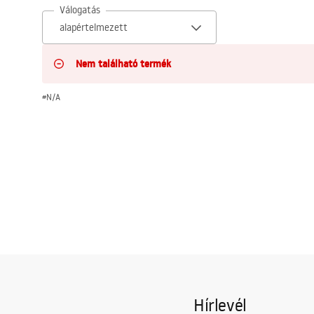
Válogatás
WC-csésze készlet bidével
Mosdókagylók
Nem található termék
Fürdőkádak és paravánok
#N/A
Fürdőszoba csaptelepek
Zuhanyszettek
Konyha
Fürdőszobai kiegészítők és
bútorok
Hírlevél