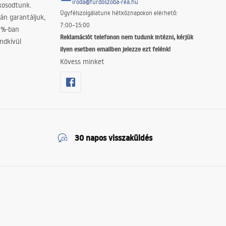
iroda@furdoszoba-rea.hu
akosodtunk.
Ügyfélszolgálatunk hétköznapokon elérhető:
án garantáljuk,
7:00–15:00
0%-ban
Reklamációt telefonon nem tudunk intézni, kérjük
ndkívül
ilyen esetben emailben jelezze ezt felénk!
Kövess minket
30 napos visszaküldés