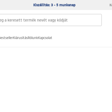
Kiszállítás: 3 - 5 munkanap
K
estseller
Kiárusítás
Rólunk
Kapcsolat