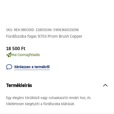
SKU
:
REA-98033
ID
:
11805
EAN
:
5906366019296
Fürdőszoba fogas 9703 Prism Brush Copper
18 500 Ft
Mai Csomagfeladás
Kérdezzen a termékről
Termékleírás
Egy elegáns törülköző vagy ruhaakasztó rendet hoz, és
tökéletesen kiegészíti a fürdőszoba kilátását.