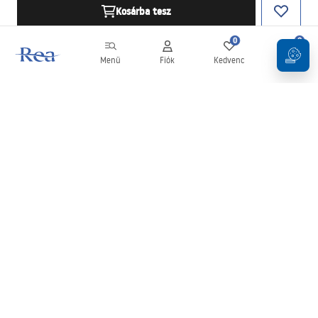
Kosárba tesz
0
0
Menü
Fiók
Kedvenc
Kosár
Hírlevél
Legyen naprakész az újdonságokkal és akciókkal!
Feliratkozás
Adatai megadásával és megerősítésével hozzájárul a hírlevél
fogadásához az
Általános Szerződési Feltételekben
meghatározottak szerint.