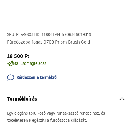
SKU
:
REA-98034
ID
:
11806
EAN
:
5906366019319
Fürdőszoba fogas 9703 Prism Brush Gold
18 500 Ft
Mai Csomagfeladás
Kérdezzen a termékről
Termékleírás
Egy elegáns törülköző vagy ruhaakasztó rendet hoz, és
tökéletesen kiegészíti a fürdőszoba kilátását.