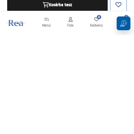
Kosárba tesz
0
0
Menü
Fiók
Kedvenc
Kosár
Hírlevél
Legyen naprakész az újdonságokkal és akciókkal!
Feliratkozás
Adatai megadásával és megerősítésével hozzájárul a hírlevél
fogadásához az
Általános Szerződési Feltételekben
meghatározottak szerint.