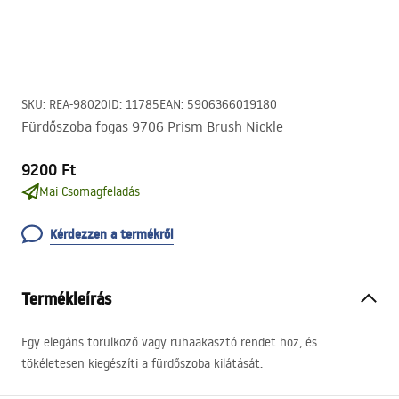
SKU
:
REA-98020
ID
:
11785
EAN
:
5906366019180
Fürdőszoba fogas 9706 Prism Brush Nickle
9200 Ft
Mai Csomagfeladás
Kérdezzen a termékről
Termékleírás
Egy elegáns törülköző vagy ruhaakasztó rendet hoz, és
tökéletesen kiegészíti a fürdőszoba kilátását.