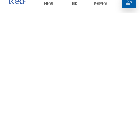
Menü
Fiók
Kedvenc
Kosár
Hírlevél
Legyen naprakész az újdonságokkal és akciókkal!
Feliratkozás
Adatai megadásával és megerősítésével hozzájárul a hírlevél
fogadásához az
Általános Szerződési Feltételekben
meghatározottak szerint.