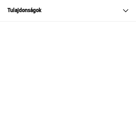
Tulajdonságok
Szín
Szálcsiszolt acél
Anyag
Fém
Felszerelés
Csavarozható
Szélesség
30
mm
Magasság
50
mm
Mélység
50
mm
Sorozat
Prism
Garancia
24 Hónap