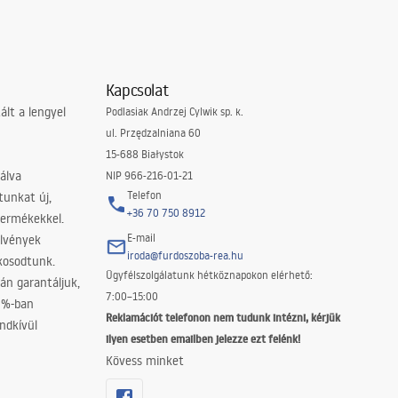
Kapcsolat
lt a lengyel
Podlasiak Andrzej Cylwik sp. k.
ul. Przędzalniana 60
15-688 Białystok
álva
NIP 966-216-01-21
Telefon
tunkat új,
+36 70 750 8912
termékekkel.
E-mail
elvények
iroda@furdoszoba-rea.hu
akosodtunk.
Ügyfélszolgálatunk hétköznapokon elérhető:
án garantáljuk,
7:00–15:00
0%-ban
Reklamációt telefonon nem tudunk intézni, kérjük
ndkívül
ilyen esetben emailben jelezze ezt felénk!
Kövess minket