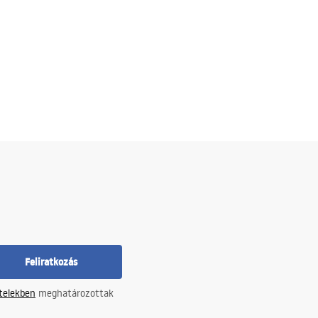
Feliratkozás
ételekben
meghatározottak