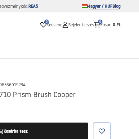
REA5
Magyar / HUF
Blog
edvezménykód:
0
0
0 Ft
Kedvenc
Bejelentkezés
Kosár
:
06366019234
710 Prism Brush Copper
Kosárba tesz