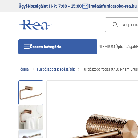
Ügyfélszolgálat H-P: 7:00 - 15:00
iroda@furdoszoba-rea.hu
PREMIUM
Újdonságok
B
Összes kategória
Főoldal
Fürdőszobai kiegészítők
Fürdőszoba fogas 9710 Prism Brus
Zuhanykabinok
Zuhanyajtó
Zuhanytálcák
Zuhanylefolyók