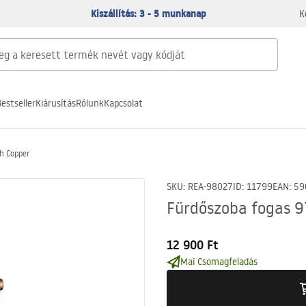
Kiszállítás: 3 - 5 munkanap
K
estseller
Kiárusítás
Rólunk
Kapcsolat
h Copper
SKU
:
REA-98027
ID
:
11799
EAN
:
59
Fürdőszoba fogas 9
12 900 Ft
Mai Csomagfeladás