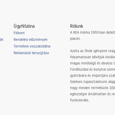
Ügyfélzóna
Rólunk
A REA márka 1993-ban debütá
Fiókom
piacon.
iók
Rendelési előzmények
Termékek visszaküldése
Azóta az Önök igényeire reag
Reklamáció benyújtása
folyamatosan bővítjük kínála
magas minőségű és divatos 
Fürdőszobai és konyhai szer
gyártására és importjára sz
Sokéves tapasztalatunk alapj
hogy minden termékünk 10
egészségre ártalmatlan és re
funkcionális.