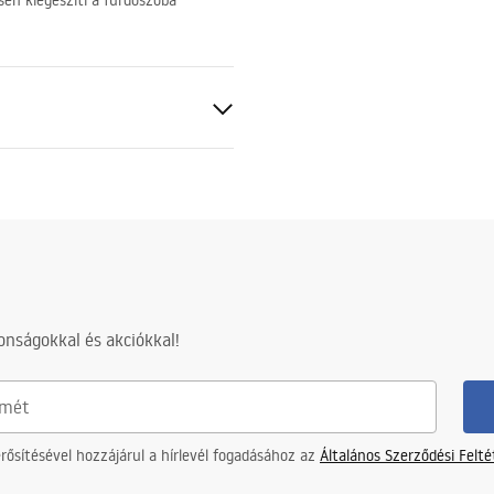
en kiegészíti a fürdőszoba
 réz
tó
nságokkal és akciókkal!
ősítésével hozzájárul a hírlevél fogadásához az
Általános Szerződési Felt