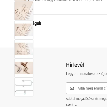
Egy elegáns törülköző vagy ruhaakasztó rendet hoz, és tökéletes
kilátását.
Tulajdonságok
Szín
Szálcsiszolt
Anyag
Fém
Felszerelés
Csavarozha
Szélesség
275
mm
Hírlevél
Magasság
90
mm
Legyen naprakész az újdo
Mélység
65
mm
Sorozat
Prism
Garancia
24 Hónap
Adatai megadásával és meger
szerint.