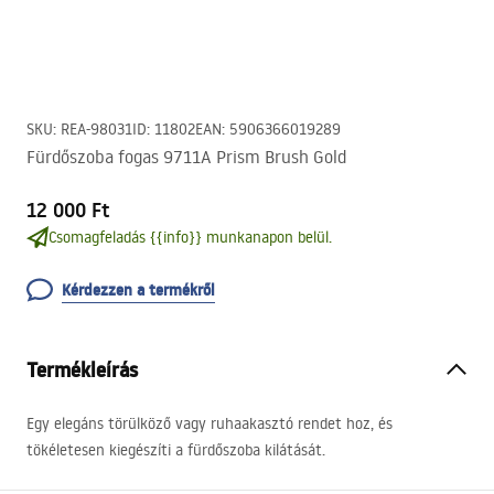
SKU
:
REA-98031
ID
:
11802
EAN
:
5906366019289
Fürdőszoba fogas 9711A Prism Brush Gold
12 000 Ft
Csomagfeladás {{info}} munkanapon belül.
Kérdezzen a termékről
Termékleírás
Egy elegáns törülköző vagy ruhaakasztó rendet hoz, és
tökéletesen kiegészíti a fürdőszoba kilátását.