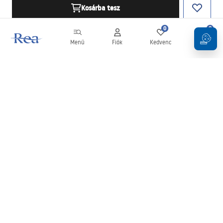
Kosárba tesz
0
0
Menü
Fiók
Kedvenc
Kosár
Hírlevél
Legyen naprakész az újdonságokkal és akciókkal!
Feliratkozás
Adatai megadásával és megerősítésével hozzájárul a hírlevél
fogadásához az
Általános Szerződési Feltételekben
meghatározottak szerint.