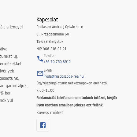
Kapcsolat
lt a lengyel
Podlasiak Andrzej Cylwik sp. k.
ul. Przędzalniana 60
15-688 Białystok
álva
NIP 966-216-01-21
Telefon
tunkat új,
+36 70 750 8912
termékekkel.
E-mail
elvények
iroda@furdoszoba-rea.hu
akosodtunk.
Ügyfélszolgálatunk hétköznapokon elérhető:
án garantáljuk,
7:00–15:00
0%-ban
Reklamációt telefonon nem tudunk intézni, kérjük
ndkívül
ilyen esetben emailben jelezze ezt felénk!
Kövess minket