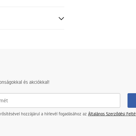
tó
nságokkal és akciókkal!
ősítésével hozzájárul a hírlevél fogadásához az
Általános Szerződési Felt