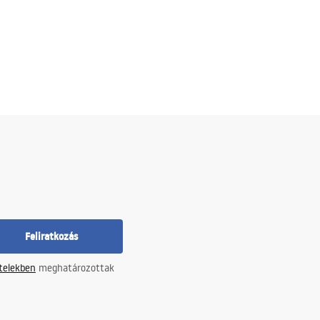
Feliratkozás
ételekben
meghatározottak