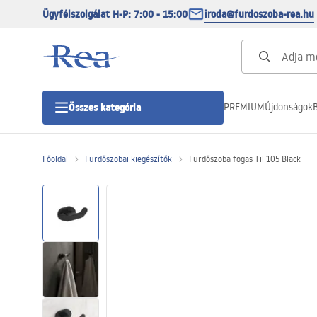
Ügyfélszolgálat H-P: 7:00 - 15:00
iroda@furdoszoba-rea.hu
PREMIUM
Újdonságok
B
Összes kategória
Főoldal
Fürdőszobai kiegészítők
Fürdőszoba fogas Til 105 Black
Zuhanykabinok
Zuhanyajtó
Zuhanytálcák
Zuhanylefolyók