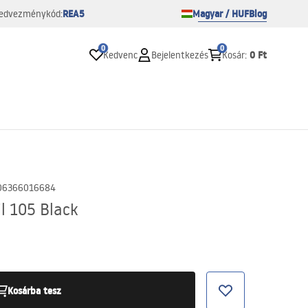
REA5
Magyar / HUF
Blog
edvezménykód:
0
0
0 Ft
Kedvenc
Bejelentkezés
Kosár
:
06366016684
l 105 Black
Kosárba tesz