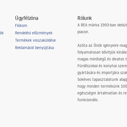
Ügyfélzóna
Rólunk
A REA márka 1993-ban debütá
Fiókom
piacon.
iók
Rendelési előzmények
Termékek visszaküldése
Azóta az Önök igényeire reag
Reklamáció benyújtása
folyamatosan bővítjük kínála
magas minőségű és divatos 
Fürdőszobai és konyhai szer
gyártására és importjára sz
Sokéves tapasztalatunk alapj
hogy minden termékünk 10
egészségre ártalmatlan és re
funkcionális.