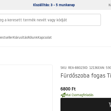
Kiszállítás: 3 - 5 munkanap
K
estseller
Kiárusítás
Rólunk
Kapcsolat
SKU
:
REA-88023
ID
:
12136
EAN
:
59
Fürdőszoba fogas Ti
6800 Ft
Mai Csomagfeladás