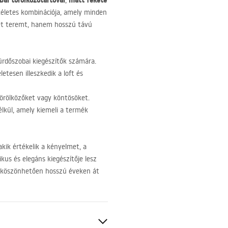
bai törölközőtartóval
matt fekete
,
ökéletes kombinációja, amely minden
et teremt, hanem hosszú távú
ürdőszobai kiegészítők számára.
etesen illeszkedik a loft és
örölközőket vagy köntösöket.
élkül, amely kiemeli a termék
akik értékelik a kényelmet, a
kus és elegáns kiegészítője lesz
k köszönhetően hosszú éveken át