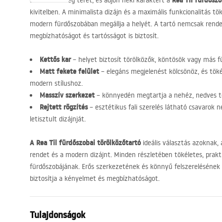
Rea Til fürdőszo
Szervezze meg terét, és adjon neki karaktert a
kivitelben. A minimalista dizájn és a maximális funkcionalitás t
modern fürdőszobában megállja a helyét. A tartó nemcsak rend
megbízhatóságot és tartósságot is biztosít.
Kettős kar
– helyet biztosít törölközők, köntösök vagy más f
Matt fekete felület
– elegáns megjelenést kölcsönöz, és tökél
modern stílushoz.
Masszív szerkezet
– könnyedén megtartja a nehéz, nedves t
Rejtett rögzítés
– esztétikus fali szerelés látható csavarok n
letisztult dizájnját.
A Rea Til fürdőszobai törölközőtartó
ideális választás azoknak, 
rendet és a modern dizájnt. Minden részletében tökéletes, prakti
fürdőszobájának. Erős szerkezetének és könnyű felszereléséne
biztosítja a kényelmet és megbízhatóságot.
Tulajdonságok