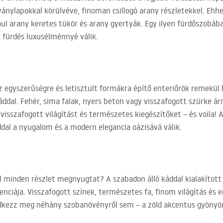
ványlapokkal körülvéve, finoman csillogó arany részletekkel. Ehh
ául arany keretes tükör és arany gyertyák. Egy ilyen fürdőszobá
 fürdés luxusélménnyé válik.
 egyszerűségre és letisztult formákra építő enteriőrök remekül
ddal. Fehér, sima falak, nyers beton vagy visszafogott szürke ár
visszafogott világítást és természetes kiegészítőket – és voila! A
ddal a nyugalom és a modern elegancia oázisává válik.
ol minden részlet megnyugtat? A szabadon álló káddal kialakítot
enciája. Visszafogott színek, természetes fa, finom világítás és
edkezz meg néhány szobanövényről sem – a zöld akcentus gyönyörű