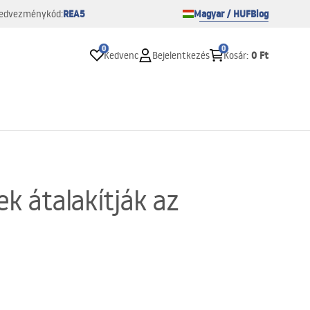
REA5
Magyar / HUF
Blog
edvezménykód:
0
0
0 Ft
Kedvenc
Bejelentkezés
Kosár
:
ek átalakítják az