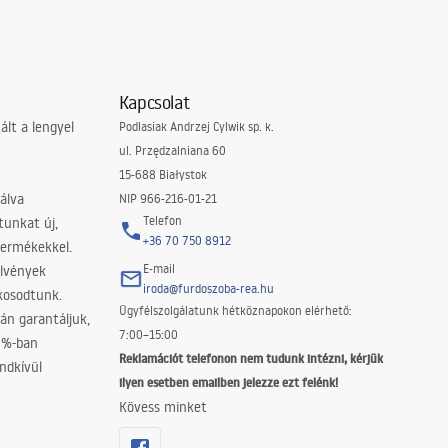
Kapcsolat
lt a lengyel
Podlasiak Andrzej Cylwik sp. k.
ul. Przędzalniana 60
15-688 Białystok
álva
NIP 966-216-01-21
Telefon
tunkat új,
+36 70 750 8912
termékekkel.
E-mail
elvények
iroda@furdoszoba-rea.hu
akosodtunk.
Ügyfélszolgálatunk hétköznapokon elérhető:
án garantáljuk,
7:00–15:00
0%-ban
Reklamációt telefonon nem tudunk intézni, kérjük
ndkívül
ilyen esetben emailben jelezze ezt felénk!
Kövess minket