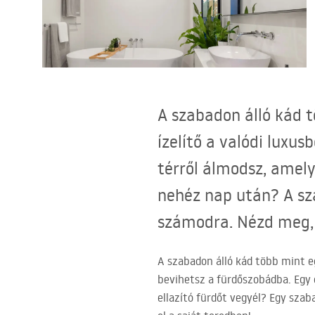
WC-csésze készlet bidével
Mosdókagylók
Fürdőkádak és paravánok
A szabadon álló kád t
ízelítő a valódi luxu
Fürdőszoba csaptelepek
térről álmodsz, amely 
Zuhanyszettek
nehéz nap után? A sza
számodra. Nézd meg, 
Konyha
Fürdőszobai kiegészítők és
A szabadon álló kád több mint e
bútorok
bevihetsz a fürdőszobádba. Egy 
ellazító fürdőt vegyél? Egy szab