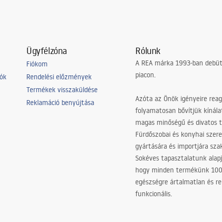
Ügyfélzóna
Rólunk
A REA márka 1993-ban debütá
Fiókom
piacon.
iók
Rendelési előzmények
Termékek visszaküldése
Azóta az Önök igényeire reag
Reklamáció benyújtása
folyamatosan bővítjük kínála
magas minőségű és divatos 
Fürdőszobai és konyhai szer
gyártására és importjára sz
Sokéves tapasztalatunk alapj
hogy minden termékünk 10
egészségre ártalmatlan és re
funkcionális.