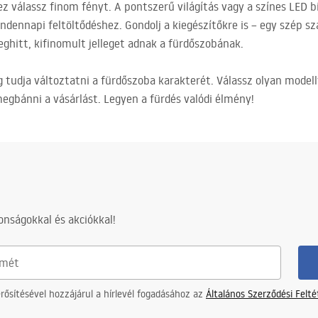
ez válassz finom fényt. A pontszerű világítás vagy a színes
LED
bi
ndennapi feltöltődéshez. Gondolj a kiegészítőkre is – egy szép 
ghitt, kifinomult jelleget adnak a fürdőszobának.
 tudja változtatni a fürdőszoba karakterét. Válassz olyan modell
egbánni a vásárlást. Legyen a fürdés valódi élmény!
nságokkal és akciókkal!
ősítésével hozzájárul a hírlevél fogadásához az
Általános Szerződési Felt