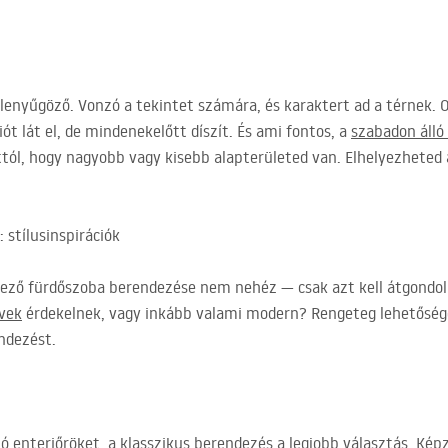
 lenyűgöző. Vonzó a tekintet számára, és karaktert ad a térnek. 
ót lát el, de mindenekelőtt díszít. És ami fontos, a
szabadon álló
ttól, hogy nagyobb vagy kisebb alapterületed van. Elhelyezheted 
 stílusinspirációk
kező fürdőszoba berendezése nem nehéz — csak azt kell átgondol
rvek
érdekelnek, vagy inkább valami modern? Rengeteg lehetősége
ndezést.
ó enteriőröket, a klasszikus berendezés a legjobb választás. Képz