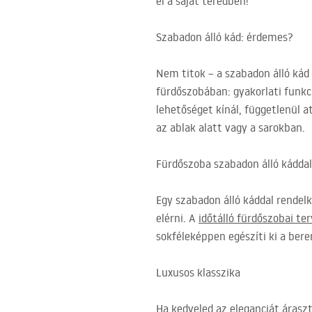
el a saját teredben!
Szabadon álló kád: érdemes?
Nem titok – a szabadon álló kád
fürdőszobában: gyakorlati funkci
lehetőséget kínál, függetlenül a
az ablak alatt vagy a sarokban.
Fürdőszoba szabadon álló káddal:
Egy szabadon álló káddal rendel
elérni. A
időtálló fürdőszobai te
sokféleképpen egészíti ki a bere
Luxusos klasszika
Ha kedveled az eleganciát áraszt