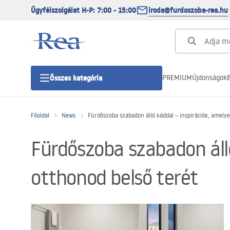
Ügyfélszolgálat H-P: 7:00 - 15:00
iroda@furdoszoba-rea.hu
PREMIUM
Újdonságok
B
Összes kategória
Főoldal
News
Fürdőszoba szabadon álló káddal – inspirációk, amelye
Zuhanykabinok
Fürdőszoba szabadon álló
Zuhanyajtó
otthonod belső terét
Zuhanytálcák
Zuhanylefolyók