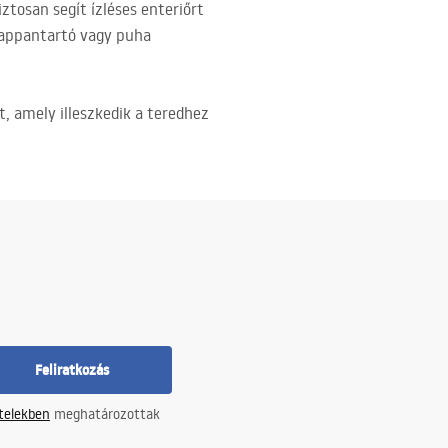
ztosan segít ízléses enteriőrt
szappantartó vagy puha
t, amely illeszkedik a teredhez
Feliratkozás
ételekben
meghatározottak