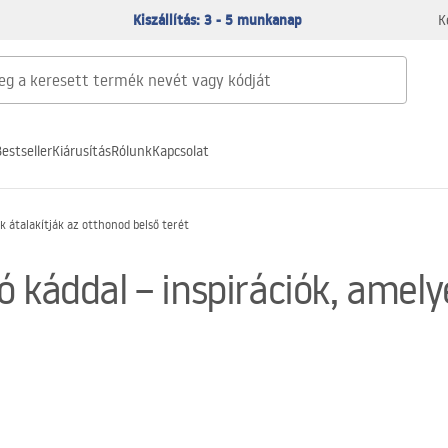
Kiszállítás: 3 - 5 munkanap
K
estseller
Kiárusítás
Rólunk
Kapcsolat
k átalakítják az otthonod belső terét
 káddal – inspirációk, amely