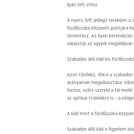
Ipari loft stílus
A nyers, loft jellegű terekben a
fürdőszoba központi pontjára hel
teremtesz. Az ilyen berendezés 
választás az egyedi megoldások 
Szabadon álló kád kis fürdőszo
Azon tűnődsz, illik-e a szabadon
arányainak megválasztása. Válas
fontos, ezért szereld a fal mell
az optikai trükkökre is – a vilá
A kád mint a fürdőszoba közpo
Szabadon álló kád a figyelem kö