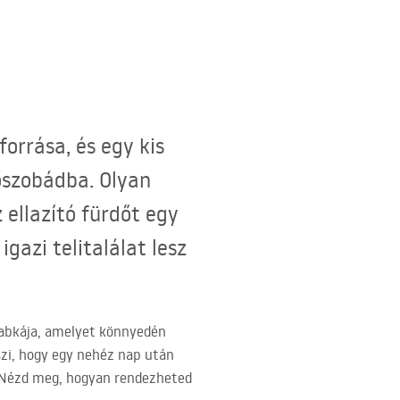
forrása, és egy kis
őszobádba. Olyan
 ellazító fürdőt egy
azi telitalálat lesz
arabkája, amelyet könnyedén
szi, hogy egy nehéz nap után
a. Nézd meg, hogyan rendezheted