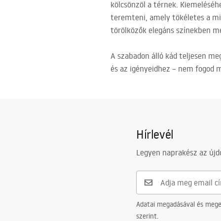
kölcsönzöl a térnek. Kiemeléséh
teremteni, amely tökéletes a mi
törölközők elegáns színekben me
A szabadon álló kád teljesen meg
és az igényeidhez – nem fogod m
Hírlevél
Legyen naprakész az újdo
Adatai megadásával és meger
szerint.