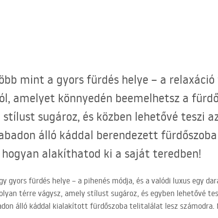
öbb mint a gyors fürdés helye – a relaxáció 
sból, amelyet könnyedén beemelhetsz a fürd
stílust sugároz, és közben lehetővé teszi az
badon álló káddal berendezett fürdőszoba ig
hogyan alakíthatod ki a saját teredben!
gy gyors fürdés helye – a pihenés módja, és a valódi luxus egy d
olyan térre vágysz, amely stílust sugároz, és egyben lehetővé te
adon álló káddal kialakított fürdőszoba telitalálat lesz számodr