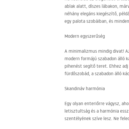
ablak alatt, díszes lábakon, már
néhány elegáns kiegészítő, péld
egy palota szobáiban, és minden
Modern egyszerűség
A minimalizmus mindig divat! Az
modern formájú szabadon álló ká
pihenést segítő teret. Ehhez adj 
fürdőszobád, a szabadon álló ká
Skandináv harmónia
Egy olyan enteriőrre vágysz, ah
letisztultság és a harmónia essz
szentélyének szíve lesz. Ne fel