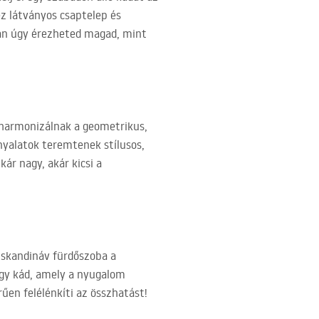
ez látványos csaptelep és
ban úgy érezheted magad, mint
 harmonizálnak a geometrikus,
nyalatok teremtenek stílusos,
kár nagy, akár kicsi a
t skandináv fürdőszoba a
 egy kád, amely a nyugalom
en felélénkíti az összhatást!