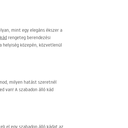
Olyan, mint egy elegáns ékszer a
 kád
rengeteg berendezési
a helyiség közepén, közvetlenül
nod, milyen hatást szeretnél
d van! A szabadon álló kád
elj el egy szabadon álló kádat az