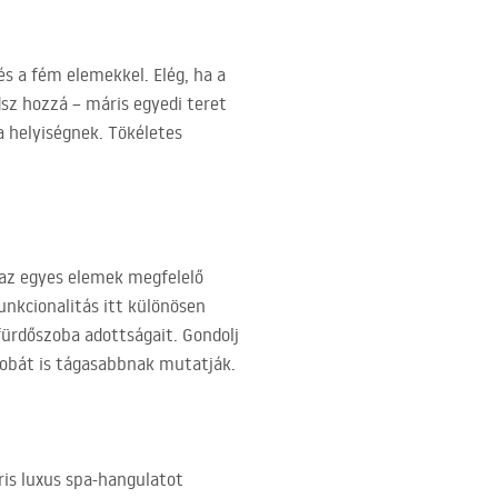
és a fém elemekkel. Elég, ha a
dsz hozzá – máris egyedi teret
 helyiségnek. Tökéletes
a az egyes elemek megfelelő
nkcionalitás itt különösen
 fürdőszoba adottságait. Gondolj
szobát is tágasabbnak mutatják.
ris luxus spa-hangulatot