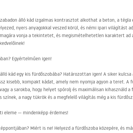
 szabadon álló kád izgalmas kontrasztot alkothat a beton, a tégla 
yezed, nyers anyagokkal veszed körül, és némi ipari világítást a
magára vonja a tekintetet, és megismételhetetlen karaktert ad a
kedvelőinek!
bában? Egyértelműen igen!
 álló kád egy kis fürdőszobába? Határozottan igen! A siker kulcs
sz kisebb, kompakt kádat, amely nem nyomja agyon a teret. A fu
é vagy a sarokba, hogy helyet spórolj és maximálisan kihasználd a
gos színek, a nagy tükrök és a megfelelő világítás még a kis fürdő
nti eleme — mindenképp érdemes!
zéppontjában? Miért is ne! Helyezd a fürdőszoba közepére, és má