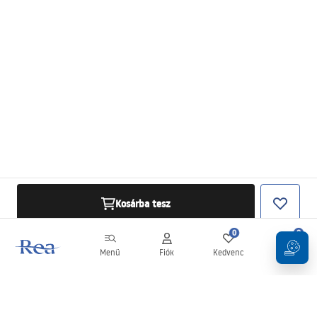
Kosárba tesz
0
0
Menü
Fiók
Kedvenc
Kosár
Hírlevél