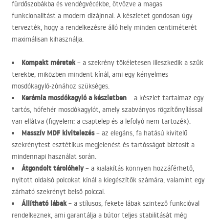
fürdőszobákba és vendégvécékbe, ötvözve a magas
funkcionalitást a modern dizájnnal. A készletet gondosan úgy
tervezték, hogy a rendelkezésre álló hely minden centiméterét
maximálisan kihasználja.
Kompakt méretek
– a szekrény tökéletesen illeszkedik a szűk
terekbe, miközben mindent kínál, ami egy kényelmes
mosdókagyló-zónához szükséges.
Kerámia mosdókagyló a készletben
– a készlet tartalmaz egy
tartós, hófehér mosdókagylót, amely szabványos rögzítőnyílással
van ellátva (figyelem: a csaptelep és a lefolyó nem tartozék).
Masszív
MDF
kivitelezés
– az elegáns, fa hatású kivitelű
szekrénytest esztétikus megjelenést és tartósságot biztosít a
mindennapi használat során.
Átgondolt tárolóhely
– a kialakítás könnyen hozzáférhető,
nyitott oldalsó polcokat kínál a kiegészítők számára, valamint egy
zárható szekrényt belső polccal.
Állítható lábak
– a stílusos, fekete lábak szintező funkcióval
rendelkeznek, ami garantálja a bútor teljes stabilitását még