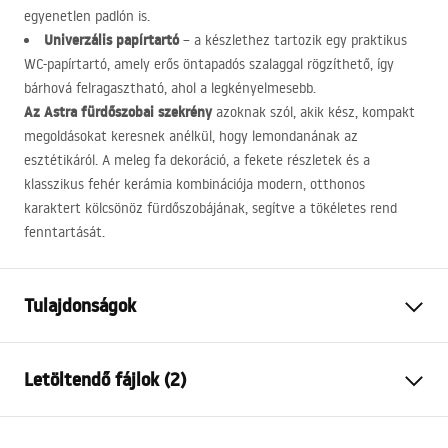
egyenetlen padlón is.
Univerzális papírtartó
– a készlethez tartozik egy praktikus
WC-papírtartó, amely erős öntapadós szalaggal rögzíthető, így
bárhová felragasztható, ahol a legkényelmesebb.
Az Astra fürdőszobai szekrény
azoknak szól, akik kész, kompakt
megoldásokat keresnek anélkül, hogy lemondanának az
esztétikáról. A meleg fa dekoráció, a fekete részletek és a
klasszikus fehér kerámia kombinációja modern, otthonos
karaktert kölcsönöz fürdőszobájának, segítve a tökéletes rend
fenntartását.
Tulajdonságok
Szín
Fehér, Barna, Fekete
Letöltendő fájlok (2)
Felszerelés
Álló
Anyag
MDF, Kerámia
Garanciális feltételek