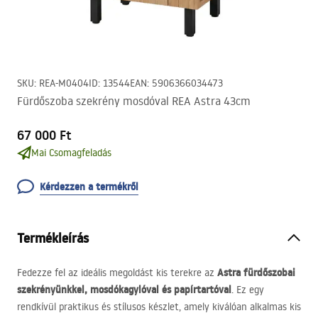
SKU
:
REA-M0404
ID
:
13544
EAN
:
5906366034473
Fürdőszoba szekrény mosdóval REA Astra 43cm
67 000 Ft
Mai Csomagfeladás
Kérdezzen a termékről
Termékleírás
Astra fürdőszobai
Fedezze fel az ideális megoldást kis terekre az
szekrényünkkel, mosdókagylóval és papírtartóval
. Ez egy
rendkívül praktikus és stílusos készlet, amely kiválóan alkalmas kis