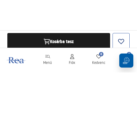
Kosárba tesz
0
0
Menü
Fiók
Kedvenc
Kosár
Hírlevél
Legyen naprakész az újdonságokkal és akciókkal!
Feliratkozás