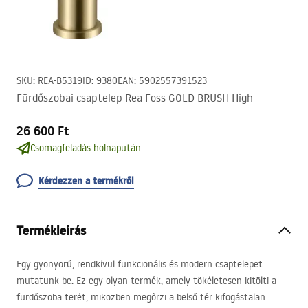
SKU
:
REA-B5319
ID
:
9380
EAN
:
5902557391523
Fürdőszobai csaptelep Rea Foss GOLD BRUSH High
26 600 Ft
Csomagfeladás holnapután.
Kérdezzen a termékről
Termékleírás
Egy gyönyörű, rendkívül funkcionális és modern csaptelepet
mutatunk be. Ez egy olyan termék, amely tökéletesen kitölti a
fürdőszoba terét, miközben megőrzi a belső tér kifogástalan