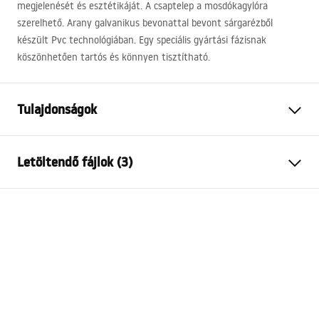
megjelenését és esztétikáját. A csaptelep a mosdókagylóra
szerelhető. Arany galvanikus bevonattal bevont sárgarézből
készült Pvc technológiában. Egy speciális gyártási fázisnak
köszönhetően tartós és könnyen tisztítható.
Tulajdonságok
Csaptelep típusa
mosdó
Letöltendő fájlok (3)
Felszerelés
Álló
Szín
Szálcsiszolt arany
Garanciális feltételek
Kifolyócső típusa
Fix
Warranty_Terms_and_Conditions_Faucets_-_5.pdf
Anyag
Sárgaréz
Kifolyó tartomány
150
mm
Összeszerelési útmutató
Magasság
295
mm
faucet.pdf
Bevonási technológia
PVD