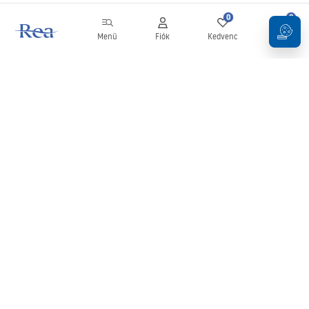
0
0
Menü
Fiók
Kedvenc
Kosár
Hírlevél
Legyen naprakész az újdonságokkal és akciókkal!
Feliratkozás
Adatai megadásával és megerősítésével hozzájárul a hírlevél
fogadásához az
Általános Szerződési Feltételekben
meghatározottak szerint.