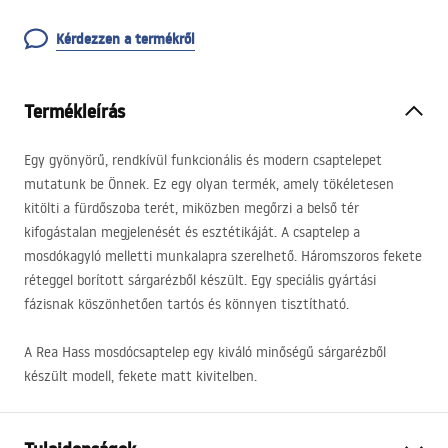
Kérdezzen a termékről
Termékleírás
Egy gyönyörű, rendkívül funkcionális és modern csaptelepet
mutatunk be Önnek. Ez egy olyan termék, amely tökéletesen
kitölti a fürdőszoba terét, miközben megőrzi a belső tér
kifogástalan megjelenését és esztétikáját. A csaptelep a
mosdókagyló melletti munkalapra szerelhető. Háromszoros fekete
réteggel borított sárgarézből készült. Egy speciális gyártási
fázisnak köszönhetően tartós és könnyen tisztítható.
A Rea Hass mosdócsaptelep egy kiváló minőségű sárgarézből
készült modell, fekete matt kivitelben.