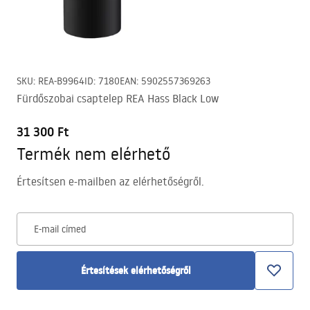
SKU
:
REA-B9964
ID
:
7180
EAN
:
5902557369263
Fürdőszobai csaptelep REA Hass Black Low
31 300 Ft
Termék nem elérhető
Értesítsen e-mailben az elérhetőségről.
E-mail címed
Értesítések elérhetőségről