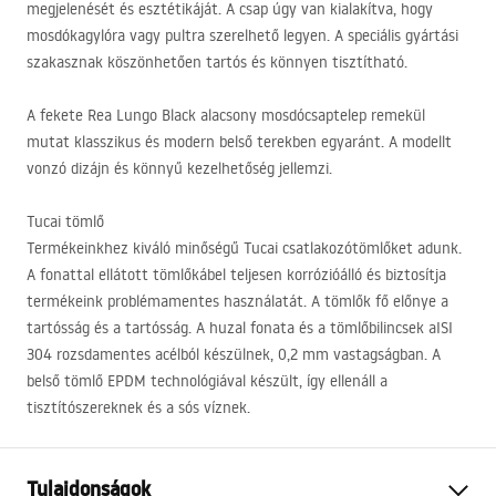
megjelenését és esztétikáját. A csap úgy van kialakítva, hogy
mosdókagylóra vagy pultra szerelhető legyen. A speciális gyártási
szakasznak köszönhetően tartós és könnyen tisztítható.
A fekete Rea Lungo Black alacsony mosdócsaptelep remekül
mutat klasszikus és modern belső terekben egyaránt. A modellt
vonzó dizájn és könnyű kezelhetőség jellemzi.
Tucai tömlő
Termékeinkhez kiváló minőségű Tucai csatlakozótömlőket adunk.
A fonattal ellátott tömlőkábel teljesen korrózióálló és biztosítja
termékeink problémamentes használatát. A tömlők fő előnye a
tartósság és a tartósság. A huzal fonata és a tömlőbilincsek aISI
304 rozsdamentes acélból készülnek, 0,2 mm vastagságban. A
belső tömlő
EPDM
technológiával készült, így ellenáll a
tisztítószereknek és a sós víznek.
Tulajdonságok