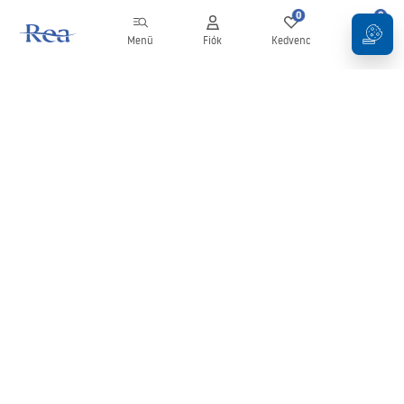
0
0
Menü
Fiók
Kedvenc
Kosár
Hírlevél
Legyen naprakész az újdonságokkal és akciókkal!
Feliratkozás
Adatai megadásával és megerősítésével hozzájárul a hírlevél
fogadásához az
Általános Szerződési Feltételekben
meghatározottak szerint.