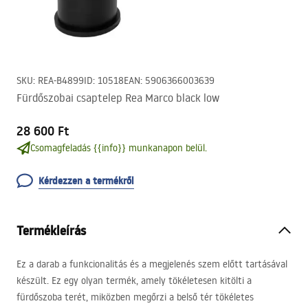
SKU
:
REA-B4899
ID
:
10518
EAN
:
5906366003639
Fürdőszobai csaptelep Rea Marco black low
28 600 Ft
Csomagfeladás {{info}} munkanapon belül.
Kérdezzen a termékről
Termékleírás
Ez a darab a funkcionalitás és a megjelenés szem előtt tartásával
készült. Ez egy olyan termék, amely tökéletesen kitölti a
fürdőszoba terét, miközben megőrzi a belső tér tökéletes