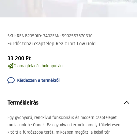
SKU
:
REA-B2050
ID
:
7402
EAN
:
5902557370610
Fürdőszobai csaptelep Rea Orbit Low Gold
33 200 Ft
Csomagfeladás holnapután.
Kérdezzen a termékről
Termékleírás
Egy gyönyörű, rendkívül funkcionális és modern csaptelepet
mutatunk be Önnek. Ez egy olyan termék, amely tökéletesen
kitölti a fürdőszoba terét, miközben megőrzi a belső tér