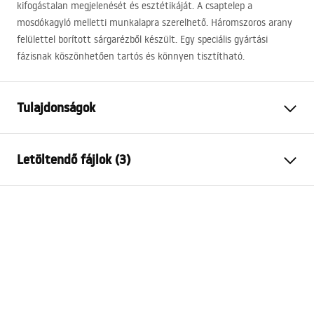
kifogástalan megjelenését és esztétikáját. A csaptelep a
mosdókagyló melletti munkalapra szerelhető. Háromszoros arany
felülettel borított sárgarézből készült. Egy speciális gyártási
fázisnak köszönhetően tartós és könnyen tisztítható.
Tulajdonságok
Csaptelep típusa
mosdó
Letöltendő fájlok (3)
Felszerelés
Álló
Szín
Arany
Garanciális feltételek
Kifolyócső típusa
Fix
Warranty_Terms_and_Conditions_Faucets_-_5.pdf
Anyag
Sárgaréz
Kifolyó tartomány
105
mm
Összeszerelési útmutató
Magasság
170
mm
faucet.pdf
Bevonási technológia
PVD