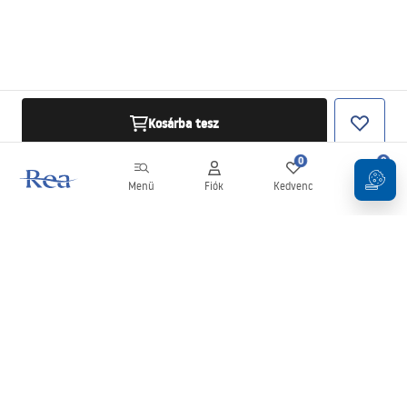
Kosárba tesz
0
0
Menü
Fiók
Kedvenc
Kosár
Hírlevél
Legyen naprakész az újdonságokkal és akciókkal!
Feliratkozás