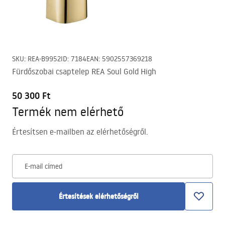
SKU
:
REA-B9952
ID
:
7184
EAN
:
5902557369218
Fürdőszobai csaptelep REA Soul Gold High
50 300 Ft
Termék nem elérhető
Értesítsen e-mailben az elérhetőségről.
E-mail címed
Értesítések elérhetőségről