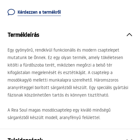
Kérdezzen a termékről
Termékleírás
Egy gyönyörű, rendkívül funkcionális és modern csaptelepet
mutatunk be Önnek. Ez egy olyan termék, amely tökéletesen
kitölti a fürdőszoba terét, miközben megőrzi a belső tér
kifogástalan megjelenését és esztétikáját. A csaptelep a
mosdókagyló melletti munkalapra szerelhető. Háromszoros
aranyréteggel borított sárgarézből készült. Egy speciális gyártási
fázisnak köszönhetően tartós és könnyen tisztítható.
A Rea Soul magas mosdócsaptelep egy kiváló minőségű
sárgarézből készült modell, aranyfényű felülettel.