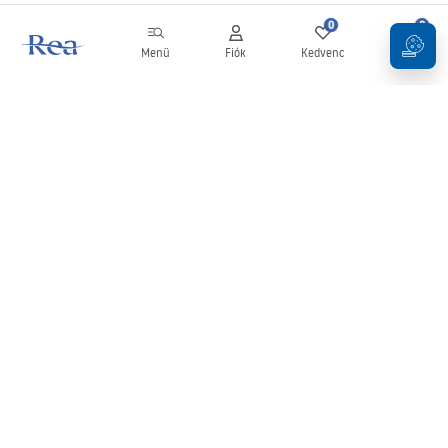
0
0
Menü
Fiók
Kedvenc
Kosár
Hírlevél
Legyen naprakész az újdonságokkal és akciókkal!
Feliratkozás
Adatai megadásával és megerősítésével hozzájárul a hírlevél
fogadásához az
Általános Szerződési Feltételekben
meghatározottak szerint.