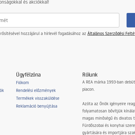
nságokkal és akciókkal!
ősítésével hozzájárul a hírlevél fogadásához az
Általános Szerződési Felt
Ügyfélzóna
Rólunk
A REA márka 1993-ban debütá
Fiókom
piacon.
iók
Rendelési előzmények
Termékek visszaküldése
Azóta az Önök igényeire reag
Reklamáció benyújtása
folyamatosan bővítjük kínála
magas minőségű és divatos 
Fürdőszobai és konyhai szer
gyártására és importjára sz