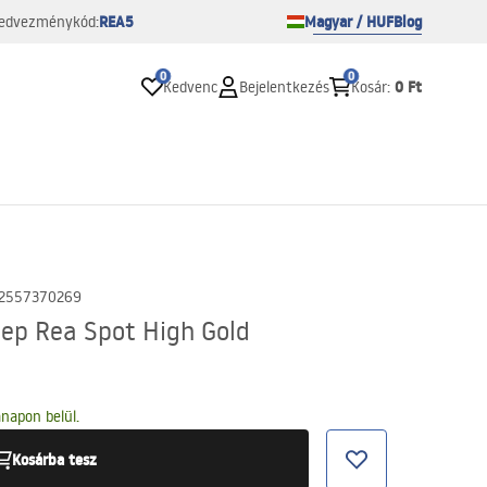
REA5
Magyar / HUF
Blog
edvezménykód:
0
0
0 Ft
Kedvenc
Bejelentkezés
Kosár
:
2557370269
lep Rea Spot High Gold
napon belül.
Kosárba tesz