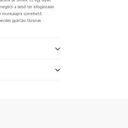
tatunk be Önnek. Ez egy olyan
megőrzi a belső tér kifogástalan
ti munkalapra szerelhető.
eciális gyártási fázisnak
szerelési útmutató
.pdf