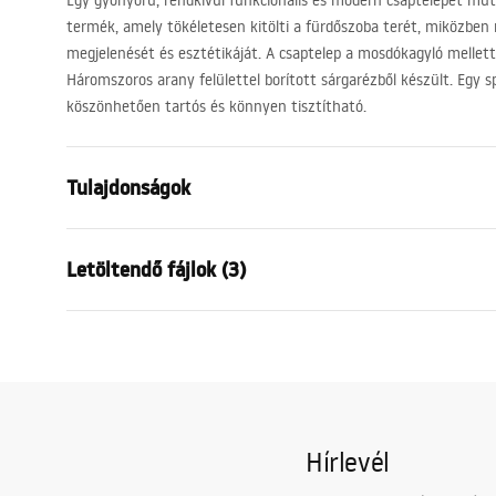
Egy gyönyörű, rendkívül funkcionális és modern csaptelepet mu
termék, amely tökéletesen kitölti a fürdőszoba terét, miközben 
megjelenését és esztétikáját. A csaptelep a mosdókagyló mellet
Háromszoros arany felülettel borított sárgarézből készült. Egy sp
köszönhetően tartós és könnyen tisztítható.
Tulajdonságok
Csaptelep típusa
mosdó
Letöltendő fájlok (3)
Felszerelés
Álló
Szín
Arany
Garanciális feltételek
Kifolyócső típusa
Fix
Össze
Warranty_Terms_and_Conditions_
faucet
Anyag
Sárgaréz
Faucets_-_5.pdf
Kifolyó tartomány
145
mm
Hírlevél
Magasság
280
mm
Biztonsági információk
Bevonási technológia
PVD