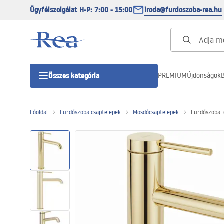
Ügyfélszolgálat H-P: 7:00 - 15:00
iroda@furdoszoba-rea.hu
PREMIUM
Újdonságok
B
Összes kategória
Főoldal
Fürdőszoba csaptelepek
Mosdócsaptelepek
Fürdőszobai 
Zuhanykabinok
Zuhanyajtó
Zuhanytálcák
Zuhanylefolyók