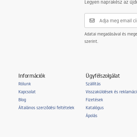
Safety_Information_Faucets.pdf
Legyen naprakész az újdo
Csatlakozás átmérője
3/8 col
Garancia
5 Év
Adatai megadásával és meger
szerint.
Információk
Ügyfélszolgálat
Rólunk
Szállítás
Kapcsolat
Visszaküldések és reklamác
Blog
Fizetések
Általános szerződési feltételek
Katalógus
Ápolás