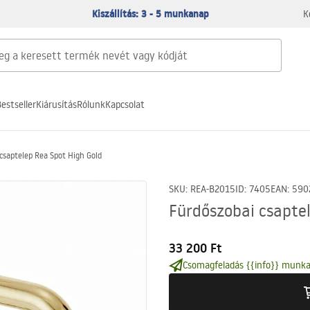
Kiszállítás: 3 - 5 munkanap
K
estseller
Kiárusítás
Rólunk
Kapcsolat
csaptelep Rea Spot High Gold
SKU
:
REA-B2015
ID
:
7405
EAN
:
590
Fürdőszobai csapte
33 200 Ft
Csomagfeladás {{info}} munka