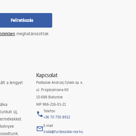
Feliratkozás
ételekben
meghatározottak
Kapcsolat
lt a lengyel
Podlasiak Andrzej Cylwik sp. k.
ul. Przędzalniana 60
15-688 Białystok
álva
NIP 966-216-01-21
Telefon
tunkat új,
+36 70 750 8912
termékekkel.
E-mail
elvények
iroda@furdoszoba-rea.hu
akosodtunk.