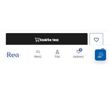
Kosárba tesz
0
0
Menü
Fiók
Kedvenc
Kosár
Hírlevél
Legyen naprakész az újdonságokkal és akciókkal!