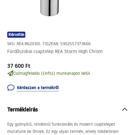
Kiárusítás
SKU
:
REA-B6203
ID
:
7312
EAN
:
5902557373666
Fürdőszobai csaptelep REA Storm High Chrom
37 600 Ft
Csomagfeladás {{info}} munkanapon belül.
Kérdezzen a termékről
Termékleírás
Egy gyönyörű, rendkívül funkcionális és modern csaptelepet
mutatunk be Önnek. Ez egy olyan termék, amely tökéletesen