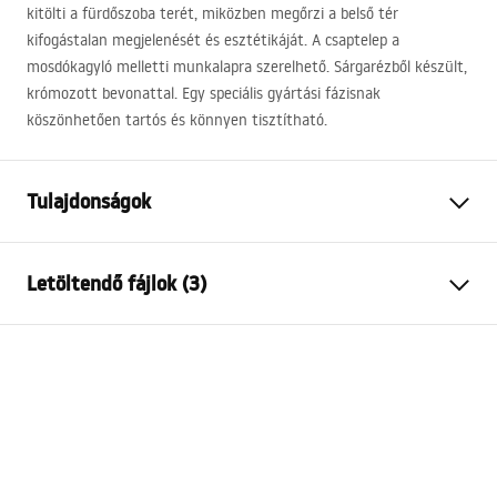
kitölti a fürdőszoba terét, miközben megőrzi a belső tér
kifogástalan megjelenését és esztétikáját. A csaptelep a
mosdókagyló melletti munkalapra szerelhető. Sárgarézből készült,
krómozott bevonattal. Egy speciális gyártási fázisnak
köszönhetően tartós és könnyen tisztítható.
Tulajdonságok
Csaptelep típusa
mosdó
Letöltendő fájlok (3)
Felszerelés
Álló
Szín
Króm
Garanciális feltételek
Kifolyócső típusa
Fix
Warranty_Terms_and_Conditions_Faucets_-_5.pdf
Kifolyó tartomány
135
mm
Magasság
295
mm
Összeszerelési útmutató
Bevonási technológia
Chrome plating
faucet.pdf