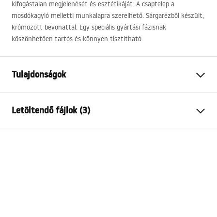
kifogástalan megjelenését és esztétikáját. A csaptelep a
mosdókagyló melletti munkalapra szerelhető. Sárgarézből készült,
krómozott bevonattal. Egy speciális gyártási fázisnak
köszönhetően tartós és könnyen tisztítható.
Tulajdonságok
Csaptelep típusa
mosdó
Letöltendő fájlok (3)
Felszerelés
Álló
Szín
Szálcsiszolt réz
Garanciális feltételek
Kifolyócső típusa
Fix
Warranty_Terms_and_Conditions_Faucets_-_5.pdf
Anyag
Sárgaréz
Kifolyó tartomány
100
mm
Összeszerelési útmutató
Magasság
150
mm
faucet.pdf
Bevonási technológia
PVD