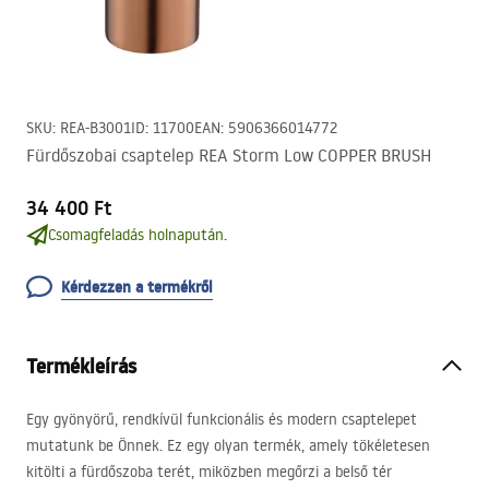
SKU
:
REA-B3001
ID
:
11700
EAN
:
5906366014772
Fürdőszobai csaptelep REA Storm Low COPPER BRUSH
34 400 Ft
Csomagfeladás holnapután.
Kérdezzen a termékről
Termékleírás
Egy gyönyörű, rendkívül funkcionális és modern csaptelepet
mutatunk be Önnek. Ez egy olyan termék, amely tökéletesen
kitölti a fürdőszoba terét, miközben megőrzi a belső tér