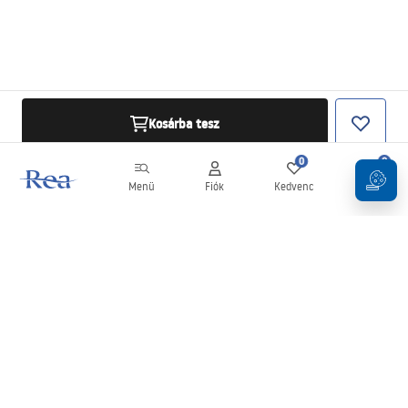
Kosárba tesz
0
0
Menü
Fiók
Kedvenc
Kosár
Hírlevél
Legyen naprakész az újdonságokkal és akciókkal!
Feliratkozás