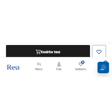
Kosárba tesz
0
0
Menü
Fiók
Kedvenc
Kosár
Hírlevél
Legyen naprakész az újdonságokkal és akciókkal!