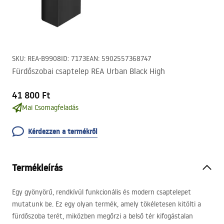
SKU
:
REA-B9908
ID
:
7173
EAN
:
5902557368747
Fürdőszobai csaptelep REA Urban Black High
41 800 Ft
Mai Csomagfeladás
Kérdezzen a termékről
Termékleírás
Egy gyönyörű, rendkívül funkcionális és modern csaptelepet
mutatunk be. Ez egy olyan termék, amely tökéletesen kitölti a
fürdőszoba terét, miközben megőrzi a belső tér kifogástalan