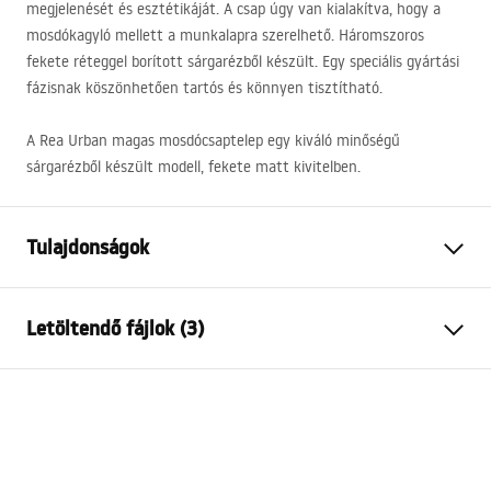
megjelenését és esztétikáját. A csap úgy van kialakítva, hogy a
mosdókagyló mellett a munkalapra szerelhető. Háromszoros
fekete réteggel borított sárgarézből készült. Egy speciális gyártási
fázisnak köszönhetően tartós és könnyen tisztítható.
A Rea Urban magas mosdócsaptelep egy kiváló minőségű
sárgarézből készült modell, fekete matt kivitelben.
Tulajdonságok
Csaptelep típusa
mosdó
Letöltendő fájlok (3)
Felszerelés
Álló
Szín
Fekete
Garanciális feltételek
Kifolyócső típusa
Fix
Warranty_Terms_and_Conditions_Faucets_-_5.pdf
Anyag
Sárgaréz
Kifolyó tartomány
135
mm