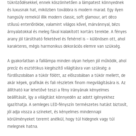
tükröződésekkel, ennek köszönhetően a lámpatest könnyednek
és luxusnak hat, miközben továbbra is modern marad. Egy ilyen
hangsúly remekül illik modern classic, soft glamour, art déco
stílusú enteriőrökbe, valamint világos kővel, márvánnyal, bézs
árnyalatokkal és meleg fával kialakított kortárs terekbe. A fényes
arany jól társítható feketével és fehérrel is – különösen ott, ahol
karakteres, mégis harmonikus dekorációs elemre van szükség.
A gyakorlatban a falilámpa minden olyan helyen jól működik, ahol
precíz és esztétikus kiegészítő világításra van szükség: a
fürdőszobában a tükör fölött, az előszobában a tükör mellett, de
akár képek, grafikák és fali részletek finom megvilágítására is. Az
állítható kar lehetővé teszi a fény irányának kényelmes
beállítását, így a világítást könnyedén az adott igényekhez
igazíthatja. A semleges
LED
-fényszín természetes hatást biztosít,
jól adja vissza a színeket, és kényelmes mindennapi
körülményeket teremt anélkül, hogy túl hidegnek vagy túl
melegnek hatna.