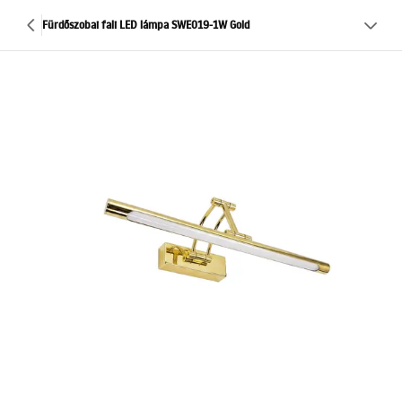
Fürdőszobai fali LED lámpa SWE019-1W Gold