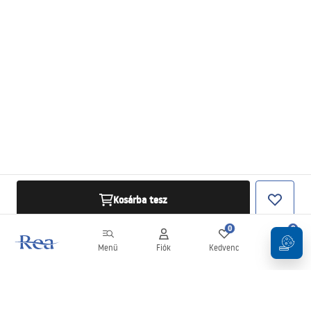
Kosárba tesz
0
0
Menü
Fiók
Kedvenc
Kosár
Hírlevél