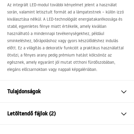
Az integrált
LED
-modul további kényelmet jelent a használat
során, valamint letisztult formát ad a lámpatestnek – külön izzó
kiválasztása nélkül. A
LED
-technológiát energiatakarékossága és
stabil, egyenletes fénye miatt értékelik, amely kiválóan
használható a mindennapi tevékenységekhez, például
sminkeléshez, bőrápoláshoz vagy gyors készülődéshez indulás
előtt. Ez a világítás a dekoratív funkciót a praktikus használattal
ötvözi, a fényes arany pedig prémium hatást kölcsönöz az
egésznek, amely egyaránt jól mutat otthoni fürdőszobában,
elegáns előcsarnokban vagy nappali képgalériában.
Tulajdonságok
Modell
SWE019-1W
Letöltendő fájlok (2)
Lámpa típusa
Fali lámpa
Hosszúság
420
mm
Warunki bezpieczeństwa