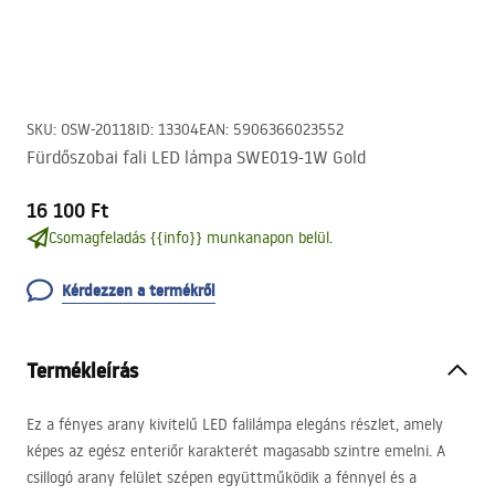
SKU
:
OSW-20118
ID
:
13304
EAN
:
5906366023552
Fürdőszobai fali LED lámpa SWE019-1W Gold
16 100 Ft
Csomagfeladás {{info}} munkanapon belül.
Kérdezzen a termékről
Termékleírás
Ez a fényes arany kivitelű
LED
falilámpa elegáns részlet, amely
képes az egész enteriőr karakterét magasabb szintre emelni. A
csillogó arany felület szépen együttműködik a fénnyel és a