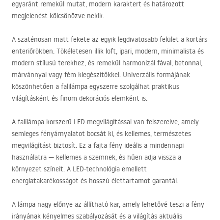
egyaránt remekül mutat, modern karaktert és határozott
megjelenést kölcsönözve nekik.
A szaténosan matt fekete az egyik legdivatosabb felület a kortárs
enteriőrökben. Tökéletesen illik loft, ipari, modern, minimalista és
modern stílusú terekhez, és remekül harmonizál fával, betonnal,
márvánnyal vagy fém kiegészítőkkel. Univerzális formájának
köszönhetően a falilámpa egyszerre szolgálhat praktikus
világításként és finom dekorációs elemként is.
A falilámpa korszerű
LED
-megvilágítással van felszerelve, amely
semleges fényárnyalatot bocsát ki, és kellemes, természetes
megvilágítást biztosít. Ez a fajta fény ideális a mindennapi
használatra — kellemes a szemnek, és hűen adja vissza a
környezet színeit. A
LED
-technológia emellett
energiatakarékosságot és hosszú élettartamot garantál.
A lámpa nagy előnye az állítható kar, amely lehetővé teszi a fény
irányának kényelmes szabályozását és a világítás aktuális