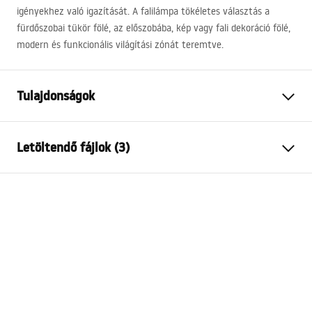
igényekhez való igazítását. A falilámpa tökéletes választás a
fürdőszobai tükör fölé, az előszobába, kép vagy fali dekoráció fölé,
modern és funkcionális világítási zónát teremtve.
Tulajdonságok
Modell
SWE026-1W
Letöltendő fájlok (3)
Lámpa típusa
Fali lámpa
Hosszúság
600
mm
Warunki bezpieczeństwa
Szélesség
300
mm
WARUNKI BEZPIECZENSTWA LAMPY.pdf
Magasság
50
mm
Áramforrás
Hálózat~220V - ~240V
Szerelési útmutató
Anyag
alumínium, fém, műanyag
Manual_SWE024-1W.pdf
Fényerősség
1001 - 1500 lm
Lámpa színe
Fekete