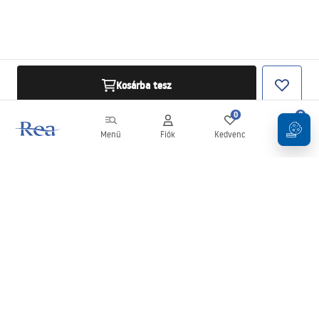
Kosárba tesz
0
0
Menü
Fiók
Kedvenc
Kosár
Hírlevél
Legyen naprakész az újdonságokkal és akciókkal!
Feliratkozás