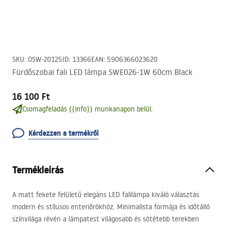
SKU
:
OSW-20125
ID
:
13366
EAN
:
5906366023620
Fürdőszobai fali LED lámpa SWE026-1W 60cm Black
16 100 Ft
Csomagfeladás {{info}} munkanapon belül.
Kérdezzen a termékről
Termékleírás
A matt fekete felületű elegáns
LED
falilámpa kiváló választás
modern és stílusos enteriőrökhöz. Minimalista formája és időtálló
színvilága révén a lámpatest világosabb és sötétebb terekben