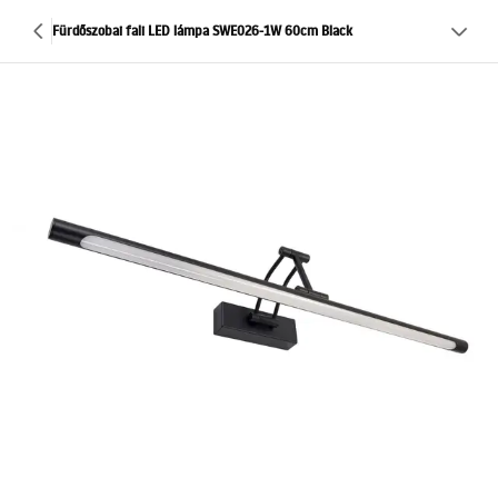
Fürdőszobai fali LED lámpa SWE026-1W 60cm Black