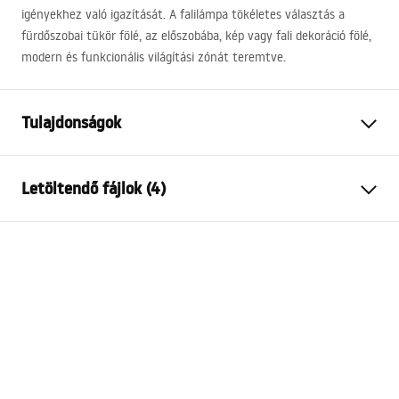
igényekhez való igazítását. A falilámpa tökéletes választás a
fürdőszobai tükör fölé, az előszobába, kép vagy fali dekoráció fölé,
modern és funkcionális világítási zónát teremtve.
Tulajdonságok
Modell
SWE027-1W
Letöltendő fájlok (4)
Lámpa típusa
Fali lámpa
Hosszúság
800
mm
Warunki bezpieczeństwa
Szélesség
300
mm
WARUNKI BEZPIECZENSTWA LAMPY.pdf
Magasság
50
mm
Áramforrás
Hálózat~220V - ~240V
Szerelési útmutató
Anyag
alumínium, fém, műanyag
Manual_SWE024-1W.pdf
Fényerősség
1001 - 1500 lm
Lámpa színe
Fekete