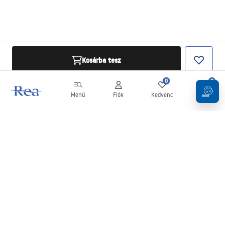
Kosárba tesz
0
0
Menü
Fiók
Kedvenc
Kosár
Hírlevél
Legyen naprakész az újdonságokkal és akciókkal!
Feliratkozás