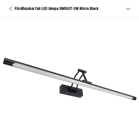
Fürdőszobai fali LED lámpa SWE027-1W 80cm Black