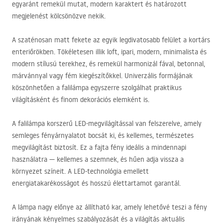
egyaránt remekül mutat, modern karaktert és határozott
megjelenést kölcsönözve nekik.
A szaténosan matt fekete az egyik legdivatosabb felület a kortárs
enteriőrökben. Tökéletesen illik loft, ipari, modern, minimalista és
modern stílusú terekhez, és remekül harmonizál fával, betonnal,
márvánnyal vagy fém kiegészítőkkel. Univerzális formájának
köszönhetően a falilámpa egyszerre szolgálhat praktikus
világításként és finom dekorációs elemként is.
A falilámpa korszerű
LED
-megvilágítással van felszerelve, amely
semleges fényárnyalatot bocsát ki, és kellemes, természetes
megvilágítást biztosít. Ez a fajta fény ideális a mindennapi
használatra — kellemes a szemnek, és hűen adja vissza a
környezet színeit. A
LED
-technológia emellett
energiatakarékosságot és hosszú élettartamot garantál.
A lámpa nagy előnye az állítható kar, amely lehetővé teszi a fény
irányának kényelmes szabályozását és a világítás aktuális