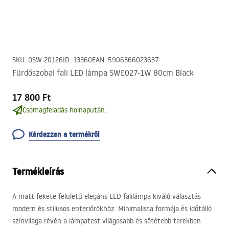
SKU
:
OSW-20126
ID
:
13360
EAN
:
5906366023637
Fürdőszobai fali LED lámpa SWE027-1W 80cm Black
17 800 Ft
Csomagfeladás holnapután.
Kérdezzen a termékről
Termékleírás
A matt fekete felületű elegáns
LED
falilámpa kiváló választás
modern és stílusos enteriőrökhöz. Minimalista formája és időtálló
színvilága révén a lámpatest világosabb és sötétebb terekben