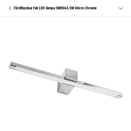
Fürdőszobai fali LED lámpa SWE041-1W 60cm Chrome