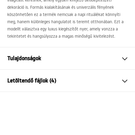
világítást keresnek, amely egyben kifejező belsőépítészeti
dekoráció is. Formás kialakításának és univerzális fényének
köszönhetően ez a termék nemcsak a napi rituálékat könnyíti
meg, hanem különleges hangulatot is teremt otthonában. Ezt a
modellt választva egy luxus kiegészítőt nyer, amely vonzza a
tekintetet és hangsúlyozza a magas minőségű kivitelezést.
Tulajdonságok
Modell
SWE041-1W
Letöltendő fájlok (4)
Lámpa típusa
Fali lámpa
Hosszúság
600
mm
Warunki bezpieczeństwa
Szélesség
100
mm
WARUNKI BEZPIECZENSTWA LAMPY.pdf
Magasság
50
mm
Áramforrás
Hálózat~220V - ~240V
Energiacímke
Anyag
alumínium, műanyag