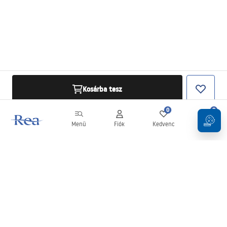
Kosárba tesz
0
0
Menü
Fiók
Kedvenc
Kosár
Hírlevél
Legyen naprakész az újdonságokkal és akciókkal!