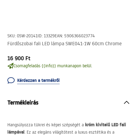
SKU
:
OSW-20141
ID
:
13329
EAN
:
5906366023774
Fürdőszobai fali LED lámpa SWE041-1W 60cm Chrome
16 900 Ft
Csomagfeladás {{info}} munkanapon belül.
Kérdezzen a termékről
Termékleírás
króm kivitelű
LED
fali
Hangsúlyozza tükrei és képei szépségét a
lámpával
. Ez az elegáns világítótest a luxus esztétika és a