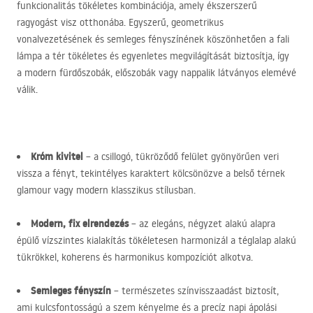
funkcionalitás tökéletes kombinációja, amely ékszerszerű
ragyogást visz otthonába. Egyszerű, geometrikus
vonalvezetésének és semleges fényszínének köszönhetően a fali
lámpa a tér tökéletes és egyenletes megvilágítását biztosítja, így
a modern fürdőszobák, előszobák vagy nappalik látványos elemévé
válik.
Króm kivitel
– a csillogó, tükröződő felület gyönyörűen veri
vissza a fényt, tekintélyes karaktert kölcsönözve a belső térnek
glamour vagy modern klasszikus stílusban.
Modern, fix elrendezés
– az elegáns, négyzet alakú alapra
épülő vízszintes kialakítás tökéletesen harmonizál a téglalap alakú
tükrökkel, koherens és harmonikus kompozíciót alkotva.
Semleges fényszín
– természetes színvisszaadást biztosít,
ami kulcsfontosságú a szem kényelme és a precíz napi ápolási