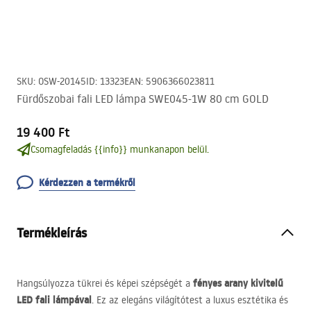
SKU
:
OSW-20145
ID
:
13323
EAN
:
5906366023811
Fürdőszobai fali LED lámpa SWE045-1W 80 cm GOLD
19 400 Ft
Csomagfeladás {{info}} munkanapon belül.
Kérdezzen a termékről
Termékleírás
fényes arany kivitelű
Hangsúlyozza tükrei és képei szépségét a
LED
fali lámpával
. Ez az elegáns világítótest a luxus esztétika és