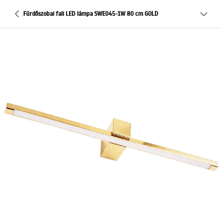
Fürdőszobai fali LED lámpa SWE045-1W 80 cm GOLD