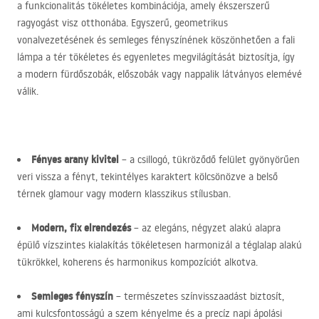
a funkcionalitás tökéletes kombinációja, amely ékszerszerű
ragyogást visz otthonába. Egyszerű, geometrikus
vonalvezetésének és semleges fényszínének köszönhetően a fali
lámpa a tér tökéletes és egyenletes megvilágítását biztosítja, így
a modern fürdőszobák, előszobák vagy nappalik látványos elemévé
válik.
Fényes arany kivitel
– a csillogó, tükröződő felület gyönyörűen
veri vissza a fényt, tekintélyes karaktert kölcsönözve a belső
térnek glamour vagy modern klasszikus stílusban.
Modern, fix elrendezés
– az elegáns, négyzet alakú alapra
épülő vízszintes kialakítás tökéletesen harmonizál a téglalap alakú
tükrökkel, koherens és harmonikus kompozíciót alkotva.
Semleges fényszín
– természetes színvisszaadást biztosít,
ami kulcsfontosságú a szem kényelme és a precíz napi ápolási