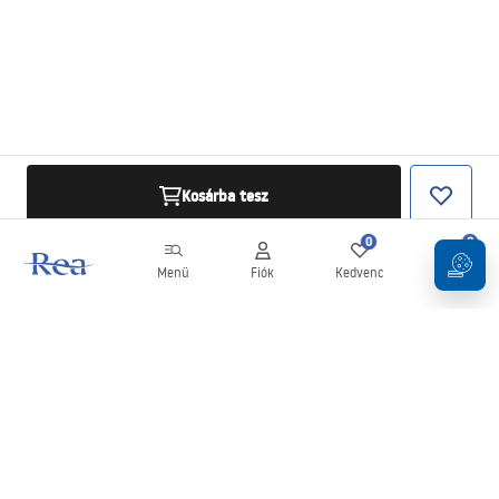
Kosárba tesz
0
0
Menü
Fiók
Kedvenc
Kosár
Hírlevél
Legyen naprakész az újdonságokkal és akciókkal!