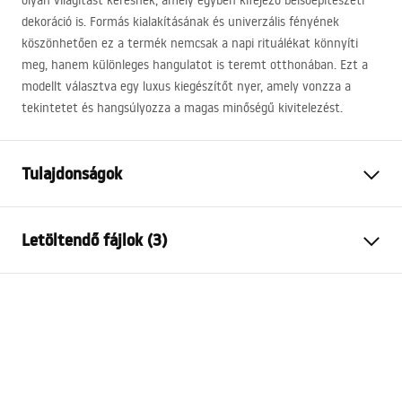
olyan világítást keresnek, amely egyben kifejező belsőépítészeti
dekoráció is. Formás kialakításának és univerzális fényének
köszönhetően ez a termék nemcsak a napi rituálékat könnyíti
meg, hanem különleges hangulatot is teremt otthonában. Ezt a
modellt választva egy luxus kiegészítőt nyer, amely vonzza a
tekintetet és hangsúlyozza a magas minőségű kivitelezést.
Tulajdonságok
Modell
SWE045-1W
Letöltendő fájlok (3)
Lámpa típusa
Fali lámpa
Hosszúság
800
mm
Warunki bezpieczeństwa
Szélesség
100
mm
WARUNKI BEZPIECZENSTWA LAMPY.pdf
Magasság
50
mm
Áramforrás
Hálózat~220V - ~240V
Energiacímke
Anyag
alumínium, műanyag