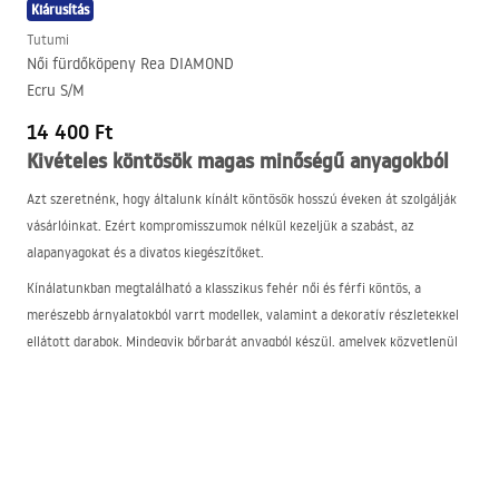
Kiárusítás
Tutumi
Női fürdőköpeny Rea DIAMOND
Ecru S/M
14 400 Ft
Kivételes köntösök magas minőségű anyagokból
Azt szeretnénk, hogy általunk kínált köntösök hosszú éveken át szolgálják
vásárlóinkat. Ezért kompromisszumok nélkül kezeljük a szabást, az
alapanyagokat és a divatos kiegészítőket.
Kínálatunkban megtalálható a klasszikus fehér női és férfi köntös, a
merészebb árnyalatokból varrt modellek, valamint a dekoratív részletekkel
ellátott darabok. Mindegyik bőrbarát anyagból készül, amelyek közvetlenül
fürdés után is jól működnek. Ilyen anyagok többek között:
Microfibra-Soft – melegen tartja a testet, miközben lehetővé teszi a bőr
lélegzését
Thermo-Soft – ez az anyag rendkívül puha, légáteresztő és meleg.
Tisztában vagyunk vele, minek kell megfelelnie egy jó köntösnek. A vastag és