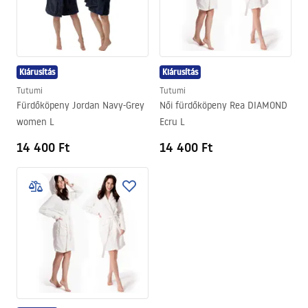
remek szabásáért.
Kiárusítás
Kiárusítás
Tutumi
Tutumi
Fürdőköpeny Jordan Navy-Grey
Női fürdőköpeny Rea DIAMOND
women L
Ecru L
14 400 Ft
14 400 Ft