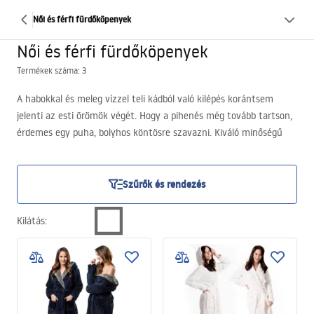
Női és férfi fürdőköpenyek
Női és férfi fürdőköpenyek
Termékek száma: 3
A habokkal és meleg vízzel teli kádból való kilépés korántsem
jelenti az esti örömök végét. Hogy a pihenés még tovább tartson,
érdemes egy puha, bolyhos köntösre szavazni. Kiváló minőségű
ruhadarabokat kínálunk, amelyek elengedhetetlenek minden
fürdőszobai kikapcsolódás kedvelőjének. A vastag köntösök fürdés
után kiválóan megfelelnek, de minden hosszú, téli estét is
Szűrők és rendezés
beburkolják. Amellett, hogy melegek, elegáns a kivitelezésük, és
némelyiket nagyon ötletesen tervezték.
Kilátás
:
Akár női, akár férfi köntös szerepel kínálatunkban, mindegyik úgy
készült, hogy a későbbi viselő kényelmét szolgálja. A zsebek,
kapucnik és látványos díszítések révén nemcsak kényelmesen, de
divatosan is érezheti magát bennük. Ezt az otthoni ruhatárat
gyorsan meg lehet szeretni a bolyhoságáért, puhaságáért és