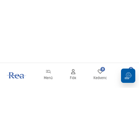
0
0
Menü
Fiók
Kedvenc
Kosár
Hírlevél
Legyen naprakész az újdonságokkal és akciókkal!