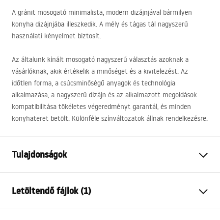
A gránit mosogató minimalista, modern dizájnjával bármilyen
konyha dizájnjába illeszkedik. A mély és tágas tál nagyszerű
használati kényelmet biztosít.
Az általunk kínált mosogató nagyszerű választás azoknak a
vásárlóknak, akik értékelik a minőséget és a kivitelezést. Az
időtlen forma, a csúcsminőségű anyagok és technológia
alkalmazása, a nagyszerű dizájn és az alkalmazott megoldások
kompatibilitása tökéletes végeredményt garantál, és minden
konyhateret betölt. Különféle színváltozatok állnak rendelkezésre.
Tulajdonságok
A mosogató hossza:
460
mm
Letöltendő fájlok (1)
A mosogató szélessége:
555
mm
A mosogató kamrájának
220
mm