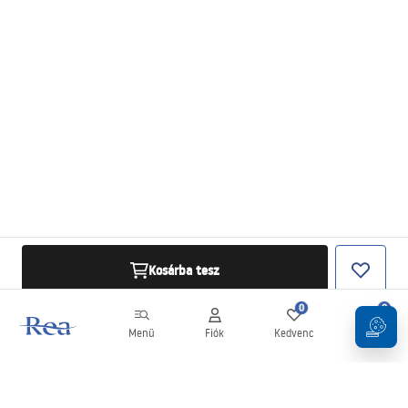
Kosárba tesz
0
0
Menü
Fiók
Kedvenc
Kosár
Hírlevél