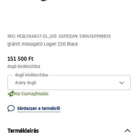
SKU
:
HCQL5646U7-G1_U
ID
:
10291
EAN
:
5904310998819
gránit mosogató Logan 150 Black
151 500 Ft
dugó kiválasztása
dugó kiválasztása
Mai Csomagfeladás
Kérdezzen a termékről
Termékleírás