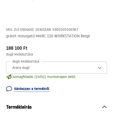
SKU
:
ZLE-09046
ID
:
10301
EAN
:
5905505500367
gránit mosogató MARC 110 WORKSTATION Beige
188 100 Ft
dugó kiválasztása
dugó kiválasztása
Csomagfeladás {{info}} munkanapon belül.
Kérdezzen a termékről
Termékleírás