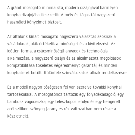
A gránit mosogató minimalista, modern dizájnjával bármilyen
konyha dizájnjába illeszkedik. A mély és tágas tál nagyszerű
használati kényelmet biztosít.
Az általunk kínált mosogató nagyszerű választás azoknak a
vásárlóknak, akik értékelik a minőséget és a kivitelezést. Az
időtlen forma, a csúcsminőségű anyagok és technológia
alkalmazása, a nagyszerű dizájn és az alkalmazott megoldások
kompatibilitása tökéletes végeredményt garantál, és minden
konyhateret betölt. Különféle színváltozatok állnak rendelkezésre.
Ez a modell nagyon bőségesen fel van szerelve további konyhai
tartozékokkal. A mosogatóhoz tartozik egy folyadékadagoló, egy
bambusz vágódeszka, egy teleszkópos lefolyó és egy hengerelt
acél-szilikon szőnyeg (arany és réz változatban nem része a
készletnek).