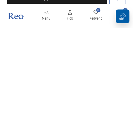
0
0
Menü
Fiók
Kedvenc
Kosár
Hírlevél
Legyen naprakész az újdonságokkal és akciókkal!
Feliratkozás
Adatai megadásával és megerősítésével hozzájárul a hírlevél
fogadásához az
Általános Szerződési Feltételekben
meghatározottak szerint.