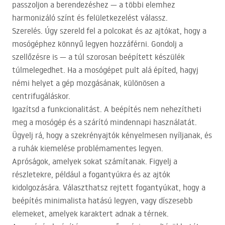
passzoljon a berendezéshez — a többi elemhez
harmonizáló színt és felületkezelést válassz.
Szerelés. Úgy szereld fel a polcokat és az ajtókat, hogy a
mosógéphez könnyű legyen hozzáférni. Gondolj a
szellőzésre is — a túl szorosan beépített készülék
túlmelegedhet. Ha a mosógépet pult alá építed, hagyj
némi helyet a gép mozgásának, különösen a
centrifugáláskor.
Igazítsd a funkcionalitást. A beépítés nem nehezítheti
meg a mosógép és a szárító mindennapi használatát.
Ügyelj rá, hogy a szekrényajtók kényelmesen nyíljanak, és
a ruhák kiemelése problémamentes legyen.
Apróságok, amelyek sokat számítanak. Figyelj a
részletekre, például a fogantyúkra és az ajtók
kidolgozására. Választhatsz rejtett fogantyúkat, hogy a
beépítés minimalista hatású legyen, vagy díszesebb
elemeket, amelyek karaktert adnak a térnek.