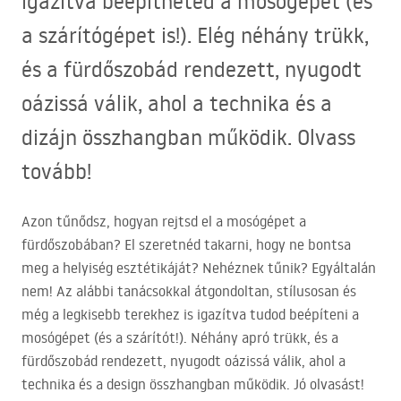
igazítva beépítheted a mosógépet (és
a szárítógépet is!). Elég néhány trükk,
és a fürdőszobád rendezett, nyugodt
oázissá válik, ahol a technika és a
dizájn összhangban működik. Olvass
tovább!
Azon tűnődsz, hogyan rejtsd el a mosógépet a
fürdőszobában? El szeretnéd takarni, hogy ne bontsa
meg a helyiség esztétikáját? Nehéznek tűnik? Egyáltalán
nem! Az alábbi tanácsokkal átgondoltan, stílusosan és
még a legkisebb terekhez is igazítva tudod beépíteni a
mosógépet (és a szárítót!). Néhány apró trükk, és a
fürdőszobád rendezett, nyugodt oázissá válik, ahol a
technika és a design összhangban működik. Jó olvasást!