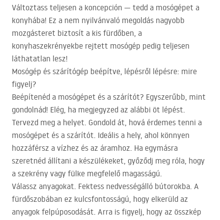
Változtass teljesen a koncepción — tedd a mosógépet a
konyhába! Ez a nem nyilvánvaló megoldás nagyobb
mozgásteret biztosít a kis fürdőben, a
konyhaszekrényekbe rejtett mosógép pedig teljesen
láthatatlan lesz!
Mosógép és szárítógép beépítve, lépésről lépésre: mire
figyelj?
Beépítenéd a mosógépet és a szárítót? Egyszerűbb, mint
gondolnád! Elég, ha megjegyzed az alábbi öt lépést.
Tervezd meg a helyet. Gondold át, hová érdemes tenni a
mosógépet és a szárítót. Ideális a hely, ahol könnyen
hozzáférsz a vízhez és az áramhoz. Ha egymásra
szeretnéd állítani a készülékeket, győződj meg róla, hogy
a szekrény vagy fülke megfelelő magasságú.
Válassz anyagokat. Fektess nedvességálló bútorokba. A
fürdőszobában ez kulcsfontosságú, hogy elkerüld az
anyagok felpúposodását. Arra is figyelj, hogy az összkép