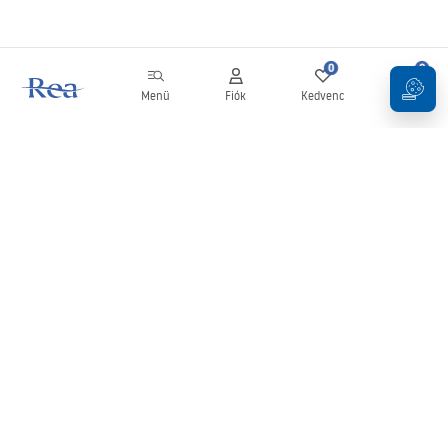
0
0
Menü
Fiók
Kedvenc
Kosár
Hírlevél
Legyen naprakész az újdonságokkal és akciókkal!
Feliratkozás
Adatai megadásával és megerősítésével hozzájárul a hírlevél
fogadásához az
Általános Szerződési Feltételekben
meghatározottak szerint.