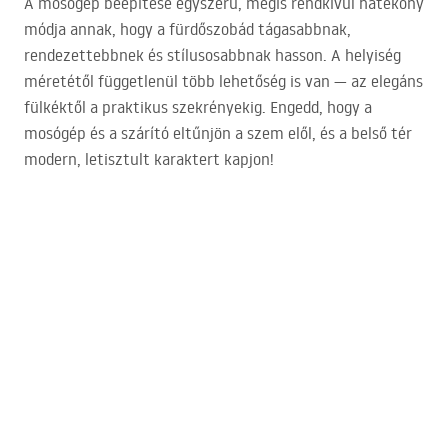
A mosógép beépítése egyszerű, mégis rendkívül hatékony
módja annak, hogy a fürdőszobád tágasabbnak,
rendezettebbnek és stílusosabbnak hasson. A helyiség
méretétől függetlenül több lehetőség is van — az elegáns
fülkéktől a praktikus szekrényekig. Engedd, hogy a
mosógép és a szárító eltűnjön a szem elől, és a belső tér
modern, letisztult karaktert kapjon!