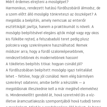
Miért érdemes elrejteni a mosógépet?
Harmonikus, rendezett hatású fürdőszobáról álmodsz, de
a szem előtt álló mosógép tönkreteszi az összképet? A
megoldás a beépítés, amely nemcsak az enteriőr
esztétikáját javítja, hanem a praktikumát is növeli. A
mosógép beépítésével elegáns ajtók mögé vagy egy okos
kis fülkébe rejted, a felszabaduló teret pedig plusz
polcokra vagy szekrényekre használhatod. Remek
módszer arra, hogy a fürdő szalonképesebbnek,
rendezettebbnek és modernebbnek hasson!
A tökéletes beépítés titkai: hogyan csináld jól?
A fürdőszobában beépített mosógép igazi telitalálat
lehet – feltéve, hogy jól csinálod. Nem elég bármilyen
szekrényt odatenni, amibe befér a készülék — a
megoldásnak illeszkednie kell a már meglévő elemekhez
is. Mindenekelőtt gondold át, hová szeretnéd (és a víz-
illetve áramcsatlakozás szempontjából hová tudod) tenni