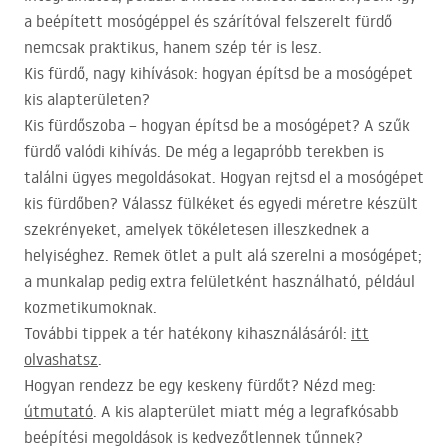
a beépített mosógéppel és szárítóval felszerelt fürdő
nemcsak praktikus, hanem szép tér is lesz.
Kis fürdő, nagy kihívások: hogyan építsd be a mosógépet
kis alapterületen?
Kis fürdőszoba – hogyan építsd be a mosógépet? A szűk
fürdő valódi kihívás. De még a legapróbb terekben is
találni ügyes megoldásokat. Hogyan rejtsd el a mosógépet
kis fürdőben? Válassz fülkéket és egyedi méretre készült
szekrényeket, amelyek tökéletesen illeszkednek a
helyiséghez. Remek ötlet a pult alá szerelni a mosógépet;
a munkalap pedig extra felületként használható, például
kozmetikumoknak.
További tippek a tér hatékony kihasználásáról:
itt
olvashatsz
.
Hogyan rendezz be egy keskeny fürdőt? Nézd meg:
útmutató
. A kis alapterület miatt még a legrafkósabb
beépítési megoldások is kedvezőtlennek tűnnek?