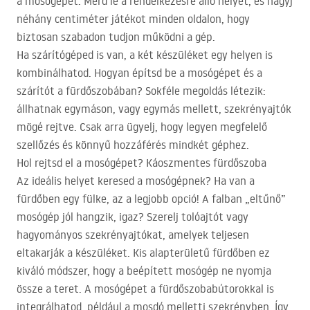
a mosógépet. Mérd le a rendelkezésre álló helyet, és hagyj
néhány centiméter játékot minden oldalon, hogy
biztosan szabadon tudjon működni a gép.
Ha szárítógéped is van, a két készüléket egy helyen is
kombinálhatod. Hogyan építsd be a mosógépet és a
szárítót a fürdőszobában? Sokféle megoldás létezik:
állhatnak egymáson, vagy egymás mellett, szekrényajtók
mögé rejtve. Csak arra ügyelj, hogy legyen megfelelő
szellőzés és könnyű hozzáférés mindkét géphez.
Hol rejtsd el a mosógépet? Káoszmentes fürdőszoba
Az ideális helyet keresed a mosógépnek? Ha van a
fürdőben egy fülke, az a legjobb opció! A falban „eltűnő”
mosógép jól hangzik, igaz? Szerelj tolóajtót vagy
hagyományos szekrényajtókat, amelyek teljesen
eltakarják a készüléket. Kis alapterületű fürdőben ez
kiváló módszer, hogy a beépített mosógép ne nyomja
össze a teret. A mosógépet a fürdőszobabútorokkal is
integrálhatod, például a mosdó melletti szekrényben. Így