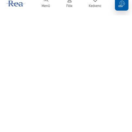
Menü
Fiók
Kedvenc
Kosár
Hírlevél
Legyen naprakész az újdonságokkal és akciókkal!
Feliratkozás
Adatai megadásával és megerősítésével hozzájárul a hírlevél
fogadásához az
Általános Szerződési Feltételekben
meghatározottak szerint.