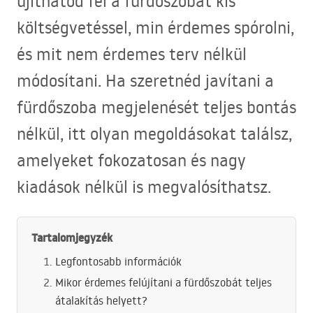
újíthatod fel a fürdőszobát kis
költségvetéssel, min érdemes spórolni,
és mit nem érdemes terv nélkül
módosítani. Ha szeretnéd javítani a
fürdőszoba megjelenését teljes bontás
nélkül, itt olyan megoldásokat találsz,
amelyeket fokozatosan és nagy
kiadások nélkül is megvalósíthatsz.
Tartalomjegyzék
Legfontosabb információk
Mikor érdemes felújítani a fürdőszobát teljes
átalakítás helyett?