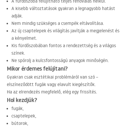
A fürdőszoba felújítható teljes renoválás nélkül.
A kisebb változtatások gyakran a legnagyobb hatást
adják.
Nem mindig szükséges a csempék eltávolítása.
Az új csaptelepek és világítás javítják a megjelenést és
a kényelmet.
Kis fürdőszobában fontos a rendezettség és a világos
színek.
Ne spórolj a kulcsfontosságú anyagok minőségén.
Mikor érdemes felújítani?
Gyakran csak esztétikai problémáról van szó –
elszíneződött fugák vagy elavult kiegészítők.
Ha az elrendezés megfelelő, elég egy frissítés.
Hol kezdjük?
fugák,
csaptelepek,
bútorok,