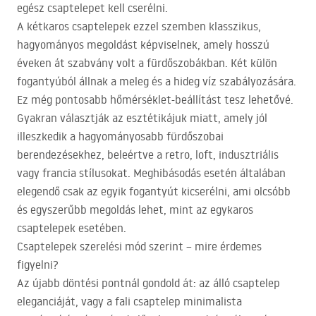
egész csaptelepet kell cserélni.
A kétkaros csaptelepek ezzel szemben klasszikus,
hagyományos megoldást képviselnek, amely hosszú
éveken át szabvány volt a fürdőszobákban. Két külön
fogantyúból állnak a meleg és a hideg víz szabályozására.
Ez még pontosabb hőmérséklet-beállítást tesz lehetővé.
Gyakran választják az esztétikájuk miatt, amely jól
illeszkedik a hagyományosabb fürdőszobai
berendezésekhez, beleértve a retro, loft, indusztriális
vagy francia stílusokat. Meghibásodás esetén általában
elegendő csak az egyik fogantyút kicserélni, ami olcsóbb
és egyszerűbb megoldás lehet, mint az egykaros
csaptelepek esetében.
Csaptelepek szerelési mód szerint – mire érdemes
figyelni?
Az újabb döntési pontnál gondold át: az álló csaptelep
eleganciáját, vagy a fali csaptelep minimalista