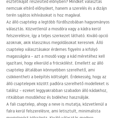
esztétikáját részesíted előnyben? Mindkét választás
nemcsak eltérő előnyöket, hanem a szerelés és a dizájn
terén sajátos kihívásokat is hoz magával.
Az álló csaptelep a legtöbb fürdőszobában hagyományos
választás. Közvetlenül a mosdóra vagy a kádra kerül
felszerelésre, így a teljes szerkezet látható. Kiváló opció
azoknak, akik klasszikus megoldásokat keresnek. Álló
csaptelep választásakor érdemes figyelni a kifolyó
magasságára – azt a mosdó vagy a kád méretéhez kell
igazítani, hogy elkerüld a fröcskölést. Emellett az álló
csaptelep általában könnyebben szerelhető, ami
csökkentheti a beépítés költségét. Érdekesség, hogy az
álló csaptelepek között padlóra szerelhető modelleket is
találsz – ezeket leggyakrabban szabadon álló kádakhoz,
ritkábban mosdókhoz és bidékhez használják.
A fali csaptelep, ahogy a neve is mutatja, közvetlenül a
falra kerül felszerelésre, ami letisztult, minimalista
megjelenést kölcsönöz. Kiváló választás modern