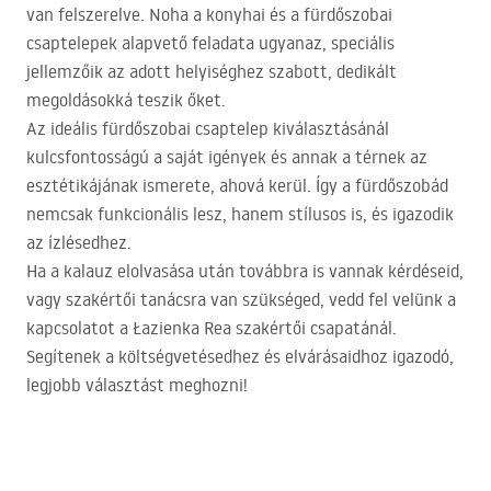
van felszerelve. Noha a konyhai és a fürdőszobai
csaptelepek alapvető feladata ugyanaz, speciális
jellemzőik az adott helyiséghez szabott, dedikált
megoldásokká teszik őket.
Az ideális fürdőszobai csaptelep kiválasztásánál
kulcsfontosságú a saját igények és annak a térnek az
esztétikájának ismerete, ahová kerül. Így a fürdőszobád
nemcsak funkcionális lesz, hanem stílusos is, és igazodik
az ízlésedhez.
Ha a kalauz elolvasása után továbbra is vannak kérdéseid,
vagy szakértői tanácsra van szükséged, vedd fel velünk a
kapcsolatot a Łazienka Rea szakértői csapatánál.
Segítenek a költségvetésedhez és elvárásaidhoz igazodó,
legjobb választást meghozni!