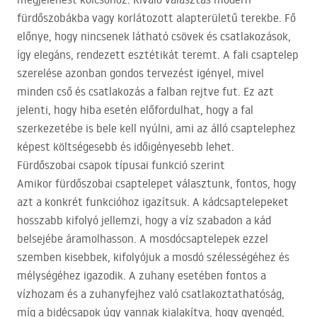
fürdőszobákba vagy korlátozott alapterületű terekbe. Fő
előnye, hogy nincsenek látható csövek és csatlakozások,
így elegáns, rendezett esztétikát teremt. A fali csaptelep
szerelése azonban gondos tervezést igényel, mivel
minden cső és csatlakozás a falban rejtve fut. Ez azt
jelenti, hogy hiba esetén előfordulhat, hogy a fal
szerkezetébe is bele kell nyúlni, ami az álló csaptelephez
képest költségesebb és időigényesebb lehet.
Fürdőszobai csapok típusai funkció szerint
Amikor fürdőszobai csaptelepet választunk, fontos, hogy
azt a konkrét funkcióhoz igazítsuk. A kádcsaptelepeket
hosszabb kifolyó jellemzi, hogy a víz szabadon a kád
belsejébe áramolhasson. A mosdócsaptelepek ezzel
szemben kisebbek, kifolyójuk a mosdó szélességéhez és
mélységéhez igazodik. A zuhany esetében fontos a
vízhozam és a zuhanyfejhez való csatlakoztathatóság,
míg a bidécsapok úgy vannak kialakítva, hogy gyengéd,