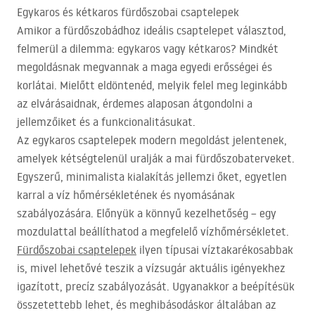
Egykaros és kétkaros fürdőszobai csaptelepek
Amikor a fürdőszobádhoz ideális csaptelepet választod,
felmerül a dilemma: egykaros vagy kétkaros? Mindkét
megoldásnak megvannak a maga egyedi erősségei és
korlátai. Mielőtt eldöntenéd, melyik felel meg leginkább
az elvárásaidnak, érdemes alaposan átgondolni a
jellemzőiket és a funkcionalitásukat.
Az egykaros csaptelepek modern megoldást jelentenek,
amelyek kétségtelenül uralják a mai fürdőszobaterveket.
Egyszerű, minimalista kialakítás jellemzi őket, egyetlen
karral a víz hőmérsékletének és nyomásának
szabályozására. Előnyük a könnyű kezelhetőség – egy
mozdulattal beállíthatod a megfelelő vízhőmérsékletet.
Fürdőszobai csaptelepek
ilyen típusai víztakarékosabbak
is, mivel lehetővé teszik a vízsugár aktuális igényekhez
igazított, precíz szabályozását. Ugyanakkor a beépítésük
összetettebb lehet, és meghibásodáskor általában az