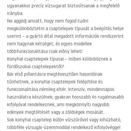
ugyanakkor precíz vízsugarat biztosítsanak a megfelelő
irányba.
Ne aggódj amiatt, hogy nem fogod tudni
megkülönböztetni a csaptelepek típusát a beépítés helye
szerint – a gyártó által megadott információk rendszerint
nem hagynak kétséget, és egyes modellek
többfunkcionalitása csak előny lehet!
Konyhai csaptelepek típusai – miben különböznek a
fürdőszobai csaptelepektől?
Bár első pillantásra megtévesztően hasonlónak
tűnhetnek, a konyhai csaptelepek felépítése és
funkcionalitása némileg eltér. Intenzív, mindennapos
használatra készülnek; gyakran hosszabb és rugalmasabb
kifolyóval rendelkeznek, ami megkönnyíti nagyobb
edények megtöltését vagy a zöldségek mosását.
Sok konyhai csaptelep külön vízszűrővel vagy kihúzható,
többféle vízsugár-üzemmóddal rendelkező kifolyóvéggel