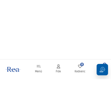
0
0
Menü
Fiók
Kedvenc
Kosár
Hírlevél
Legyen naprakész az újdonságokkal és akciókkal!