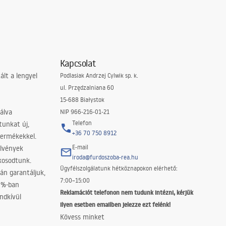
Kapcsolat
lt a lengyel
Podlasiak Andrzej Cylwik sp. k.
ul. Przędzalniana 60
15-688 Białystok
álva
NIP 966-216-01-21
Telefon
tunkat új,
+36 70 750 8912
termékekkel.
E-mail
elvények
iroda@furdoszoba-rea.hu
akosodtunk.
Ügyfélszolgálatunk hétköznapokon elérhető:
án garantáljuk,
7:00–15:00
0%-ban
Reklamációt telefonon nem tudunk intézni, kérjük
ndkívül
ilyen esetben emailben jelezze ezt felénk!
Kövess minket