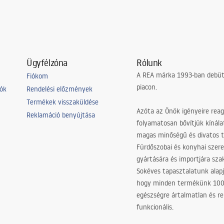
Ügyfélzóna
Rólunk
A REA márka 1993-ban debütá
Fiókom
piacon.
iók
Rendelési előzmények
Termékek visszaküldése
Azóta az Önök igényeire reag
Reklamáció benyújtása
folyamatosan bővítjük kínála
magas minőségű és divatos 
Fürdőszobai és konyhai szer
gyártására és importjára sz
Sokéves tapasztalatunk alapj
hogy minden termékünk 10
egészségre ártalmatlan és re
funkcionális.