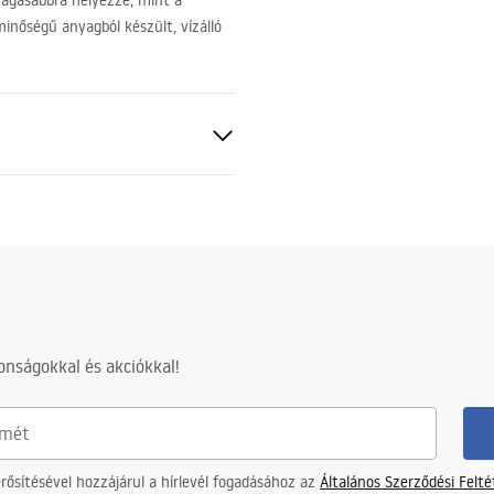
magasabbra helyezze, mint a
nőségű anyagból készült, vízálló
hanyszett, amelynek rúdja kör
etű
nságokkal és akciókkal!
ősítésével hozzájárul a hírlevél fogadásához az
Általános Szerződési Felt