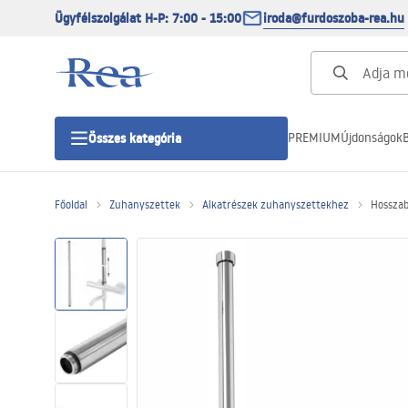
Ügyfélszolgálat H-P: 7:00 - 15:00
iroda@furdoszoba-rea.hu
PREMIUM
Újdonságok
B
Összes kategória
Főoldal
Zuhanyszettek
Alkatrészek zuhanyszettekhez
Hossza
Zuhanykabinok
Zuhanyajtó
Zuhanytálcák
Zuhanylefolyók