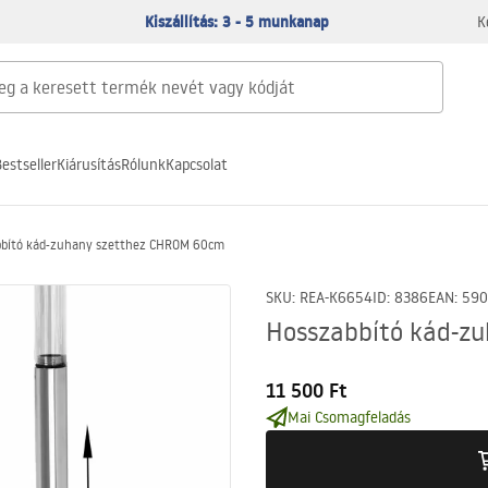
Kiszállítás: 3 - 5 munkanap
K
estseller
Kiárusítás
Rólunk
Kapcsolat
bbító kád-zuhany szetthez CHROM 60cm
SKU
:
REA-K6654
ID
:
8386
EAN
:
590
Hosszabbító kád-z
11 500 Ft
Mai Csomagfeladás