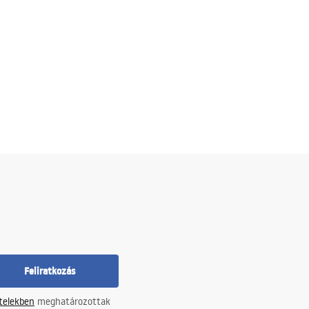
Feliratkozás
ételekben
meghatározottak