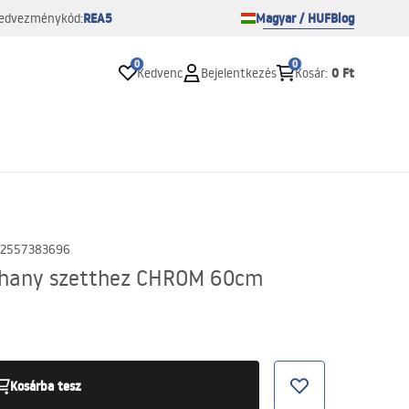
REA5
Magyar / HUF
Blog
edvezménykód:
0
0
0 Ft
Kedvenc
Bejelentkezés
Kosár
:
2557383696
uhany szetthez CHROM 60cm
Kosárba tesz