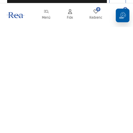
0
0
Menü
Fiók
Kedvenc
Kosár
Hírlevél
Legyen naprakész az újdonságokkal és akciókkal!
Feliratkozás
Adatai megadásával és megerősítésével hozzájárul a hírlevél
fogadásához az
Általános Szerződési Feltételekben
meghatározottak szerint.