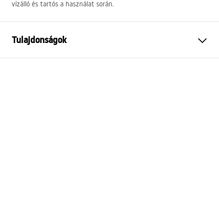
vízálló és tartós a használat során.
Tulajdonságok
Garancia
24 Hónap
Szín
Arany
Hosszúság
515
mm
Kompatibilis zuhanyszett
Minden REA zuhanyszett,
amelynek rúdja kör
keresztmetszetű
Kivitel
fényes