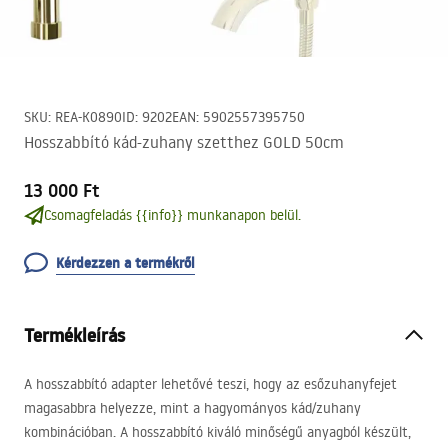
SKU
:
REA-K0890
ID
:
9202
EAN
:
5902557395750
Hosszabbító kád-zuhany szetthez GOLD 50cm
13 000 Ft
Csomagfeladás {{info}} munkanapon belül.
Kérdezzen a termékről
Termékleírás
A hosszabbító adapter lehetővé teszi, hogy az esőzuhanyfejet
magasabbra helyezze, mint a hagyományos kád/zuhany
kombinációban. A hosszabbító kiváló minőségű anyagból készült,