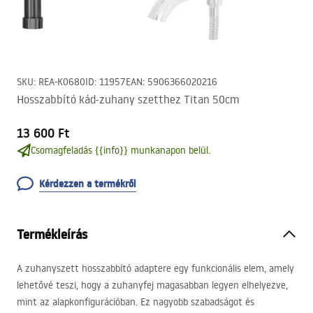
SKU
:
REA-K0680
ID
:
11957
EAN
:
5906366020216
Hosszabbító kád-zuhany szetthez Titan 50cm
13 600 Ft
Csomagfeladás {{info}} munkanapon belül.
Kérdezzen a termékről
Termékleírás
A zuhanyszett hosszabbító adaptere egy funkcionális elem, amely
lehetővé teszi, hogy a zuhanyfej magasabban legyen elhelyezve,
mint az alapkonfigurációban. Ez nagyobb szabadságot és