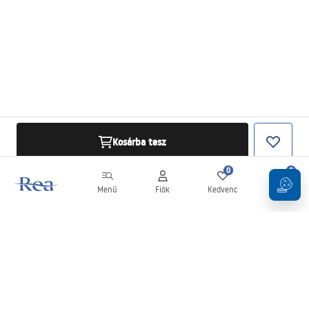
Kosárba tesz
0
0
Menü
Fiók
Kedvenc
Kosár
Hírlevél
Legyen naprakész az újdonságokkal és akciókkal!