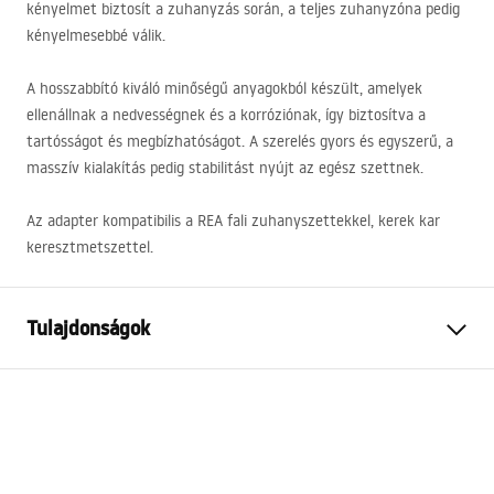
kényelmet biztosít a zuhanyzás során, a teljes zuhanyzóna pedig
kényelmesebbé válik.
A hosszabbító kiváló minőségű anyagokból készült, amelyek
ellenállnak a nedvességnek és a korróziónak, így biztosítva a
tartósságot és megbízhatóságot. A szerelés gyors és egyszerű, a
masszív kialakítás pedig stabilitást nyújt az egész szettnek.
Az adapter kompatibilis a
REA
fali zuhanyszettekkel, kerek kar
keresztmetszettel.
Tulajdonságok
Garancia
24 Hónap
Szín
Titánium
Hosszúság
515
mm
Kompatibilis zuhanyszett
Minden REA zuhanyszett,