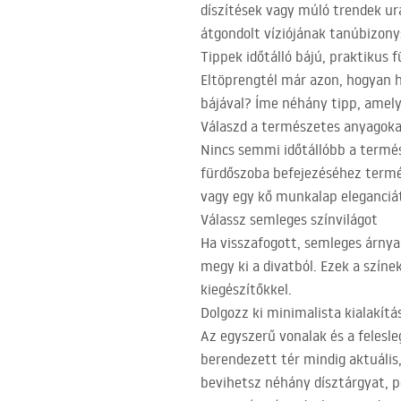
díszítések vagy múló trendek ura
átgondolt víziójának tanúbizony
Tippek időtálló bájú, praktikus
Eltöprengtél már azon, hogyan h
bájával? Íme néhány tipp, amelye
Válaszd a természetes anyagok
Nincs semmi időtállóbb a termés
fürdőszoba befejezéséhez termés
vagy egy kő munkalap eleganciát
Válassz semleges színvilágot
Ha visszafogott, semleges árnya
megy ki a divatból. Ezek a szín
kiegészítőkkel.
Dolgozz ki minimalista kialakítá
Az egyszerű vonalak és a felesle
berendezett tér mindig aktuális,
bevihetsz néhány dísztárgyat, p