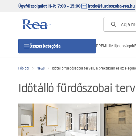
Ügyfélszolgálat H-P: 7:00 - 15:00
iroda@furdoszoba-rea.hu
PREMIUM
Újdonságok
B
Összes kategória
Főoldal
News
Időtálló fürdőszobai tervek: a praktikum és az elegan
Zuhanykabinok
Időtálló fürdőszobai ter
Zuhanyajtó
Zuhanytálcák
Zuhanylefolyók