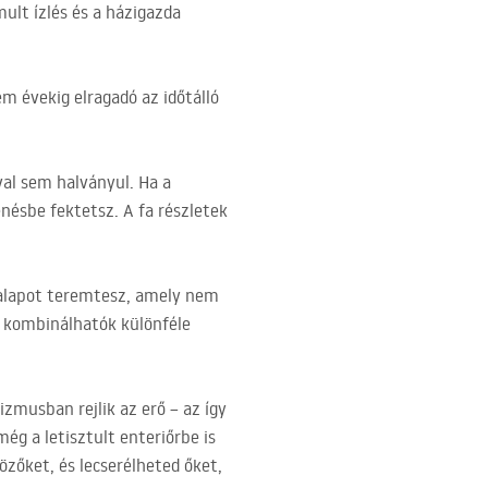
ult ízlés és a házigazda
m évekig elragadó az időtálló
al sem halványul. Ha a
nésbe fektetsz. A fa részletek
n alapot teremtesz, amely nem
n kombinálhatók különféle
izmusban rejlik az erő – az így
ég a letisztult enteriőrbe is
özőket, és lecserélheted őket,