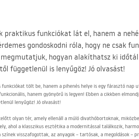
 praktikus funkciókat lát el, hanem a nehé
 érdemes gondoskodni róla, hogy ne csak fu
 megmutatjuk, hogyan alakíthatsz ki időtál
ől függetlenül is lenyűgöz! Jó olvasást!
funkciókat tölt be, hanem a pihenés helye is egy fárasztó nap 
 funkcionális, hanem gyönyörű is legyen! Ebben a cikkben elmondj
tlenül lenyűgöz! Jó olvasást!
lőtt olyan tér, amely ellenáll a múló divathóbortoknak, miközben
ely, ahol a klasszikus esztétika a modernitással találkozik, harm
 színek visszafogottak, az anyagok – tartósak, a megoldások – 