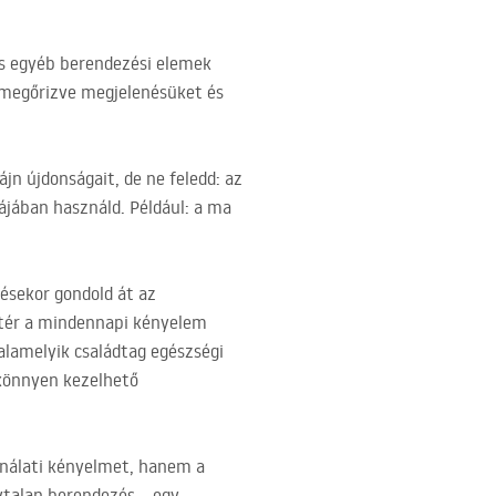
és egyéb berendezési elemek
 megőrizve megjelenésüket és
n újdonságait, de ne feledd: az
ájában használd. Például: a ma
ésekor gondold át az
t tér a mindennapi kényelem
 valamelyik családtag egészségi
 könnyen kezelhető
nálati kényelmet, hanem a
ytalan berendezés – egy