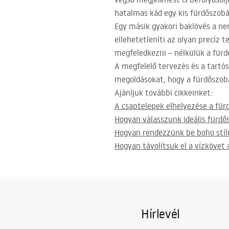
hatalmas kád egy kis fürdőszobá
Egy másik gyakori baklövés a nem
ellehetetleníti az olyan precíz
megfeledkezni – nélkülük a fürd
A megfelelő tervezés és a tartós
megoldásokat, hogy a fürdőszobá
Ajánljuk további cikkeinket:
A csaptelepek elhelyezése a für
Hogyan válasszunk ideális fürdő
Hogyan rendezzünk be boho stíl
Hogyan távolítsuk el a vízköve
Hírlevél