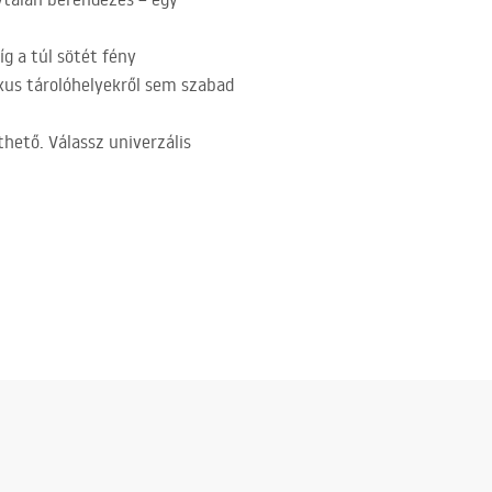
g a túl sötét fény
ikus tárolóhelyekről sem szabad
thető. Válassz univerzális