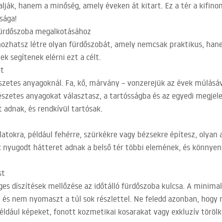
lják, hanem a minőség, amely éveken át kitart. Ez a tér a kifinom
sága!
 fürdőszoba megalkotásához
ozhatsz létre olyan fürdőszobát, amely nemcsak praktikus, hane
k segítenek elérni ezt a célt.
at
zetes anyagoknál. Fa, kő, márvány – vonzerejük az évek múlásáv
zetes anyagokat választasz, a tartósságba és az egyedi megjele
 adnak, és rendkívül tartósak.
latokra, például fehérre, szürkékre vagy bézsekre építesz, olya
ek nyugodt hátteret adnak a belső tér többi elemének, és könnye
st
ges díszítések mellőzése az időtálló fürdőszoba kulcsa. A minimal
 és nem nyomaszt a túl sok részlettel. Ne feledd azonban, hogy m
éldául képeket, fonott kozmetikai kosarakat vagy exkluzív törölk