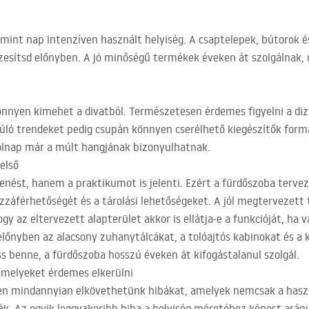
.
 mint nap intenzíven használt helyiség. A csaptelepek, bútorok 
zesítsd előnyben. A jó minőségű termékek éveken át szolgálnak,
nnyen kimehet a divatból. Természetesen érdemes figyelni a dizáj
múló trendeket pedig csupán könnyen cserélhető kiegészítők form
lnap már a múlt hangjának bizonyulhatnak.
 első
enést, hanem a praktikumot is jelenti. Ezért a fürdőszoba tervez
zzáférhetőségét és a tárolási lehetőségeket. A jól megtervezet
ogy az eltervezett alapterület akkor is ellátja-e a funkcióját, ha
előnyben az alacsony zuhanytálcákat, a tolóajtós kabinokat és a
s benne, a fürdőszoba hosszú éveken át kifogástalanul szolgál.
amelyeket érdemes elkerülni
en mindannyian elkövethetünk hibákat, amelyek nemcsak a hasz
ják. Az egyik leggyakoribb hiba a helyiség méretéhez képest arán