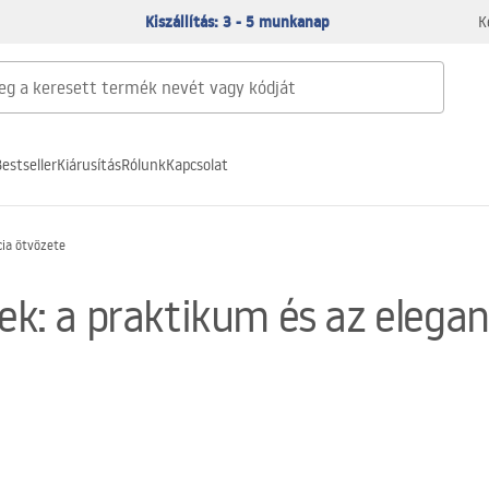
Kiszállítás: 3 - 5 munkanap
K
estseller
Kiárusítás
Rólunk
Kapcsolat
cia ötvözete
vek: a praktikum és az elega