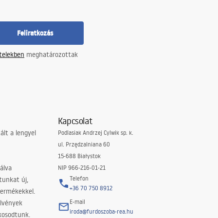
Feliratkozás
ételekben
meghatározottak
Kapcsolat
lt a lengyel
Podlasiak Andrzej Cylwik sp. k.
ul. Przędzalniana 60
15-688 Białystok
álva
NIP 966-216-01-21
Telefon
tunkat új,
+36 70 750 8912
termékekkel.
E-mail
elvények
iroda@furdoszoba-rea.hu
akosodtunk.