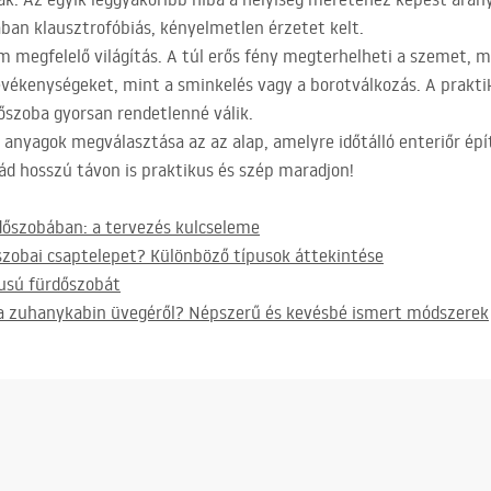
ban klausztrofóbiás, kényelmetlen érzetet kelt.
 megfelelő világítás. A túl erős fény megterhelheti a szemet, mí
 tevékenységeket, mint a sminkelés vagy a borotválkozás. A prakt
őszoba gyorsan rendetlenné válik.
 anyagok megválasztása az az alap, amelyre időtálló enteriőr épí
d hosszú távon is praktikus és szép maradjon!
dőszobában: a tervezés kulcseleme
szobai csaptelepet? Különböző típusok áttekintése
usú fürdőszobát
t a zuhanykabin üvegéről? Népszerű és kevésbé ismert módszerek