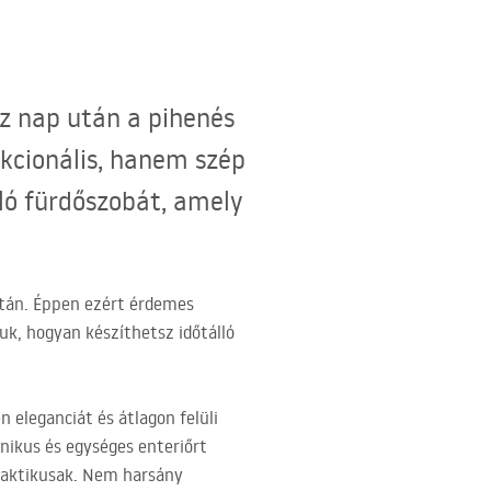
z nap után a pihenés
nkcionális, hanem szép
ló fürdőszobát, amely
után. Éppen ezért érdemes
uk, hogyan készíthetsz időtálló
 eleganciát és átlagon felüli
onikus és egységes enteriőrt
praktikusak. Nem harsány