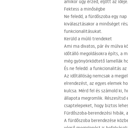
amikor úgy érzed, eljött az ideje
Fektess a minőségbe
Ne feledd, a fürdőszoba egy nap
kiválasztásakor a minőséget rés
funkcionalitásukat.
Kerüld a múló trendeket
Ami ma divatos, pár év múlva kö
időtálló megoldásokra építs, a 
még gyönyörködtető lamellák ho
És ne feledd: a funkcionalitás az
Az időtállóság nemcsak a megjel
elrendezést, az egyes elemek ho
kulcsa. Mérd fel és számold ki, h
állapota megromlik. Részesítsd 
csaptelepeket, hogy biztos lehes
Fürdőszoba-berendezési hibák, 
A fürdőszoba berendezése közb
végső megjelenést is befolyásol