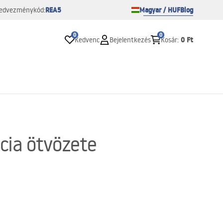
REA5
Magyar / HUF
Blog
edvezménykód:
0
0
0 Ft
Kedvenc
Bejelentkezés
Kosár
:
ncia ötvözete