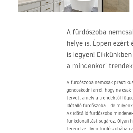
WC-csésze készlet bidével
Mosdókagylók
A fürdőszoba nemcsak
Fürdőkádak és paravánok
helye is. Éppen ezért
is legyen! Cikkünkben
Fürdőszoba csaptelepek
a mindenkori trendekt
Zuhanyszettek
A fürdőszoba nemcsak praktikus 
gondoskodni arról, hogy ne csak
Konyha
tervet, amely a trendektől függe
Időtálló fürdőszoba – de milyen?
Fürdőszobai kiegészítők és
Az időtálló fürdőszoba mindeneke
bútorok
funkcionalitást sugároz. Olyan h
teremtve. Ilyen fürdőszobában a