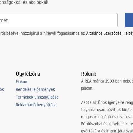
nságokkal és akciókkal!
ősítésével hozzájárul a hírlevél fogadásához az
Általános Szerződési Felt
Ügyfélzóna
Rólunk
A REA márka 1993-ban debütá
Fiókom
piacon.
iók
Rendelési előzmények
Termékek visszaküldése
Azóta az Önök igényeire reag
Reklamáció benyújtása
folyamatosan bővítjük kínála
magas minőségű és divatos 
Fürdőszobai és konyhai szer
gyártására és importjára sz