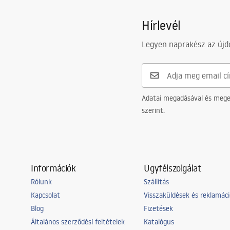
Üvegvastagság
8
mm
_Shower_Doors__Enclosures__Pan
NY_DR
els__Bath_Screens_-_24.pdf
Hírlevél
Üveg színe
Átlátszó
Szegmensek száma
1 szárnyas
Legyen naprakész az újdo
Biztonsági információk
WARUNKI_BEZPIECZENSTWA_KABI
NY_DRZWI_PARAWANY.pdf
Adatai megadásával és meger
szerint.
Információk
Ügyfélszolgálat
Rólunk
Szállítás
Kapcsolat
Visszaküldések és reklamác
Blog
Fizetések
Általános szerződési feltételek
Katalógus