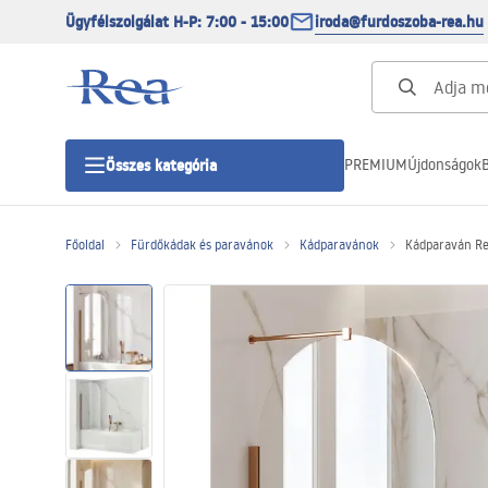
Ügyfélszolgálat H-P: 7:00 - 15:00
iroda@furdoszoba-rea.hu
PREMIUM
Újdonságok
B
Összes kategória
Főoldal
Fürdőkádak és paravánok
Kádparavánok
Kádparaván Re
Zuhanykabinok
Zuhanyajtó
Zuhanytálcák
Zuhanylefolyók