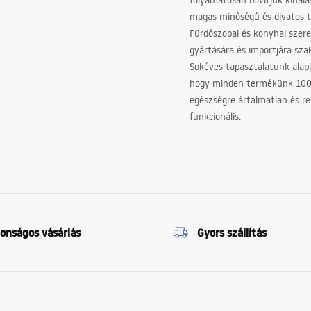
folyamatosan bővítjük kínála
magas minőségű és divatos 
Fürdőszobai és konyhai szer
gyártására és importjára sz
Sokéves tapasztalatunk alapj
hogy minden termékünk 10
egészségre ártalmatlan és re
funkcionális.
tonságos vásárlás
Gyors szállítás