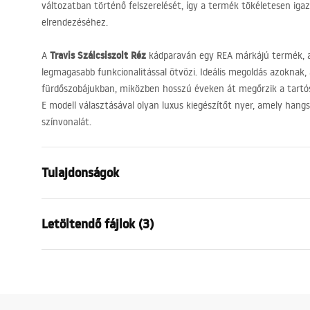
változatban történő felszerelését, így a termék tökéletesen iga
elrendezéséhez.
Travis Szálcsiszolt Réz
A
kádparaván egy
REA
márkájú termék, a
legmagasabb funkcionalitással ötvözi. Ideális megoldás azoknak
fürdőszobájukban, miközben hosszú éveken át megőrzik a tartós
E modell választásával olyan luxus kiegészítőt nyer, amely hang
színvonalát.
Tulajdonságok
Típus
Rögzített
Letöltendő fájlok (3)
Anyag
Alumínium,
Szín
Szálcsiszolt
Garanciális feltételek
Szélesség
800
mm
Bizto
Warranty_Terms_and_Conditions_
Magasság
1400
mm
-
WARUN