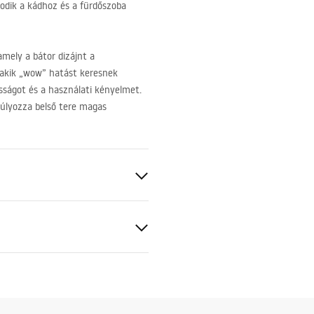
zodik a kádhoz és a fürdőszoba
mely a bátor dizájnt a
, akik „wow” hatást keresnek
ságot és a használati kényelmet.
súlyozza belső tere magas
 Edzett üveg
 réz
nsági információk
KI_BEZPIECZENSTWA_KABI