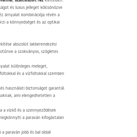
avánnal
szálcsiszolt réz
,
kivitelben.
ágot és luxus jelleget kölcsönözve
éz árnyalat kombinációja révén a
rzi a könnyedséget és az optikai
rekítése abszolút lakberendezési
kitűnve a szokványos, szögletes
yalat különleges meleget,
 foltokkal és a vízfoltokkal szemben
és használati biztonságot garantál.
ásoknak, ami elengedhetetlen a
a a vízkő és a szennyeződések
n megkönnyíti a paraván kifogástalan
 a paraván jobb és bal oldali