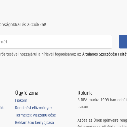
ZWI_PARAWANY.pdf
nságokkal és akciókkal!
ősítésével hozzájárul a hírlevél fogadásához az
Általános Szerződési Felt
Ügyfélzóna
Rólunk
A REA márka 1993-ban debütá
Fiókom
piacon.
iók
Rendelési előzmények
Termékek visszaküldése
Azóta az Önök igényeire reag
Reklamáció benyújtása