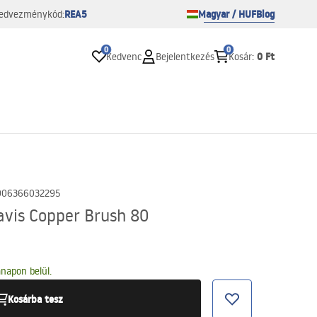
REA5
Magyar / HUF
Blog
edvezménykód:
0
0
0 Ft
Kedvenc
Bejelentkezés
Kosár
:
906366032295
vis Copper Brush 80
napon belül.
Kosárba tesz