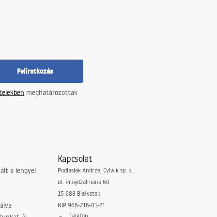
Feliratkozás
ételekben
meghatározottak
Kapcsolat
lt a lengyel
Podlasiak Andrzej Cylwik sp. k.
ul. Przędzalniana 60
15-688 Białystok
álva
NIP 966-216-01-21
Telefon