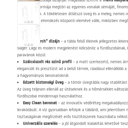
Travis kádpar
Emelje fürdőszobája dizájnját magasabb szintre a
Egyedi, íves formája megtöri az egyenes vonalak sémáját, finoms
a belső térnek. A tökéletesen átlátszó üveg és a meleg, nemes r
fürdőzóna az elrendezés központi elemévé válik, miközben megő
tágasságot.
Egyedi „Arch” dizájn
– a tábla felső éleinek jellegzetes leke
sláger. Lágy és modern megjelenést kölcsönöz a fürdőszobának, 
paravánok közül.
Szálcsiszolt réz színű profil
– a matt szerkezetű, nemes árn
eleganciát és presztízst ad a belső térnek, ráadásul ellenállóbb a
a hagyományos bevonatoknál.
Edzett biztonsági üveg
– a tömör üvegtábla nagy stabilitást 
Az üveg teljesen ellenáll az ütéseknek és a hőmérséklet-változ
fürdőszobai mindennapi használathoz.
Easy Clean bevonat
– az innovatív védőréteg megakadályozz
lerakódását. A víz gyorsabban lefolyik a tábláról, ami jelentőse
tisztaságának megőrzését erős tisztítószerek használata nélkül.
Univerzális szerelés
– a jól átgondolt kialakítás lehetővé teszi