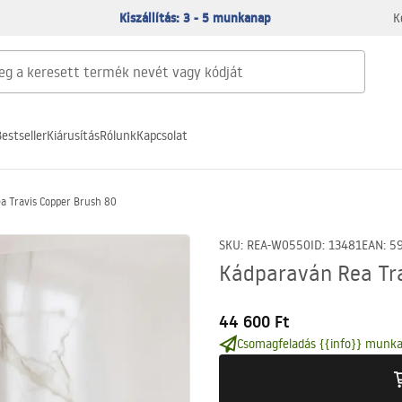
Kiszállítás: 3 - 5 munkanap
K
estseller
Kiárusítás
Rólunk
Kapcsolat
a Travis Copper Brush 80
SKU
:
REA-W0550
ID
:
13481
EAN
:
5
Kádparaván Rea Tra
44 600 Ft
Csomagfeladás {{info}} munka