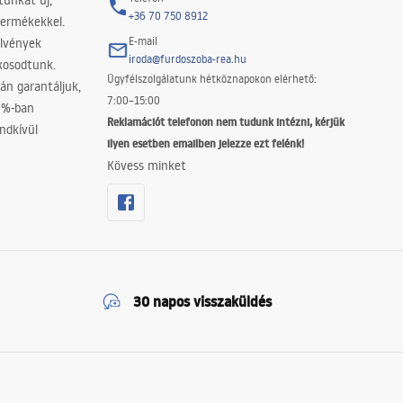
tunkat új,
+36 70 750 8912
termékekkel.
E-mail
elvények
iroda@furdoszoba-rea.hu
akosodtunk.
Ügyfélszolgálatunk hétköznapokon elérhető:
án garantáljuk,
7:00–15:00
0%-ban
Reklamációt telefonon nem tudunk intézni, kérjük
ndkívül
ilyen esetben emailben jelezze ezt felénk!
Kövess minket
30 napos visszaküldés